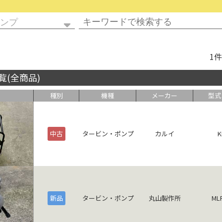
1
覧(全商品)
種別
機種
メーカー
型式
中古
タービン・ポンプ
カルイ
K
新品
タービン・ポンプ
丸山製作所
ML