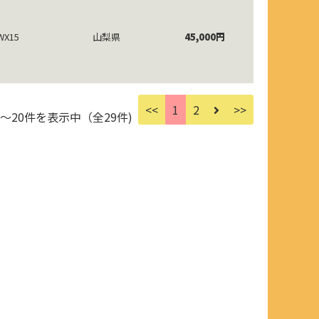
WX15
山梨県
45,000円
<<
1
2
>>
件～20件を表示中（全29件)