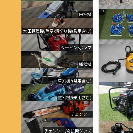
田植機
水田管理機/除草/溝切り機(乗用含む)
タービン/ポンプ
播種機
草刈機/(常用含む)
芝刈機/(乗用含む)
チェンソー
チェンソー/刈払機グッズ