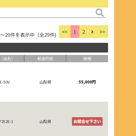
<<
1
2
>>
件～20件を表示中（全29件)
（品名）
都道府県
価格
E-50V
山梨県
55,000円
P252E-1
山梨県
お問合せ下さい