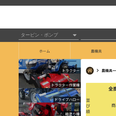
ホーム
農機具
トラクター
農機具一
トラクター作業機
全
ドライブハロー
並
商
び
順
畦塗り機