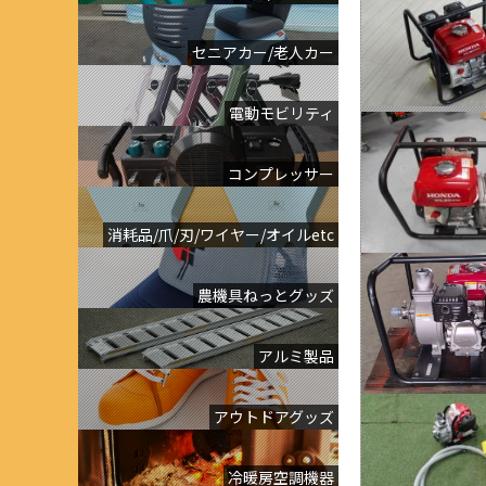
セニアカー/老人カー
電動モビリティ
コンプレッサー
消耗品/爪/刃/ワイヤー/オイルetc
農機具ねっとグッズ
アルミ製品
アウトドアグッズ
冷暖房空調機器