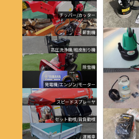
チッパー/カッター
薪割機
高圧洗浄機/粗皮削り機
除雪機
発電機/エンジン/モーター
スピードスプレーヤ
セット動噴/背負動噴
運搬車