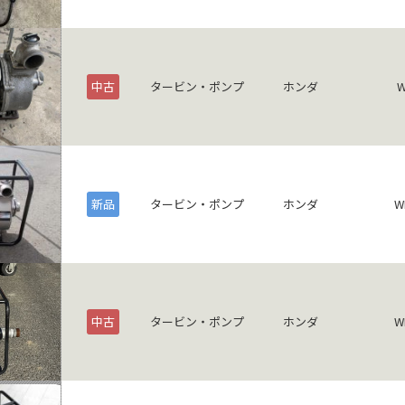
中古
タービン・ポンプ
ホンダ
W
新品
タービン・ポンプ
ホンダ
W
中古
タービン・ポンプ
ホンダ
W