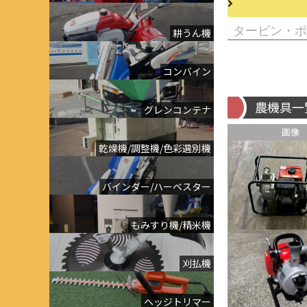
耕うん機
コンバイン
農機具一
グレンコンテナ
画像
乾燥機/調整機/色彩選別機
バインダー/ハーベスター
もみすり機/精米機
刈払機
ヘッジトリマー