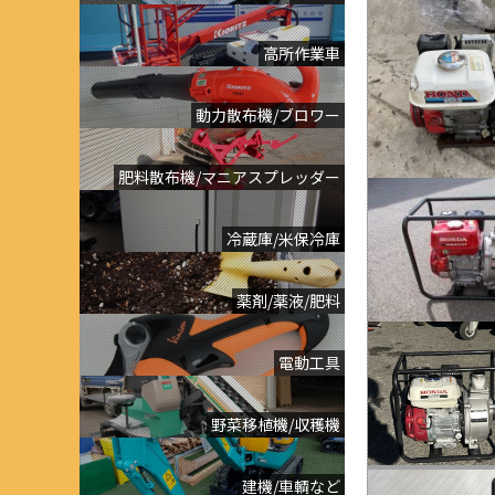
高所作業車
動力散布機/ブロワー
肥料散布機/マニアスプレッダー
冷蔵庫/米保冷庫
薬剤/薬液/肥料
電動工具
野菜移植機/収穫機
建機/車輌など