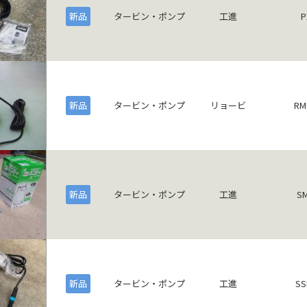
新品
タービン・ポンプ
工進
P
新品
タービン・ポンプ
リョービ
RM
新品
タービン・ポンプ
工進
SM
新品
タービン・ポンプ
工進
SS