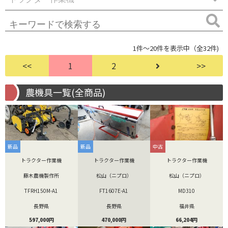
1件～20件を表示中（全32件)
<<
1
2
>>
農機具一覧(全商品)
新品
新品
中古
トラクター作業機
トラクター作業機
トラクター作業機
藤木農機製作所
松山（ニプロ）
松山（ニプロ）
TFRH150M-A1
FT1607E-A1
MD310
長野県
長野県
福井県
597,000円
470,000円
66,204円