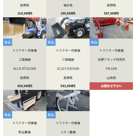
長野県
福井県
長野県
210,000円
290,000円
587,000円
新品
新品
新品
トラクター作業機
トラクター作業機
トラクター作業機
三陽機器
三陽機器
佐野アタッチ研究所
NLCD-RTS25WB
SCLD-TH205WB
FM-18M
長野県
長野県
山梨県
650,000円
582,000円
お問合せ下さい
新品
新品
トラクター作業機
トラクター作業機
熊谷農機
スガノ農機