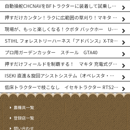
自動操舵CHCNAVをBFトラクターに装着して試乗してみた！！ CHCNAV NX610
押すだけカンタン！ラクに広範囲の草刈り！マキタ バッテリー式草刈り機 MUG001G 2
現場が、もっと楽しくなる！クボタ バックホー U-25-3A
STIHL フォレストリーハーネス「アドバンス」X-TREEm
プロ用ガーデンカッター スチール GTA40
押すだけフィールドを制覇する！ マキタ 充電式グランドトリマー MUG001G
ISEKI 直進＆旋回アシストシステム（オペレスタ・ターン）搭載 イセキ 乗用田植機 PRJ8D-ZJL
低床トラクターで枝こなし イセキトラクター RTS205NS & フレールモア FNC1202F
農機具一覧
登録店一覧
問い合わせ