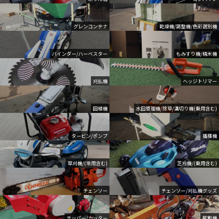
グレンコンテナ
乾燥機/調整機/色彩選別機
バインダー/ハーベスター
もみすり機/精米機
刈払機
ヘッジトリマー
田植機
水田管理機/除草/溝切り機(乗用含む)
タービン/ポンプ
播種機
草刈機/(常用含む)
芝刈機/(乗用含む)
チェンソー
チェンソー/刈払機グッズ
チッパー/カッター
薪割機