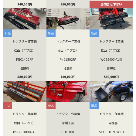
940,500円
966,000円
お問合せ下さい
新品
新品
新品
トラクター作業機
トラクター作業機
トラクター作業機
松山（ニプロ）
松山（ニプロ）
松山（ニプロ）
FNC1402RF
FNC1802RF
WCZ2400-A1I5
福岡県
福岡県
長野県
580,000円
700,000円
599,000円
中古
中古
新品
トラクター作業機
トラクター作業機
トラクター作業機
松山（ニプロ）
小橋工業
三陽機器
HST2010BKA-A1
FTM180T
SCLD-TM197WCB