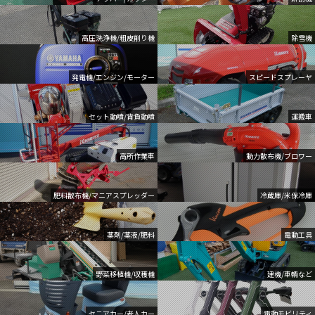
高圧洗浄機/粗皮削り機
除雪機
発電機/エンジン/モーター
スピードスプレーヤ
セット動噴/背負動噴
運搬車
高所作業車
動力散布機/ブロワー
肥料散布機/マニアスプレッダー
冷蔵庫/米保冷庫
薬剤/薬液/肥料
電動工具
野菜移植機/収穫機
建機/車輌など
セニアカー/老人カー
電動モビリティ