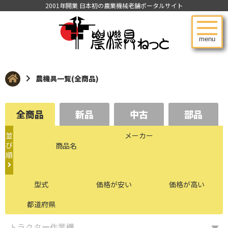
2001年開業 日本初の農業機械老舗ポータルサイト
menu
農機具一覧(全商品)
全商品
新品
中古
部品
並
メーカー
び
商品名
順
型式
価格が安い
価格が高い
都道府県