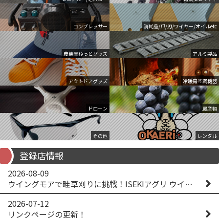
コンプレッサー
消耗品/爪/刃/ワイヤー/オイルetc
農機具ねっとグッズ
アルミ製品
アウトドアグッズ
冷暖房空調機器
ドローン
農産物
その他
レンタル
登録店情報
2026-08-09
ウイングモアで畦草刈りに挑戦！ISEKIアグリ ウイングモア WM746AF
2026-07-12
リンクページの更新！