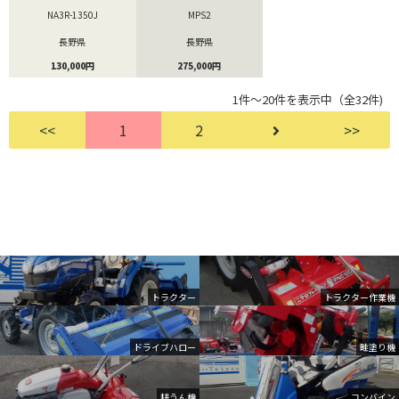
NA3R-1350J
MPS2
長野県
長野県
130,000円
275,000円
1件～20件を表示中（全32件)
<<
1
2
>>
トラクター
トラクター作業機
ドライブハロー
畦塗り機
耕うん機
コンバイン