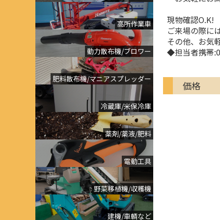
現物確認O.K
高所作業車
ご来場の際に
その他、お気
動力散布機/ブロワー
◆担当者携帯:08
肥料散布機/マニアスプレッダー
価格
冷蔵庫/米保冷庫
薬剤/薬液/肥料
電動工具
野菜移植機/収穫機
建機/車輌など