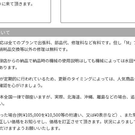
りに来て頂きます。
ついて
応は全てのプランで出張料、部品代、修理料など有料です。但し「M」
消耗品交換等以外の修理は無料です。
録店からの納品で納品時の機械の使用説明はしても機械によっては水田
あります。
が定期的に行われているため、更新のタイミングによっては、人気商品
確認を心がけましょう。
本全国一律で御座いますが、実際、北海道、沖縄、離島などの場合、追
い。
た場合(例:¥105,000を¥10,500等の桁違い、又は¥0表示など）
正しい価格をお知らせし、価格を訂正させて頂きます。状況によりまし
ただけますようお願いいたします。