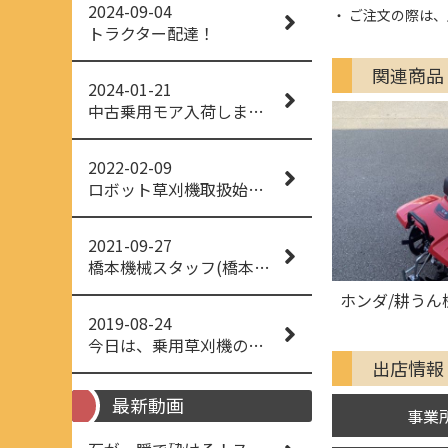
2024-09-04
ご注文の際は、
トラクター配達！
関連商品
2024-01-21
中古乗用モア入荷しました！
2022-02-09
ロボット草刈機取扱始めました！
2021-09-27
橋本機械スタッフ(橋本機械(株))
ホンダ/耕うん機
2019-08-24
今日は、乗用草刈機の納品でした！ 流行りの、4WD！ #イセキアグリ #オーレック #四駆 #増税間近
出店情報
最新動画
事業