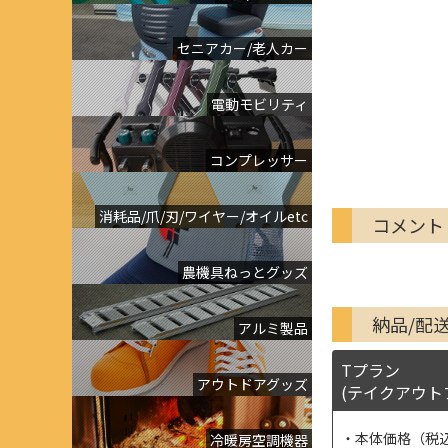
セニアカー/老人カー
電動モビリティ
コンプレッサー
消耗品/爪/刃/ワイヤー/オイルetc
コメント
農機具ねっとグッズ
納品/配
アルミ製品
Tプラン
アウトドアグッズ
(テイクアウト
本体価格（税
冷暖房空調機器