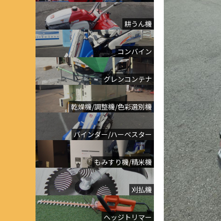
耕うん機
コンバイン
グレンコンテナ
乾燥機/調整機/色彩選別機
バインダー/ハーベスター
もみすり機/精米機
刈払機
ヘッジトリマー