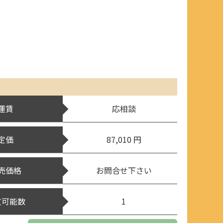
運賃
応相談
定価
87,010 円
売価格
お問合せ下さい
文可能数
1