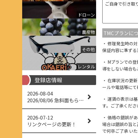
ご自身で引き取
ドローン
農産物
TMCプランに
修理発生時の対
その他
保証内容に準ずる
Mプランでの登
レンタル
導をしない場合も
登録店情報
在庫状況の更新
ールや電話等にて
2026-08-04
運賃の表示は基
2026/08/06 急斜面もらくらく草刈り
す。ご了承くださ
2026-07-12
価格の錯誤があっ
リンクページの更新！
場合は錯誤の旨と
で何卒ご了承 い