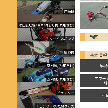
田植機
水田管理機/除草/溝切り機(乗用含む)
動画
タービン/ポンプ
播種機
基本情報
駆動
草刈機/(常用含む)
アワー
芝刈機/(乗用含む)
程
チェンソー
付
チェンソー/刈払機グッズ