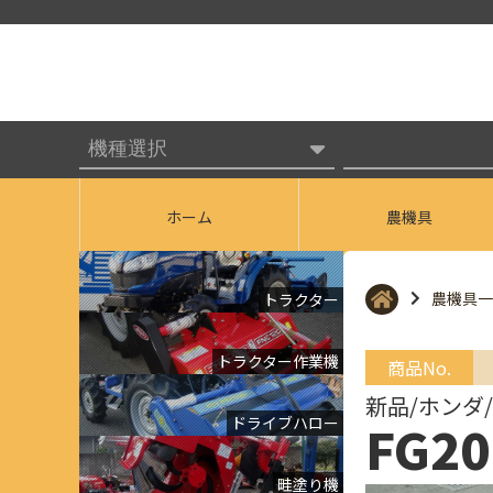
ホーム
農機具
農機具一
トラクター
トラクター作業機
商品No.
新品/ホンダ
ドライブハロー
FG20
畦塗り機