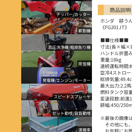
商品説明
チッパー/カッター
ホンダ 耕う
《FG201JT》
薪割機
■■仕様■■
寸法(長×幅×高)
高圧洗浄機/粗皮削り機
ハンドル折畳み時
重量:18kg
除雪機
連続運転時間:
空冷4ストロー
総排気量:49.4
発電機/エンジン/モーター
最大出力:2.2
燃料タンク容量:0
スピードスプレーヤ
変速段数:前進
耕幅:450/250
セット動噴/背負動噴
※最後の画像は
その他にも、
運搬車
お気軽にお問