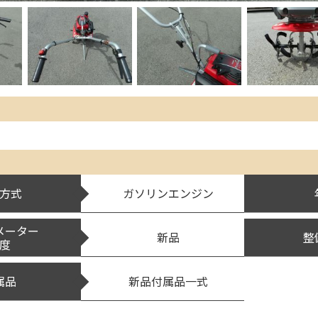
方式
ガソリンエンジン
メーター
新品
整
度
属品
新品付属品一式