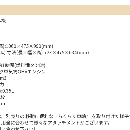
ん機
:1060×475×990(mm)
 寸法(長×幅×高):723×475×634(mm)
約1時間(燃料満タン時)
ク単気筒OHVエンジン
cm3
馬力
.35L
1段
mm
、別売りの 移動に便利な『らくらく車輪』 を取り付けた様子
用途に合わせて様々なアタッチメントがございます。
い合わせ下さい!