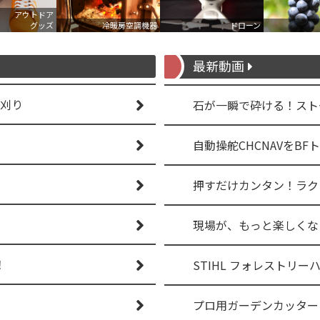
アウトドア
グッズ
冷暖房空調機器
ドローン
最新動画
草刈り
石が一瞬で砕ける！ストーン
現場が、もっと楽しくなる
！
STIHL フォレストリー
プロ用ガーデンカッター 