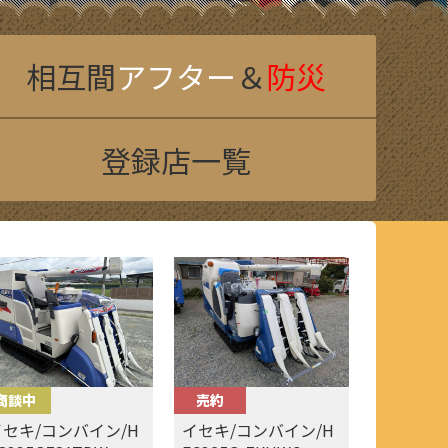
相互間
アフター
＆
防災
登録店一覧
商談中
売約
イセキ/コンバイン/H
イセキ/コンバイン/H