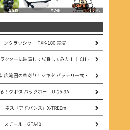
農産物
その他
レンタル
クラッシャー TXK-180 実演
自動操舵CHCNAVをBFトラクターに装着して試乗してみた！！ CHCNAV NX610
押すだけカンタン！ラクに広範囲の草刈り！マキタ バッテリー式草刈り機 MUG001G 2
！クボタ バックホー U-25-3A
ハーネス「アドバンス」X-TREEm
スチール GTA40