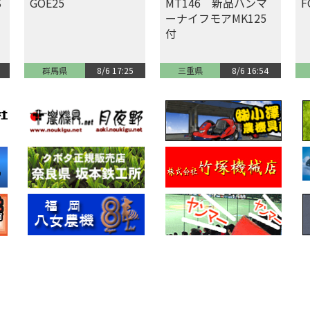
S
GOE25
MT146 新品ハンマ
F
ーナイフモアMK125
付
群馬県
8/6 17:25
三重県
8/6 16:54