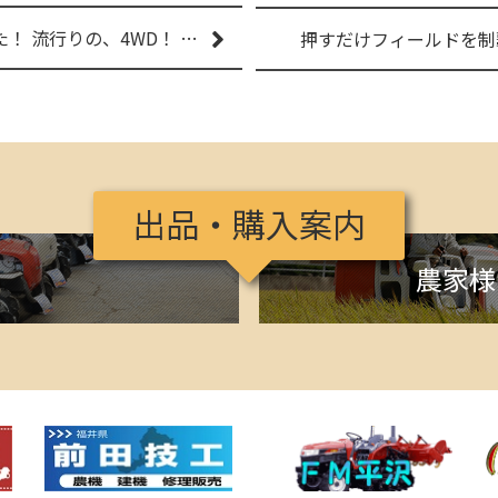
今日は、乗用草刈機の納品でした！ 流行りの、4WD！ #イセキアグリ #オーレック #四駆 #増税間近
出品・購入案内
け
農家様