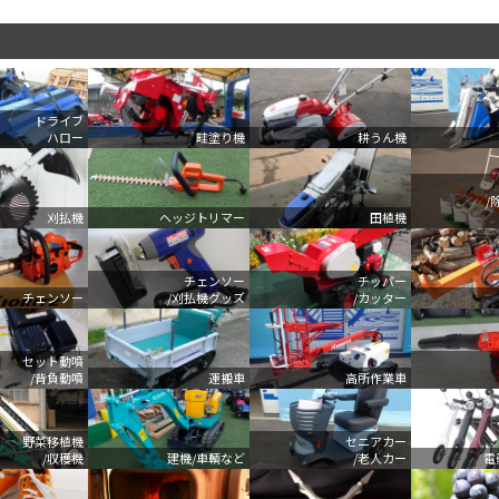
ドライブ
ハロー
畦塗り機
耕うん機
/
刈払機
ヘッジトリマー
田植機
チェンソー
チッパー
チェンソー
/刈払機グッズ
/カッター
セット動噴
/背負動噴
運搬車
高所作業車
野菜移植機
セニアカー
/収穫機
建機/車輌など
/老人カー
電