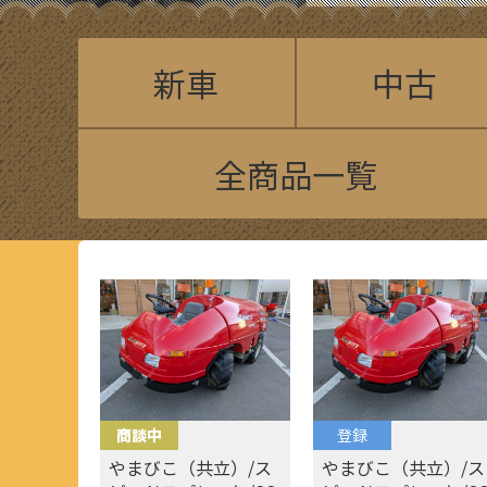
新車
中古
全商品一覧
商談中
登録
やまびこ（共立）/ス
やまびこ（共立）/ス