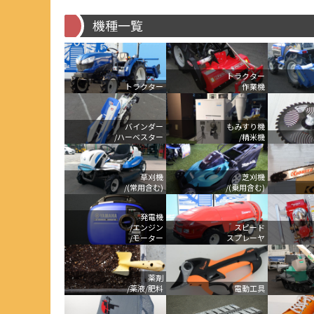
機種一覧
トラクター
トラクター
作業機
バインダー
もみすり機
/ハーベスター
/精米機
草刈機
芝刈機
/(常用含む)
/(乗用含む)
発電機
/エンジン
スピード
/モーター
スプレーヤ
薬剤
/薬液/肥料
電動工具