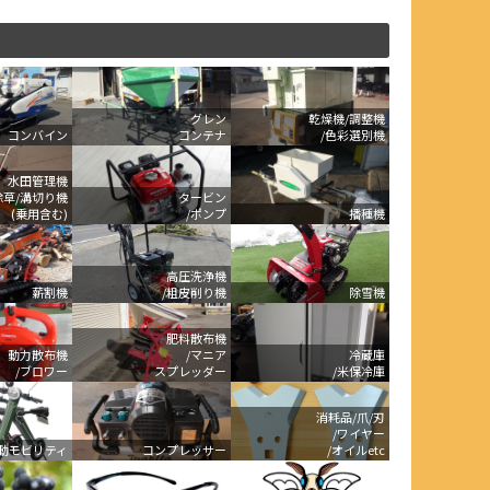
グレン
乾燥機/調整機
コンバイン
コンテナ
/色彩選別機
水田管理機
除草/溝切り機
タービン
(乗用含む)
/ポンプ
播種機
高圧洗浄機
薪割機
/粗皮削り機
除雪機
肥料散布機
動力散布機
/マニア
冷蔵庫
/ブロワー
スプレッダー
/米保冷庫
消耗品/爪/刃
/ワイヤー
動モビリティ
コンプレッサー
/オイルetc