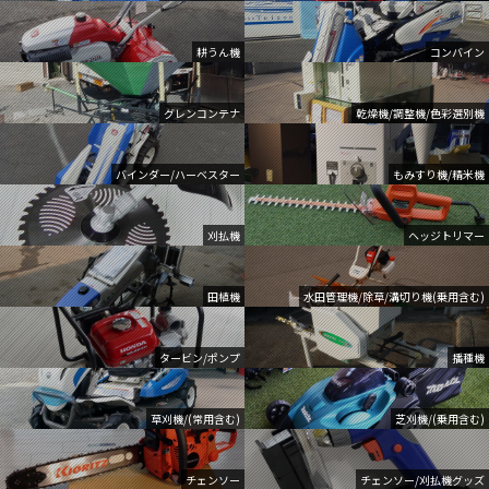
耕うん機
コンバイン
グレンコンテナ
乾燥機/調整機/色彩選別機
バインダー/ハーベスター
もみすり機/精米機
刈払機
ヘッジトリマー
田植機
水田管理機/除草/溝切り機(乗用含む)
タービン/ポンプ
播種機
草刈機/(常用含む)
芝刈機/(乗用含む)
チェンソー
チェンソー/刈払機グッズ