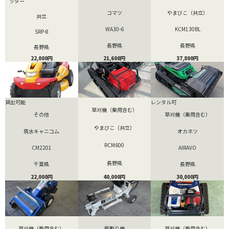
ッダー
コマツ
やまびこ（共立）
共立
WA30-6
KCM130BL
SRP-8
長野県
長野県
長野県
21,600円
37,800円
22,000円
貸出可能
レンタル可
草刈機（乗用含む）
その他
草刈機（乗用含む）
やまびこ（共立）
筑水キャニコム
オカネツ
RCM600
CM2201
AIRAVO
長野県
千葉県
長野県
40,000円
22,000円
30,000円
草刈機（乗用含む）
薪割り機
草刈機（乗用含む）