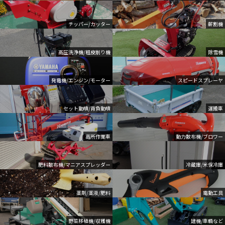
チッパー/カッター
薪割機
高圧洗浄機/粗皮削り機
除雪機
発電機/エンジン/モーター
スピードスプレーヤ
セット動噴/背負動噴
運搬車
高所作業車
動力散布機/ブロワー
肥料散布機/マニアスプレッダー
冷蔵庫/米保冷庫
薬剤/薬液/肥料
電動工具
野菜移植機/収穫機
建機/車輌など