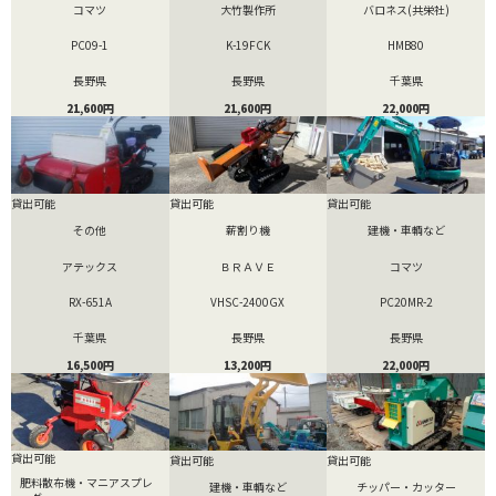
コマツ
大竹製作所
バロネス(共栄社)
PC09-1
K-19FCK
HMB80
長野県
長野県
千葉県
21,600円
21,600円
22,000円
貸出可能
貸出可能
貸出可能
その他
薪割り機
建機・車輌など
アテックス
ＢＲＡＶＥ
コマツ
RX-651A
VHSC-2400GX
PC20MR-2
千葉県
長野県
長野県
16,500円
13,200円
22,000円
貸出可能
貸出可能
貸出可能
肥料散布機・マニアスプレ
建機・車輌など
チッパー・カッター