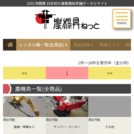
2001年開業 日本初の農業機械老舗ポータルサイト
menu
レンタル機一覧(全商品)
商品詳細
情報入力
情報
1件～20件を表示中（全15件)
<<
1
>>
農機具一覧(全商品)
貸出可能
貸出可能
貸出可能
建機・車輌など
チッパー・カッター
その他