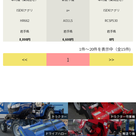
ISEKIアグリ
a+
ISEKIアグリ
HR662
AO1LS
RCSP530
岩手県
岩手県
岩手県
8,800円
6,600円
0円
1件～20件を表示中（全15件)
<<
1
>>
トラクター
トラクター作業機
ドライブハロー
畦塗り機