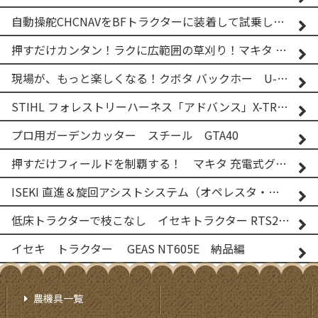
自動操舵CHCNAVをBFトラクターに装着して試乗してみた！！ CHCNAV NX610
押すだけカンタン！ラクに広範囲の草刈り！マキタ バッテリー式草刈り機 MUG001G 2
現場が、もっと楽しくなる！クボタ バックホー U-25-3A
STIHL フォレストリーハーネス「アドバンス」X-TREEm
プロ用ガーデンカッター スチール GTA40
押すだけフィールドを制覇する！ マキタ 充電式グランドトリマー MUG001G
ISEKI 直進＆旋回アシストシステム（オペレスタ・ターン）搭載 イセキ 乗用田植機 PRJ8D-ZJL
低床トラクターで枝こなし イセキトラクター RTS205NS & フレールモア FNC1202F
イセキ トラクター GEAS NT605E 納品編
農機具一覧