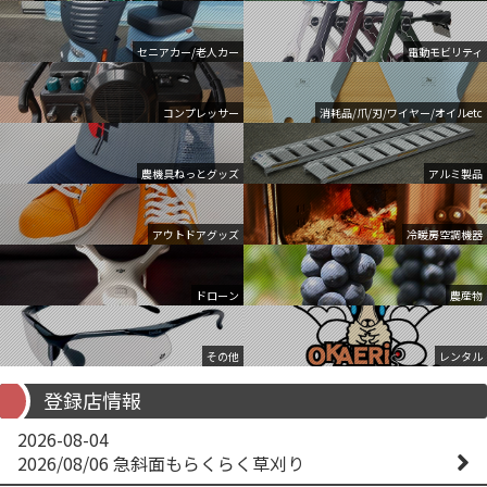
セニアカー/老人カー
電動モビリティ
コンプレッサー
消耗品/爪/刃/ワイヤー/オイルetc
農機具ねっとグッズ
アルミ製品
アウトドアグッズ
冷暖房空調機器
ドローン
農産物
その他
レンタル
登録店情報
2026-08-04
2026/08/06 急斜面もらくらく草刈り