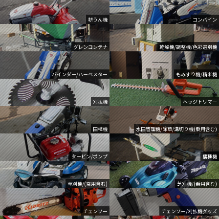
耕うん機
コンバイン
グレンコンテナ
乾燥機/調整機/色彩選別機
バインダー/ハーベスター
もみすり機/精米機
刈払機
ヘッジトリマー
田植機
水田管理機/除草/溝切り機(乗用含む)
タービン/ポンプ
播種機
草刈機/(常用含む)
芝刈機/(乗用含む)
チェンソー
チェンソー/刈払機グッズ