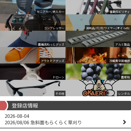
セニアカー/老人カー
電動モビリティ
コンプレッサー
消耗品/爪/刃/ワイヤー/オイルetc
農機具ねっとグッズ
アルミ製品
アウトドアグッズ
冷暖房空調機器
ドローン
農産物
その他
レンタル
登録店情報
2026-08-04
2026/08/06 急斜面もらくらく草刈り