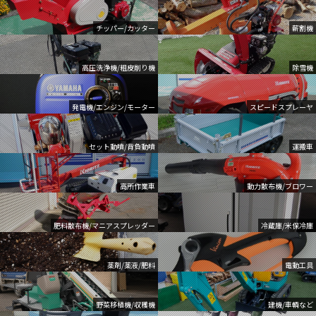
チッパー/カッター
薪割機
高圧洗浄機/粗皮削り機
除雪機
発電機/エンジン/モーター
スピードスプレーヤ
セット動噴/背負動噴
運搬車
高所作業車
動力散布機/ブロワー
肥料散布機/マニアスプレッダー
冷蔵庫/米保冷庫
薬剤/薬液/肥料
電動工具
野菜移植機/収穫機
建機/車輌など