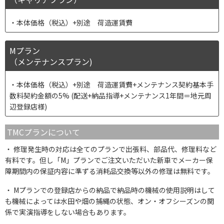
本体価格（税込）+別途 荷造運賃費
Mプラン
（メンテナンスプラン)
本体価格（税込）+別途 荷造運賃費+メンテナンス契約基本手
数料契約金額の5% (配送+納品指導+メンテナンス1年間＝地元周
辺登録店様)
TMCプランについて
修理発生時の対応は全てのプランで出張料、部品代、修理料など
有料です。但し「M」プランでご注文いただいた新車でメーカー保
障期間内の保証内容に準ずる消耗品交換等以外の修理は無料です。
Mプランでの登録店からの納品で納品時の機械の使用説明はして
も機械によっては水田や畑の捕縄の状態、オン・オフシーズンの関
係で実演指導をしない場合もあります。