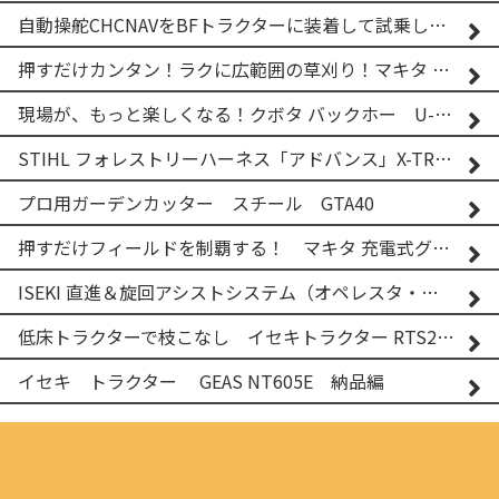
自動操舵CHCNAVをBFトラクターに装着して試乗してみた！！ CHCNAV NX610
押すだけカンタン！ラクに広範囲の草刈り！マキタ バッテリー式草刈り機 MUG001G 2
現場が、もっと楽しくなる！クボタ バックホー U-25-3A
STIHL フォレストリーハーネス「アドバンス」X-TREEm
プロ用ガーデンカッター スチール GTA40
押すだけフィールドを制覇する！ マキタ 充電式グランドトリマー MUG001G
ISEKI 直進＆旋回アシストシステム（オペレスタ・ターン）搭載 イセキ 乗用田植機 PRJ8D-ZJL
低床トラクターで枝こなし イセキトラクター RTS205NS & フレールモア FNC1202F
イセキ トラクター GEAS NT605E 納品編