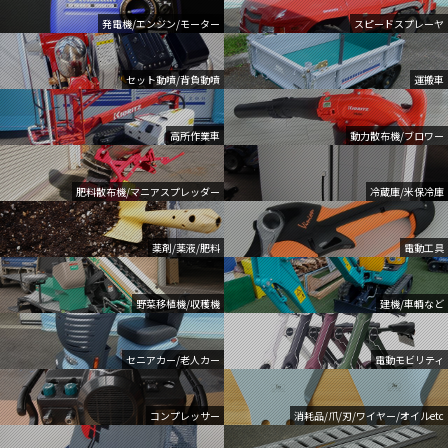
発電機/エンジン/モーター
スピードスプレーヤ
セット動噴/背負動噴
運搬車
高所作業車
動力散布機/ブロワー
肥料散布機/マニアスプレッダー
冷蔵庫/米保冷庫
薬剤/薬液/肥料
電動工具
野菜移植機/収穫機
建機/車輌など
セニアカー/老人カー
電動モビリティ
コンプレッサー
消耗品/爪/刃/ワイヤー/オイルetc