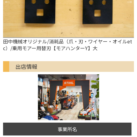
t
オーレック/消耗品（爪・刃・ワイヤー・オイルetc）/乗用
草刈機替刃用ナイフカラー(ラビットモアー用:小)
出店情報
事業所名