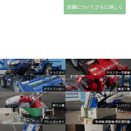
店舗についてさらに詳しく
トラクター
トラクター作業機
ドライブハロー
畦塗り機
耕うん機
コンバイン
グレンコンテナ
乾燥機/調整機/色彩選別機