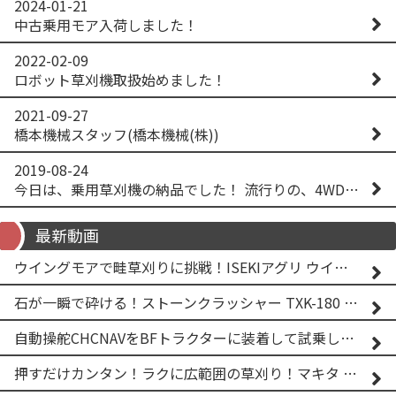
2024-01-21
中古乗用モア入荷しました！
2022-02-09
ロボット草刈機取扱始めました！
2021-09-27
橋本機械スタッフ(橋本機械(株))
2019-08-24
今日は、乗用草刈機の納品でした！ 流行りの、4WD！ #イセキアグリ #オーレック #四駆 #増税間近
最新動画
ウイングモアで畦草刈りに挑戦！ISEKIアグリ ウイングモア WM746AF
石が一瞬で砕ける！ストーンクラッシャー TXK-180 実演
自動操舵CHCNAVをBFトラクターに装着して試乗してみた！！ CHCNAV NX610
押すだけカンタン！ラクに広範囲の草刈り！マキタ バッテリー式草刈り機 MUG001G 2