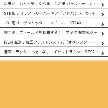
現場が、もっと楽しくなる！クボタ バックホー U-25-3A
STIHL フォレストリーハーネス「アドバンス」X-TREEm
プロ用ガーデンカッター スチール GTA40
押すだけフィールドを制覇する！ マキタ 充電式グランドトリマー MUG001G
ISEKI 直進＆旋回アシストシステム（オペレスタ・ターン）搭載 イセキ 乗用田植機 PRJ8D-ZJL
低床トラクターで枝こなし イセキトラクター RTS205NS & フレールモア FNC1202F