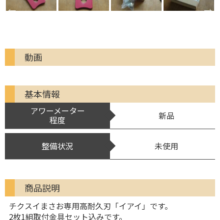
動画
基本情報
アワーメーター
新品
程度
整備状況
未使用
商品説明
チクスイまさお専用高耐久刃「イアイ」です。
2枚1組取付金具セット込みです。