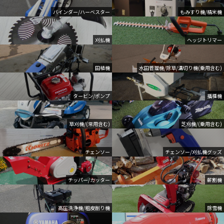
バインダー/ハーベスター
もみすり機/精米機
刈払機
ヘッジトリマー
田植機
水田管理機/除草/溝切り機(乗用含む)
タービン/ポンプ
播種機
草刈機/(常用含む)
芝刈機/(乗用含む)
チェンソー
チェンソー/刈払機グッズ
チッパー/カッター
薪割機
高圧洗浄機/粗皮削り機
除雪機