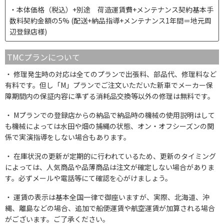
本体価格（税込）+別途 荷造運賃費+メンテナンス契約基本手
数料契約金額の5% (配送+納品指導+メンテナンス1年間＝地元周
辺登録店様)
TMCプランについて
修理発生時の対応は全てのプランで出張料、部品代、修理料など
有料です。但し「M」プランでご注文いただいた新車でメーカー保
障期間内の保証内容に準ずる消耗品交換等以外の修理は無料です。
Mプランでの登録店からの納品で納品時の機械の使用説明はして
も機械によっては水田や畑の捕縄の状態、オン・オフシーズンの関
係で実演指導をしない場合もあります。
在庫状況の更新が定期的に行われているため、更新のタイミング
によっては、人気商品や品薄商品は注文が確定しない場合がありま
す。必ずメールや電話等にて確認を心がけましょう。
運賃の表示は基本全国一律で御座いますが、実際、北海道、沖
縄、離島などの場合、追加で船便運賃や航空運賃が加算される場合
がございます。ご了承ください。