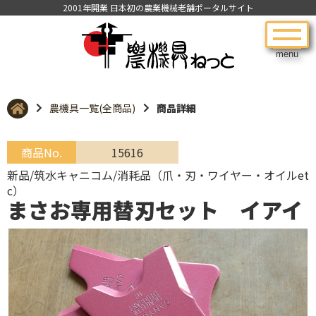
2001年開業 日本初の農業機械老舗ポータルサイト
menu
農機具一覧(全商品)
商品詳細
商品No.
15616
新品/筑水キャニコム/消耗品（爪・刃・ワイヤー・オイルet
c）
まさお専用替刃セット イアイ