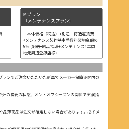
Mプラン
（メンテナンスプラン)
費
本体価格（税込）+別途 荷造運賃費
+メンテナンス契約基本手数料契約金額の
5% (配送+納品指導+メンテナンス1年間＝
地元周辺登録店様)
プランでご注文いただいた新車でメーカー保障期間内の
や畑の捕縄の状態、オン・オフシーズンの関係で実演指
や品薄商品は注文が確定しない場合があります。必ずメ
加で船便運賃や航空運賃が加算される場合がございま