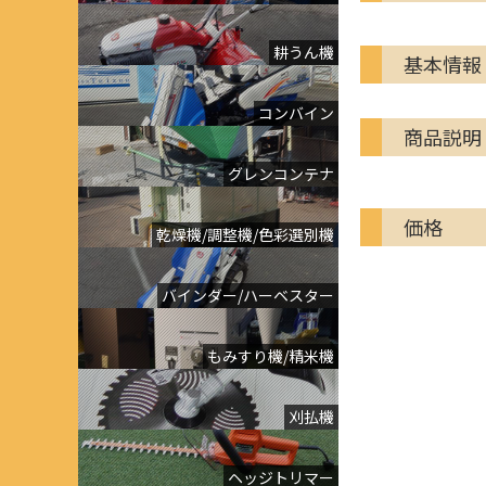
耕うん機
基本情報
コンバイン
商品説明
グレンコンテナ
価格
乾燥機/調整機/色彩選別機
バインダー/ハーベスター
もみすり機/精米機
刈払機
ヘッジトリマー