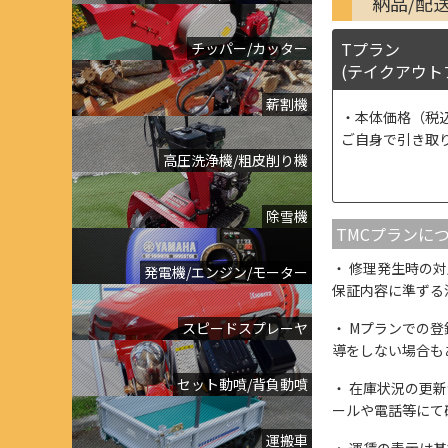
納品/配
Tプラン
チッパー/カッター
(テイクアウト
薪割機
本体価格（税
ご自身で引き取
高圧洗浄機/粗皮削り機
除雪機
TMCプランに
修理発生時の対
発電機/エンジン/モーター
保証内容に準ずる
スピードスプレーヤ
Mプランでの登
導をしない場合も
セット動噴/背負動噴
在庫状況の更新
ールや電話等にて
運搬車
運賃の表示は基