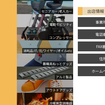
出店情報
セニアカー/老人カー
事業
電動モビリティ
電話
コンプレッサー
FAX
消耗品/爪/刃/ワイヤー/オイルetc
住
農機具ねっとグッズ
ホーム
アルミ製品
アウトドアグッズ
冷暖房空調機器