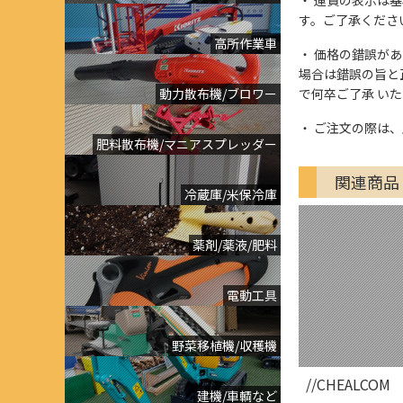
す。ご了承くださ
高所作業車
価格の錯誤があっ
場合は錯誤の旨と
動力散布機/ブロワー
で何卒ご了承 い
ご注文の際は、
肥料散布機/マニアスプレッダー
関連商品
冷蔵庫/米保冷庫
薬剤/薬液/肥料
電動工具
野菜移植機/収穫機
//CHEALCOM
建機/車輌など