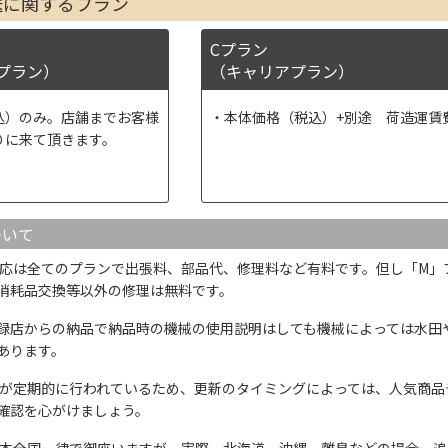
送に関するプラン
Cプラン
プラン）
（キャリアプラン）
込）のみ。店舗までお客様
本体価格（税込）+別途 荷造運賃
りに来て頂きます。
ついて
応は全てのプランで出張料、部品代、修理料など有料です。但し「M」
消耗品交換等以外の修理は無料です。
録店からの納品で納品時の機械の使用説明はしても機械によっては水田
あります。
が定期的に行われているため、更新のタイミングによっては、人気商品
確認を心がけましょう。
本全国一律で御座いますが、実際、北海道、沖縄、離島などの場合、追