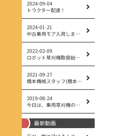
2024-09-04
トラクター配達！
2024-01-21
中古乗用モア入荷しました！
2022-02-09
ロボット草刈機取扱始めました！
2021-09-27
橋本機械スタッフ(橋本機械(株))
2019-08-24
今日は、乗用草刈機の納品でした！ 流行りの、4WD！ #イセキアグリ #オーレック #四駆 #増税間近
最新動画