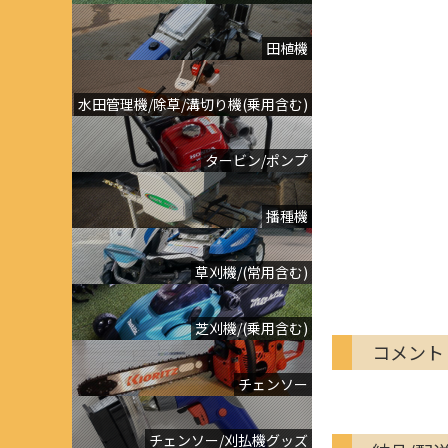
田植機
水田管理機/除草/溝切り機(乗用含む)
タービン/ポンプ
播種機
草刈機/(常用含む)
芝刈機/(乗用含む)
コメント
チェンソー
チェンソー/刈払機グッズ