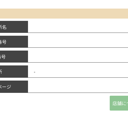
所名
番号
番号
-
所
ページ
店舗に