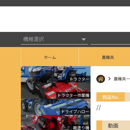
ホーム
農機具
農機具一
トラクター
トラクター作業機
商品No.
//
ドライブハロー
動画
畦塗り機