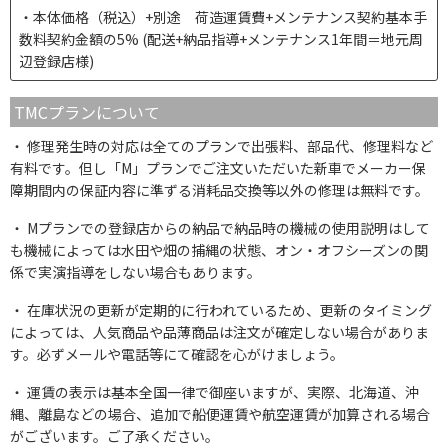
本体価格（税込）+別途 荷造運賃費+メンテナンス契約基本手
数料契約金額の5% (配送+納品指導+メンテナンス1年間＝地元周
辺登録店様)
TMCプランについて
修理発生時の対応は全てのプランで出張料、部品代、修理料など
有料です。但し「M」プランでご注文いただいた新車でメーカー保
障期間内の保証内容に準ずる消耗品交換等以外の修理は無料です。
Mプランでの登録店からの納品で納品時の機械の使用説明はして
も機械によっては水田や畑の捕縄の状態、オン・オフシーズンの関
係で実演指導をしない場合もあります。
在庫状況の更新が定期的に行われているため、更新のタイミング
によっては、人気商品や品薄商品は注文が確定しない場合がありま
す。必ずメールや電話等にて確認を心がけましょう。
運賃の表示は基本全国一律で御座いますが、実際、北海道、沖
縄、離島などの場合、追加で船便運賃や航空運賃が加算される場合
がございます。ご了承ください。