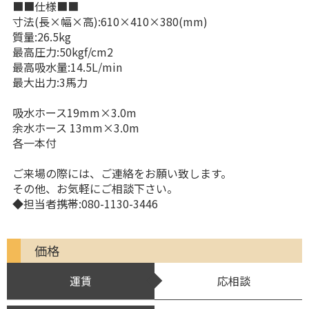
■■仕様■■
寸法(長×幅×高):610×410×380(mm)
質量:26.5kg
最高圧力:50kgf/cm2
最高吸水量:14.5L/min
最大出力:3馬力
吸水ホース19mm×3.0m
余水ホース 13mm×3.0m
各一本付
ご来場の際には、ご連絡をお願い致します。
その他、お気軽にご相談下さい。
◆担当者携帯:080-1130-3446
価格
運賃
応相談