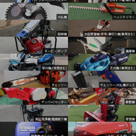
刈払機
ヘッジトリマー
田植機
水田管理機/除草/溝切り機(乗用含む)
タービン/ポンプ
播種機
草刈機/(常用含む)
芝刈機/(乗用含む)
チェンソー
チェンソー/刈払機グッズ
チッパー/カッター
薪割機
高圧洗浄機/粗皮削り機
除雪機
発電機/エンジン/モーター
スピードスプレーヤ