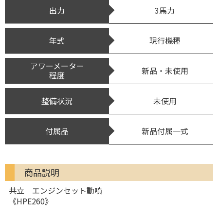
出力
3馬力
年式
現行機種
アワーメーター
新品・未使用
程度
整備状況
未使用
付属品
新品付属一式
商品説明
共立 エンジンセット動噴
《HPE260》