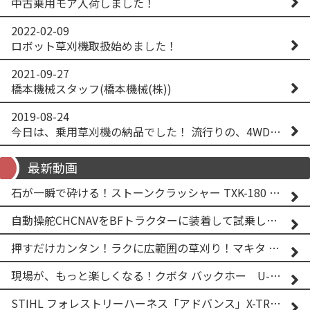
中古乗用モア入荷しました！
2022-02-09
ロボット草刈機取扱始めました！
2021-09-27
橋本機械スタッフ(橋本機械(株))
2019-08-24
今日は、乗用草刈機の納品でした！ 流行りの、4WD！ #イセキアグリ #オーレック #四駆 #増税間近
最新動画
石が一瞬で砕ける！ストーンクラッシャー TXK-180 実演
自動操舵CHCNAVをBFトラクターに装着して試乗してみた！！ CHCNAV NX610
押すだけカンタン！ラクに広範囲の草刈り！マキタ バッテリー式草刈り機 MUG001G 2
現場が、もっと楽しくなる！クボタ バックホー U-25-3A
STIHL フォレストリーハーネス「アドバンス」X-TREEm