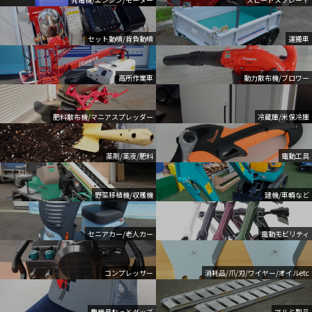
セット動噴/背負動噴
運搬車
高所作業車
動力散布機/ブロワー
肥料散布機/マニアスプレッダー
冷蔵庫/米保冷庫
薬剤/薬液/肥料
電動工具
野菜移植機/収穫機
建機/車輌など
セニアカー/老人カー
電動モビリティ
コンプレッサー
消耗品/爪/刃/ワイヤー/オイルetc
農機具ねっとグッズ
アルミ製品