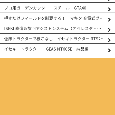
プロ用ガーデンカッター スチール GTA40
押すだけフィールドを制覇する！ マキタ 充電式グランドトリマー MUG001G
ISEKI 直進＆旋回アシストシステム（オペレスタ・ターン）搭載 イセキ 乗用田植機 PRJ8D-ZJL
低床トラクターで枝こなし イセキトラクター RTS205NS & フレールモア FNC1202F
イセキ トラクター GEAS NT605E 納品編