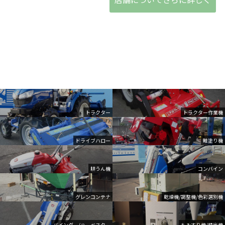
トラクター
トラクター作業機
ドライブハロー
畦塗り機
耕うん機
コンバイン
グレンコンテナ
乾燥機/調整機/色彩選別機
バインダー/ハーベスター
もみすり機/精米機