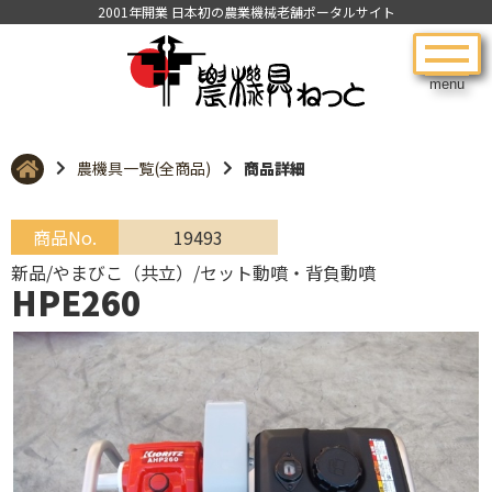
2001年開業 日本初の農業機械老舗ポータルサイト
menu
農機具一覧(全商品)
商品詳細
商品No.
19493
新品/やまびこ（共立）/セット動噴・背負動噴
HPE260