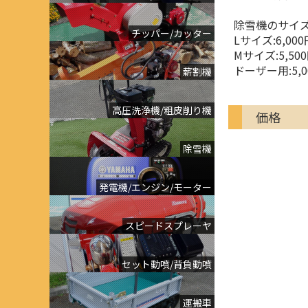
除雪機のサイ
チッパー/カッター
Lサイズ:6,000
Mサイズ:5,50
ドーザー用:5,0
薪割機
高圧洗浄機/粗皮削り機
価格
除雪機
発電機/エンジン/モーター
スピードスプレーヤ
セット動噴/背負動噴
運搬車