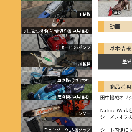
田植機
動画
水田管理機/除草/溝切り機(乗用含む)
タービン/ポンプ
基本情報
整備
播種機
草刈機/(常用含む)
商品説明
田中機械オリジ
芝刈機/(乗用含む)
Nature W
チェンソー
シーズンオフ
シート内側に
チェンソー/刈払機グッズ