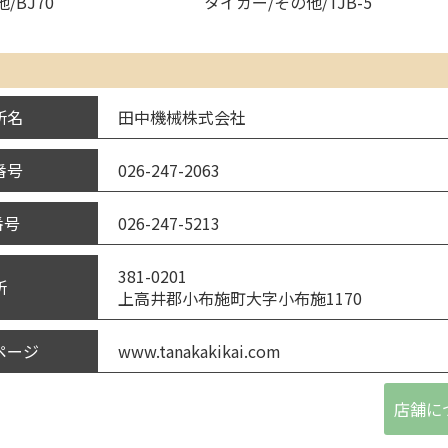
/BJ70
タイガー/その他/TJB-5
田中機械株式会社
所名
026-247-2063
番号
026-247-5213
番号
381-0201
所
上高井郡小布施町大字小布施1170
www.tanakakikai.com
ページ
店舗に