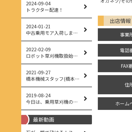
オカネツ/その他
2024-09-04
トラクター配達！
出店情報
2024-01-21
中古乗用モア入荷しました！
事業
2022-02-09
電話
ロボット草刈機取扱始めました！
FAX
2021-09-27
橋本機械スタッフ(橋本機械(株))
住
2019-08-24
今日は、乗用草刈機の納品でした！ 流行りの、4WD！ #イセキアグリ #オーレック #四駆 #増税間近
ホーム
最新動画