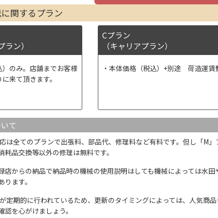
送に関するプラン
Cプラン
プラン）
（キャリアプラン）
込）のみ。店舗までお客様
本体価格（税込）+別途 荷造運賃
りに来て頂きます。
ついて
応は全てのプランで出張料、部品代、修理料など有料です。但し「M」
消耗品交換等以外の修理は無料です。
録店からの納品で納品時の機械の使用説明はしても機械によっては水田
あります。
が定期的に行われているため、更新のタイミングによっては、人気商品
確認を心がけましょう。