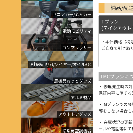
納品/配
セニアカー/老人カー
Tプラン
(テイクアウト
電動モビリティ
本体価格（税
コンプレッサー
ご自身で引き取
消耗品/爪/刃/ワイヤー/オイルetc
TMCプランに
農機具ねっとグッズ
修理発生時の対
保証内容に準ずる
アルミ製品
Mプランでの登
導をしない場合も
アウトドアグッズ
在庫状況の更新
ールや電話等にて
冷暖房空調機器