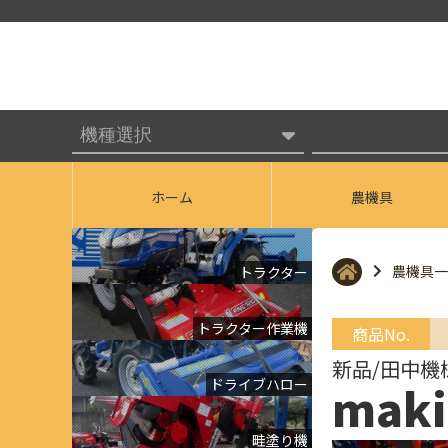
ホーム
農機具
農機具一
トラクター
トラクター作業機
商品No.
新品/田中機
ドライブハロー
mak
畦塗り機