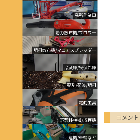
高所作業車
動力散布機/ブロワー
肥料散布機/マニアスプレッダー
冷蔵庫/米保冷庫
薬剤/薬液/肥料
電動工具
コメント
野菜移植機/収穫機
建機/車輌など