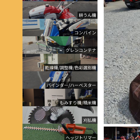
耕うん機
コンバイン
グレンコンテナ
乾燥機/調整機/色彩選別機
バインダー/ハーベスター
もみすり機/精米機
刈払機
ヘッジトリマー