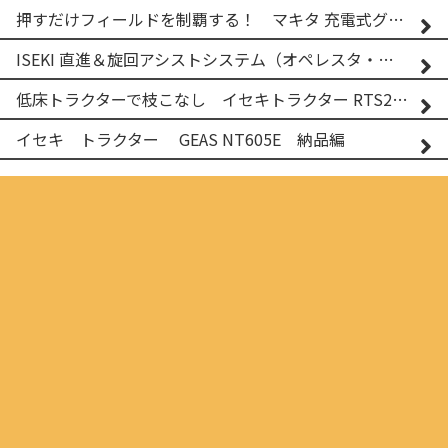
押すだけフィールドを制覇する！ マキタ 充電式グランドトリマー MUG001G
ISEKI 直進＆旋回アシストシステム（オペレスタ・ターン）搭載 イセキ 乗用田植機 PRJ8D-ZJL
低床トラクターで枝こなし イセキトラクター RTS205NS & フレールモア FNC1202F
イセキ トラクター GEAS NT605E 納品編