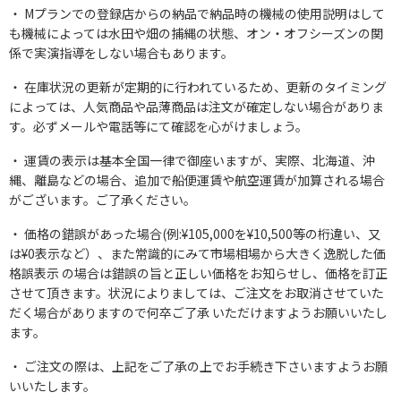
Mプランでの登録店からの納品で納品時の機械の使用説明はして
も機械によっては水田や畑の捕縄の状態、オン・オフシーズンの関
係で実演指導をしない場合もあります。
在庫状況の更新が定期的に行われているため、更新のタイミング
によっては、人気商品や品薄商品は注文が確定しない場合がありま
す。必ずメールや電話等にて確認を心がけましょう。
運賃の表示は基本全国一律で御座いますが、実際、北海道、沖
縄、離島などの場合、追加で船便運賃や航空運賃が加算される場合
がございます。ご了承ください。
価格の錯誤があった場合(例:¥105,000を¥10,500等の桁違い、又
は¥0表示など）、また常識的にみて市場相場から大きく逸脱した価
格誤表示 の場合は錯誤の旨と正しい価格をお知らせし、価格を訂正
させて頂きます。状況によりましては、ご注文をお取消させていた
だく場合がありますので何卒ご了承 いただけますようお願いいたし
ます。
ご注文の際は、上記をご了承の上でお手続き下さいますようお願
いいたします。