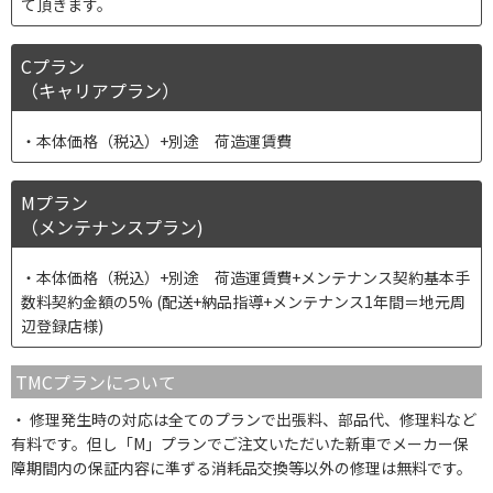
て頂きます。
Cプラン
（キャリアプラン）
本体価格（税込）+別途 荷造運賃費
Mプラン
（メンテナンスプラン)
本体価格（税込）+別途 荷造運賃費+メンテナンス契約基本手
数料契約金額の5% (配送+納品指導+メンテナンス1年間＝地元周
辺登録店様)
TMCプランについて
修理発生時の対応は全てのプランで出張料、部品代、修理料など
有料です。但し「M」プランでご注文いただいた新車でメーカー保
障期間内の保証内容に準ずる消耗品交換等以外の修理は無料です。