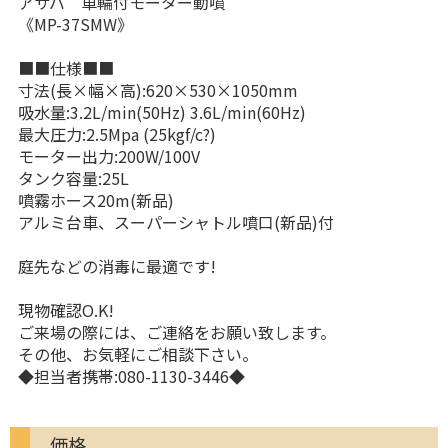
アサバ 車輪付モーター動噴
《MP-37SMW》
■■仕様■■
寸法(長×幅×高):620×530×1050mm
吸水量:3.2L/min(50Hz) 3.6L/min(60Hz)
最大圧力:2.5Mpa (25kgf/c?)
モーター出力:200W/100V
タンク容量:25L
噴霧ホース20m(新品)
アルミ台車、スーパーシャトル噴口(新品)付
庭先などの消毒に最適です!
現物確認O.K!
ご来場の際には、ご連絡をお願い致します。
その他、お気軽にご相談下さい。
◆担当者携帯:080-1130-3446◆
価格