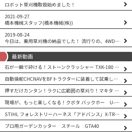
ロボット草刈機取扱始めました！
2021-09-27
橋本機械スタッフ(橋本機械(株))
2019-08-24
今日は、乗用草刈機の納品でした！ 流行りの、4WD！ #イセキアグリ #オーレック #四駆 #増税間近
最新動画
石が一瞬で砕ける！ストーンクラッシャー TXK-180 実演
自動操舵CHCNAVをBFトラクターに装着して試乗してみた！！ CHCNAV NX610
押すだけカンタン！ラクに広範囲の草刈り！マキタ バッテリー式草刈り機 MUG001G 2
現場が、もっと楽しくなる！クボタ バックホー U-25-3A
STIHL フォレストリーハーネス「アドバンス」X-TREEm
プロ用ガーデンカッター スチール GTA40