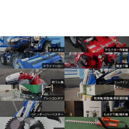
トラクター
トラクター作業機
ドライブハロー
畦塗り機
耕うん機
コンバイン
グレンコンテナ
乾燥機/調整機/色彩選別機
バインダー/ハーベスター
もみすり機/精米機