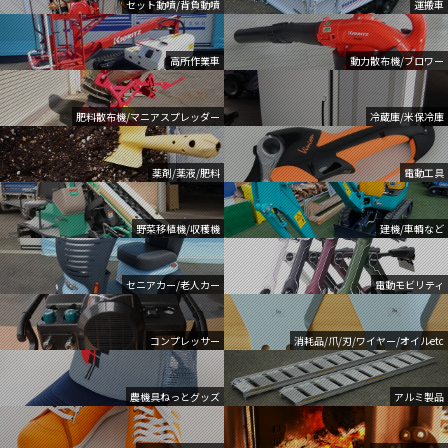
セット動噴/背負動噴
運搬車
高所作業車
動力散布機/ブロワー
肥料散布機/マニアスプレッダー
冷蔵庫/米保冷庫
薬剤/薬液/肥料
電動工具
野菜移植機/収穫機
建機/車輌など
セニアカー/老人カー
電動モビリティ
コンプレッサー
消耗品/爪/刃/ワイヤー/オイルetc
農機具ねっとグッズ
アルミ製品