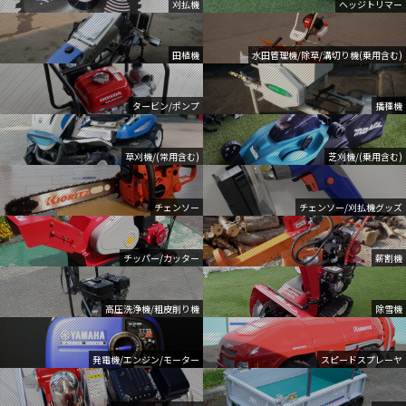
刈払機
ヘッジトリマー
田植機
水田管理機/除草/溝切り機(乗用含む)
タービン/ポンプ
播種機
草刈機/(常用含む)
芝刈機/(乗用含む)
チェンソー
チェンソー/刈払機グッズ
チッパー/カッター
薪割機
高圧洗浄機/粗皮削り機
除雪機
発電機/エンジン/モーター
スピードスプレーヤ