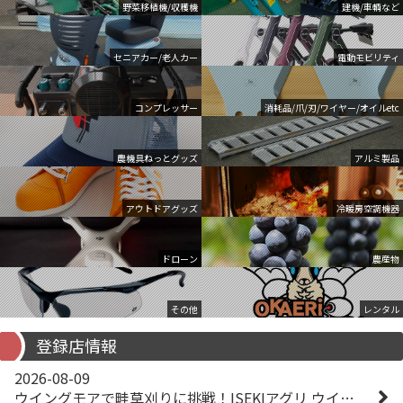
野菜移植機/収穫機
建機/車輌など
セニアカー/老人カー
電動モビリティ
コンプレッサー
消耗品/爪/刃/ワイヤー/オイルetc
農機具ねっとグッズ
アルミ製品
アウトドアグッズ
冷暖房空調機器
ドローン
農産物
その他
レンタル
登録店情報
2026-08-09
ウイングモアで畦草刈りに挑戦！ISEKIアグリ ウイングモア WM746AF