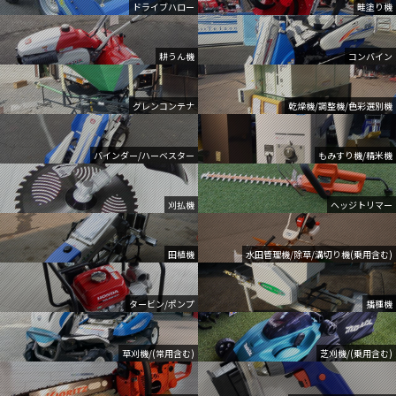
ドライブハロー
畦塗り機
耕うん機
コンバイン
グレンコンテナ
乾燥機/調整機/色彩選別機
バインダー/ハーベスター
もみすり機/精米機
刈払機
ヘッジトリマー
田植機
水田管理機/除草/溝切り機(乗用含む)
タービン/ポンプ
播種機
草刈機/(常用含む)
芝刈機/(乗用含む)