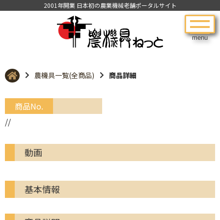
2001年開業 日本初の農業機械老舗ポータルサイト
menu
農機具一覧(全商品)
商品詳細
商品No.
//
動画
基本情報