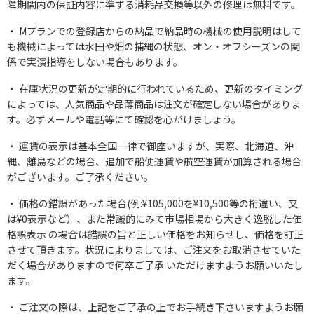
障期間内の保証内容に準ずる消耗品交換等以外の修理は無料です。
Mプランでの登録店からの納品で納品時の機械の使用説明はして
も機械によっては水田や畑の捕縄の状態、オン・オフシーズンの関
係で実演指導をしない場合もあります。
在庫状況の更新が定期的に行われているため、更新のタイミング
によっては、人気商品や品薄商品は注文が確定しない場合がありま
す。必ずメールや電話等にて確認を心がけましょう。
運賃の表示は基本全国一律で御座いますが、実際、北海道、沖
縄、離島などの場合、追加で船便運賃や航空運賃が加算される場合
がございます。ご了承ください。
価格の錯誤があった場合(例:¥105,000を¥10,500等の桁違い、又
は¥0表示など）、また常識的にみて市場相場から大きく逸脱した価
格誤表示 の場合は錯誤の旨と正しい価格をお知らせし、価格を訂正
させて頂きます。状況によりましては、ご注文をお取消させていた
だく場合がありますので何卒ご了承 いただけますようお願いいたし
ます。
ご注文の際は、上記をご了承の上でお手続き下さいますようお願