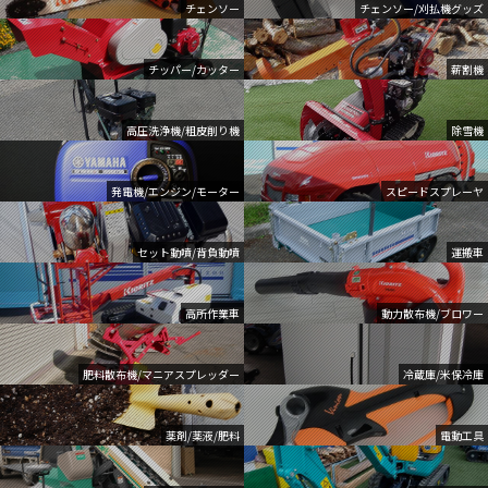
チェンソー
チェンソー/刈払機グッズ
チッパー/カッター
薪割機
高圧洗浄機/粗皮削り機
除雪機
発電機/エンジン/モーター
スピードスプレーヤ
セット動噴/背負動噴
運搬車
高所作業車
動力散布機/ブロワー
肥料散布機/マニアスプレッダー
冷蔵庫/米保冷庫
薬剤/薬液/肥料
電動工具