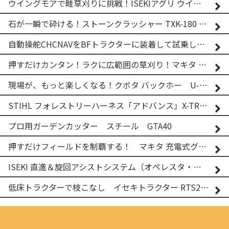
ウイングモアで畦草刈りに挑戦！ISEKIアグリ ウイングモア WM746AF
石が一瞬で砕ける！ストーンクラッシャー TXK-180 実演
自動操舵CHCNAVをBFトラクターに装着して試乗してみた！！ CHCNAV NX610
押すだけカンタン！ラクに広範囲の草刈り！マキタ バッテリー式草刈り機 MUG001G 2
現場が、もっと楽しくなる！クボタ バックホー U-25-3A
STIHL フォレストリーハーネス「アドバンス」X-TREEm
プロ用ガーデンカッター スチール GTA40
押すだけフィールドを制覇する！ マキタ 充電式グランドトリマー MUG001G
ISEKI 直進＆旋回アシストシステム（オペレスタ・ターン）搭載 イセキ 乗用田植機 PRJ8D-ZJL
低床トラクターで枝こなし イセキトラクター RTS205NS & フレールモア FNC1202F