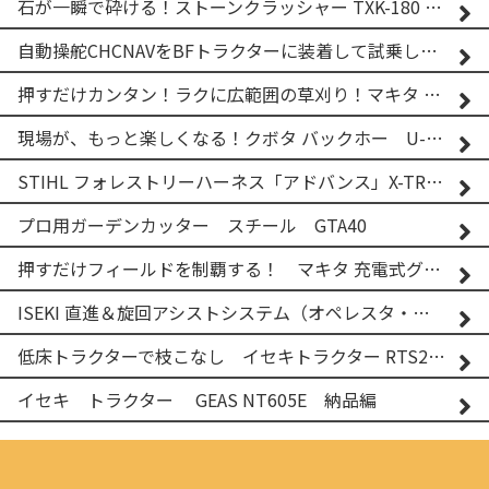
石が一瞬で砕ける！ストーンクラッシャー TXK-180 実演
自動操舵CHCNAVをBFトラクターに装着して試乗してみた！！ CHCNAV NX610
押すだけカンタン！ラクに広範囲の草刈り！マキタ バッテリー式草刈り機 MUG001G 2
現場が、もっと楽しくなる！クボタ バックホー U-25-3A
STIHL フォレストリーハーネス「アドバンス」X-TREEm
プロ用ガーデンカッター スチール GTA40
押すだけフィールドを制覇する！ マキタ 充電式グランドトリマー MUG001G
ISEKI 直進＆旋回アシストシステム（オペレスタ・ターン）搭載 イセキ 乗用田植機 PRJ8D-ZJL
低床トラクターで枝こなし イセキトラクター RTS205NS & フレールモア FNC1202F
イセキ トラクター GEAS NT605E 納品編