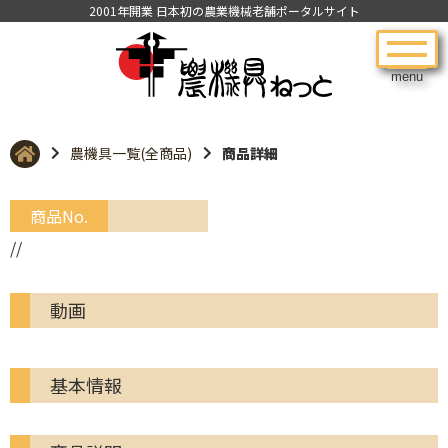
2001年開業 日本初の農業機械老舗ポータルサイト
menu
農機具一覧(全商品)
商品詳細
商品No.
//
動画
基本情報