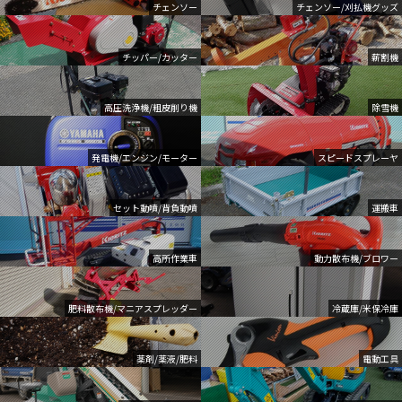
チェンソー
チェンソー/刈払機グッズ
チッパー/カッター
薪割機
高圧洗浄機/粗皮削り機
除雪機
発電機/エンジン/モーター
スピードスプレーヤ
セット動噴/背負動噴
運搬車
高所作業車
動力散布機/ブロワー
肥料散布機/マニアスプレッダー
冷蔵庫/米保冷庫
薬剤/薬液/肥料
電動工具