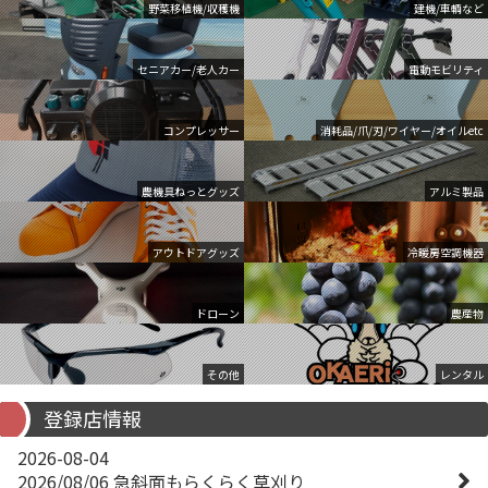
野菜移植機/収穫機
建機/車輌など
セニアカー/老人カー
電動モビリティ
コンプレッサー
消耗品/爪/刃/ワイヤー/オイルetc
農機具ねっとグッズ
アルミ製品
アウトドアグッズ
冷暖房空調機器
ドローン
農産物
その他
レンタル
登録店情報
2026-08-04
2026/08/06 急斜面もらくらく草刈り