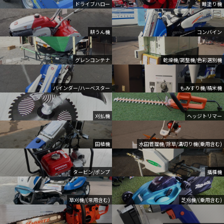
ドライブハロー
畦塗り機
耕うん機
コンバイン
グレンコンテナ
乾燥機/調整機/色彩選別機
バインダー/ハーベスター
もみすり機/精米機
刈払機
ヘッジトリマー
田植機
水田管理機/除草/溝切り機(乗用含む)
タービン/ポンプ
播種機
草刈機/(常用含む)
芝刈機/(乗用含む)