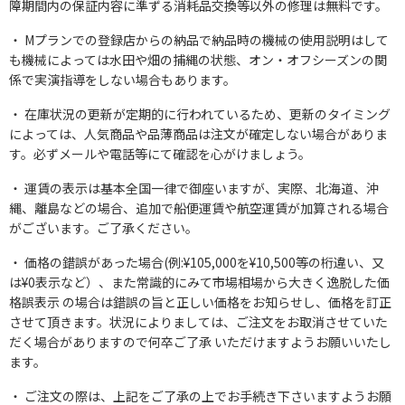
障期間内の保証内容に準ずる消耗品交換等以外の修理は無料です。
Mプランでの登録店からの納品で納品時の機械の使用説明はして
も機械によっては水田や畑の捕縄の状態、オン・オフシーズンの関
係で実演指導をしない場合もあります。
在庫状況の更新が定期的に行われているため、更新のタイミング
によっては、人気商品や品薄商品は注文が確定しない場合がありま
す。必ずメールや電話等にて確認を心がけましょう。
運賃の表示は基本全国一律で御座いますが、実際、北海道、沖
縄、離島などの場合、追加で船便運賃や航空運賃が加算される場合
がございます。ご了承ください。
価格の錯誤があった場合(例:¥105,000を¥10,500等の桁違い、又
は¥0表示など）、また常識的にみて市場相場から大きく逸脱した価
格誤表示 の場合は錯誤の旨と正しい価格をお知らせし、価格を訂正
させて頂きます。状況によりましては、ご注文をお取消させていた
だく場合がありますので何卒ご了承 いただけますようお願いいたし
ます。
ご注文の際は、上記をご了承の上でお手続き下さいますようお願