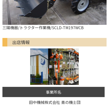
三陽機器/トラクター作業機/SCLD-TM197WCB
出店情報
事業所名
田中機械株式会社 青の機士団