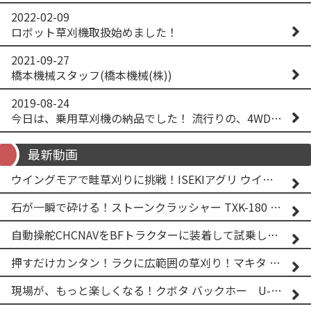
2022-02-09
ロボット草刈機取扱始めました！
2021-09-27
橋本機械スタッフ(橋本機械(株))
2019-08-24
今日は、乗用草刈機の納品でした！ 流行りの、4WD！ #イセキアグリ #オーレック #四駆 #増税間近
最新動画
ウイングモアで畦草刈りに挑戦！ISEKIアグリ ウイングモア WM746AF
石が一瞬で砕ける！ストーンクラッシャー TXK-180 実演
自動操舵CHCNAVをBFトラクターに装着して試乗してみた！！ CHCNAV NX610
押すだけカンタン！ラクに広範囲の草刈り！マキタ バッテリー式草刈り機 MUG001G 2
現場が、もっと楽しくなる！クボタ バックホー U-25-3A