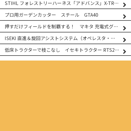
STIHL フォレストリーハーネス「アドバンス」X-TREEm
プロ用ガーデンカッター スチール GTA40
押すだけフィールドを制覇する！ マキタ 充電式グランドトリマー MUG001G
ISEKI 直進＆旋回アシストシステム（オペレスタ・ターン）搭載 イセキ 乗用田植機 PRJ8D-ZJL
低床トラクターで枝こなし イセキトラクター RTS205NS & フレールモア FNC1202F