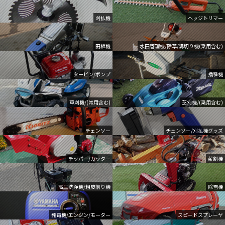
刈払機
ヘッジトリマー
田植機
水田管理機/除草/溝切り機(乗用含む)
タービン/ポンプ
播種機
草刈機/(常用含む)
芝刈機/(乗用含む)
チェンソー
チェンソー/刈払機グッズ
チッパー/カッター
薪割機
高圧洗浄機/粗皮削り機
除雪機
発電機/エンジン/モーター
スピードスプレーヤ