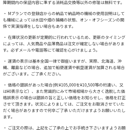
障期間内の保証内容に準ずる消耗品交換等以外の修理は無料です。
Mプランでの登録店からの納品で納品時の機械の使用説明はして
も機械によっては水田や畑の捕縄の状態、オン・オフシーズンの関
係で実演指導をしない場合もあります。
在庫状況の更新が定期的に行われているため、更新のタイミング
によっては、人気商品や品薄商品は注文が確定しない場合がありま
す。必ずメールや電話等にて確認を心がけましょう。
運賃の表示は基本全国一律で御座いますが、実際、北海道、沖
縄、離島などの場合、追加で船便運賃や航空運賃が加算される場合
がございます。ご了承ください。
価格の錯誤があった場合(例:¥105,000を¥10,500等の桁違い、又
は¥0表示など）、また常識的にみて市場相場から大きく逸脱した価
格誤表示 の場合は錯誤の旨と正しい価格をお知らせし、価格を訂正
させて頂きます。状況によりましては、ご注文をお取消させていた
だく場合がありますので何卒ご了承 いただけますようお願いいたし
ます。
ご注文の際は、上記をご了承の上でお手続き下さいますようお願