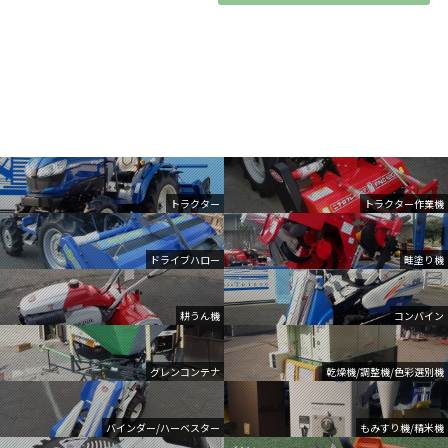
トラクター
トラクター作業機
ドライブハロー
畦塗り機
耕うん機
コンバイン
グレンコンテナ
乾燥機/調整機/色彩選別機
バインダー/ハーベスター
もみすり機/精米機