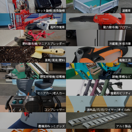
セット動噴/背負動噴
運搬車
高所作業車
動力散布機/ブロワー
肥料散布機/マニアスプレッダー
冷蔵庫/米保冷庫
薬剤/薬液/肥料
電動工具
野菜移植機/収穫機
建機/車輌など
セニアカー/老人カー
電動モビリティ
コンプレッサー
消耗品/爪/刃/ワイヤー/オイルetc
農機具ねっとグッズ
アルミ製品