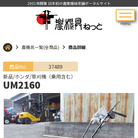
2001年開業 日本初の農業機械老舗ポータルサイト
menu
農機具一覧(全商品)
商品詳細
商品No.
37489
新品/ホンダ/草刈機（乗用含む）
UM2160