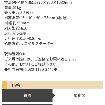
寸法(長×幅×高):1770×760×1080mm
質量:61kg
最大出力:5.5馬力
刈高調節:15・30・50・75mm(4段階)
刈幅:約530mm
刈刃型式:直刃
走行:前進2段
走行速度:0.5〜0.8m/s
始動方式:リコイルスターター
現物確認O.K!
ご来場の際には、ご連絡をお願い致します。
その他、お気軽にご相談下さい。
◆担当者携帯:080-1130-3446◆
価格
運賃
応相談