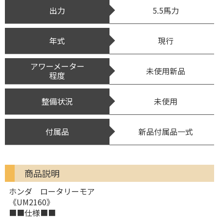
出力
5.5馬力
年式
現行
アワーメーター
未使用新品
程度
整備状況
未使用
付属品
新品付属品一式
商品説明
ホンダ ロータリーモア
《UM2160》
■■仕様■■