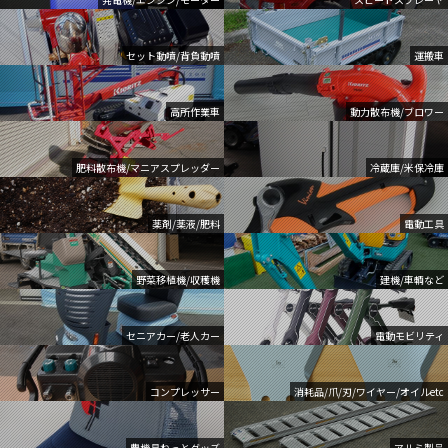
セット動噴/背負動噴
運搬車
高所作業車
動力散布機/ブロワー
肥料散布機/マニアスプレッダー
冷蔵庫/米保冷庫
薬剤/薬液/肥料
電動工具
野菜移植機/収穫機
建機/車輌など
セニアカー/老人カー
電動モビリティ
コンプレッサー
消耗品/爪/刃/ワイヤー/オイルetc
農機具ねっとグッズ
アルミ製品