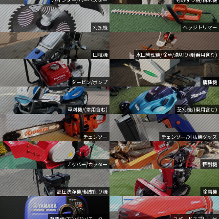
刈払機
ヘッジトリマー
田植機
水田管理機/除草/溝切り機(乗用含む)
タービン/ポンプ
播種機
草刈機/(常用含む)
芝刈機/(乗用含む)
チェンソー
チェンソー/刈払機グッズ
チッパー/カッター
薪割機
高圧洗浄機/粗皮削り機
除雪機
発電機/エンジン/モーター
スピードスプレーヤ