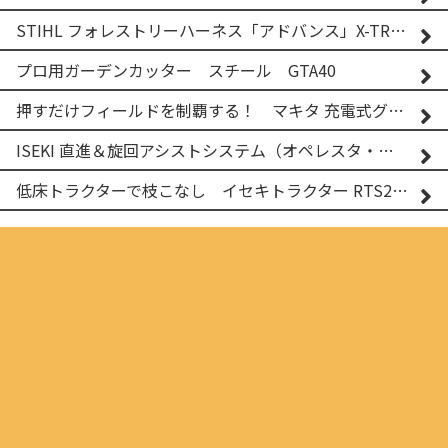
STIHL フォレストリーハーネス「アドバンス」X-TREEm
プロ用ガーデンカッター スチール GTA40
押すだけフィールドを制覇する！ マキタ 充電式グランドトリマー MUG001G
ISEKI 直進＆旋回アシストシステム（オペレスタ・ターン）搭載 イセキ 乗用田植機 PRJ8D-ZJL
低床トラクターで枝こなし イセキトラクター RTS205NS & フレールモア FNC1202F