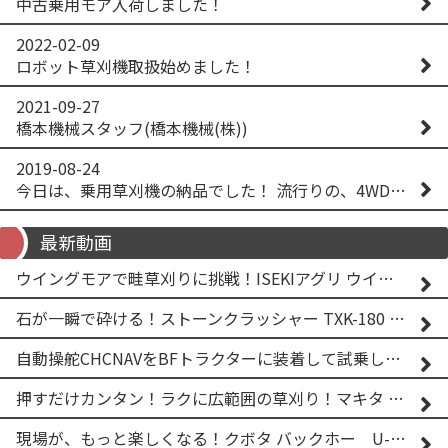
中古乗用モア入荷しました！
2022-02-09
ロボット草刈機取扱始めました！
2021-09-27
橋本機械スタッフ(橋本機械(株))
2019-08-24
今日は、乗用草刈機の納品でした！ 流行りの、4WD！ #イセキアグリ #オーレック #四駆 #増税間近
最新動画
ウイングモアで畦草刈りに挑戦！ISEKIアグリ ウイングモア WM746AF
石が一瞬で砕ける！ストーンクラッシャー TXK-180 実演
自動操舵CHCNAVをBFトラクターに装着して試乗してみた！！ CHCNAV NX610
押すだけカンタン！ラクに広範囲の草刈り！マキタ バッテリー式草刈り機 MUG001G 2
現場が、もっと楽しくなる！クボタ バックホー U-25-3A