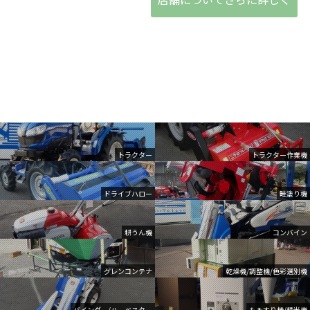
トラクター
トラクター作業機
ドライブハロー
畦塗り機
耕うん機
コンバイン
グレンコンテナ
乾燥機/調整機/色彩選別機
バインダー/ハーベスター
もみすり機/精米機