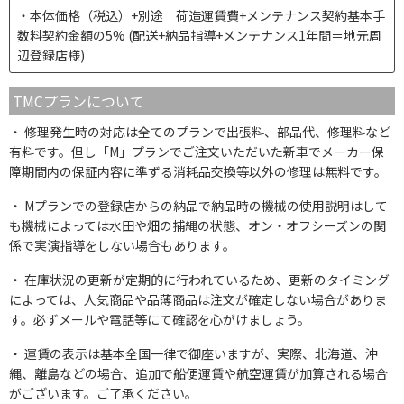
本体価格（税込）+別途 荷造運賃費+メンテナンス契約基本手
数料契約金額の5% (配送+納品指導+メンテナンス1年間＝地元周
辺登録店様)
TMCプランについて
修理発生時の対応は全てのプランで出張料、部品代、修理料など
有料です。但し「M」プランでご注文いただいた新車でメーカー保
障期間内の保証内容に準ずる消耗品交換等以外の修理は無料です。
Mプランでの登録店からの納品で納品時の機械の使用説明はして
も機械によっては水田や畑の捕縄の状態、オン・オフシーズンの関
係で実演指導をしない場合もあります。
在庫状況の更新が定期的に行われているため、更新のタイミング
によっては、人気商品や品薄商品は注文が確定しない場合がありま
す。必ずメールや電話等にて確認を心がけましょう。
運賃の表示は基本全国一律で御座いますが、実際、北海道、沖
縄、離島などの場合、追加で船便運賃や航空運賃が加算される場合
がございます。ご了承ください。