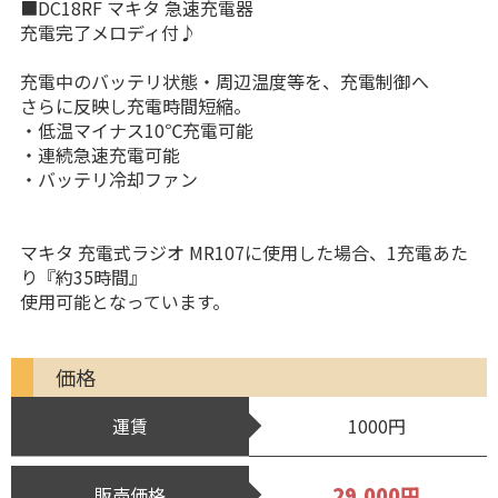
■DC18RF マキタ 急速充電器
充電完了メロディ付♪
充電中のバッテリ状態・周辺温度等を、充電制御へ
さらに反映し充電時間短縮。
・低温マイナス10℃充電可能
・連続急速充電可能
・バッテリ冷却ファン
マキタ 充電式ラジオ MR107に使用した場合、1充電あた
り『約35時間』
使用可能となっています。
価格
運賃
1000円
29,000円
販売価格