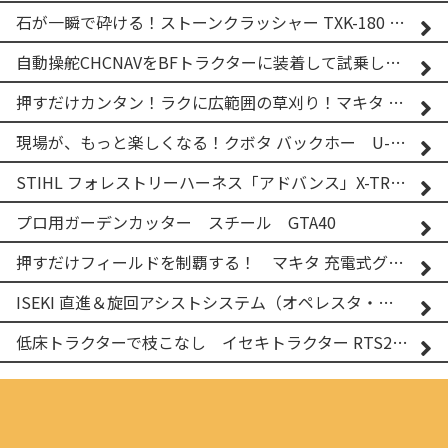
石が一瞬で砕ける！ストーンクラッシャー TXK-180 実演
自動操舵CHCNAVをBFトラクターに装着して試乗してみた！！ CHCNAV NX610
押すだけカンタン！ラクに広範囲の草刈り！マキタ バッテリー式草刈り機 MUG001G 2
現場が、もっと楽しくなる！クボタ バックホー U-25-3A
STIHL フォレストリーハーネス「アドバンス」X-TREEm
プロ用ガーデンカッター スチール GTA40
押すだけフィールドを制覇する！ マキタ 充電式グランドトリマー MUG001G
ISEKI 直進＆旋回アシストシステム（オペレスタ・ターン）搭載 イセキ 乗用田植機 PRJ8D-ZJL
低床トラクターで枝こなし イセキトラクター RTS205NS & フレールモア FNC1202F