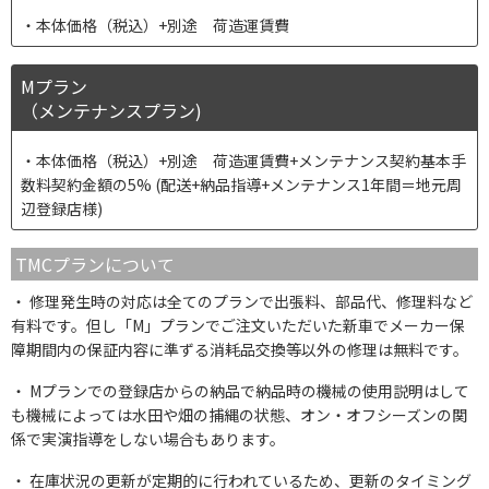
本体価格（税込）+別途 荷造運賃費
Mプラン
（メンテナンスプラン)
本体価格（税込）+別途 荷造運賃費+メンテナンス契約基本手
数料契約金額の5% (配送+納品指導+メンテナンス1年間＝地元周
辺登録店様)
TMCプランについて
修理発生時の対応は全てのプランで出張料、部品代、修理料など
有料です。但し「M」プランでご注文いただいた新車でメーカー保
障期間内の保証内容に準ずる消耗品交換等以外の修理は無料です。
Mプランでの登録店からの納品で納品時の機械の使用説明はして
も機械によっては水田や畑の捕縄の状態、オン・オフシーズンの関
係で実演指導をしない場合もあります。
在庫状況の更新が定期的に行われているため、更新のタイミング