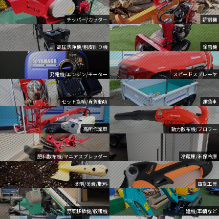
チッパー/カッター
薪割機
高圧洗浄機/粗皮削り機
除雪機
発電機/エンジン/モーター
スピードスプレーヤ
セット動噴/背負動噴
運搬車
高所作業車
動力散布機/ブロワー
肥料散布機/マニアスプレッダー
冷蔵庫/米保冷庫
薬剤/薬液/肥料
電動工具
野菜移植機/収穫機
建機/車輌など