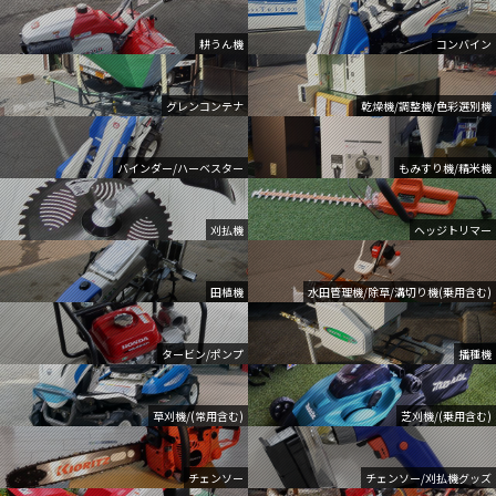
耕うん機
コンバイン
グレンコンテナ
乾燥機/調整機/色彩選別機
バインダー/ハーベスター
もみすり機/精米機
刈払機
ヘッジトリマー
田植機
水田管理機/除草/溝切り機(乗用含む)
タービン/ポンプ
播種機
草刈機/(常用含む)
芝刈機/(乗用含む)
チェンソー
チェンソー/刈払機グッズ