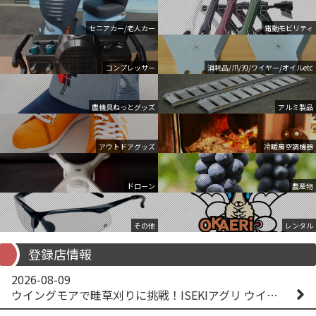
セニアカー/老人カー
電動モビリティ
コンプレッサー
消耗品/爪/刃/ワイヤー/オイルetc
農機具ねっとグッズ
アルミ製品
アウトドアグッズ
冷暖房空調機器
ドローン
農産物
その他
レンタル
登録店情報
2026-08-09
ウイングモアで畦草刈りに挑戦！ISEKIアグリ ウイングモア WM746AF