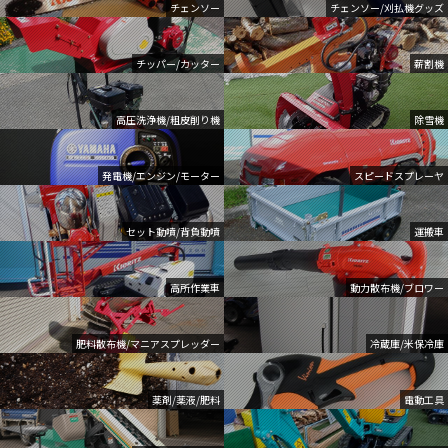
チェンソー
チェンソー/刈払機グッズ
チッパー/カッター
薪割機
高圧洗浄機/粗皮削り機
除雪機
発電機/エンジン/モーター
スピードスプレーヤ
セット動噴/背負動噴
運搬車
高所作業車
動力散布機/ブロワー
肥料散布機/マニアスプレッダー
冷蔵庫/米保冷庫
薬剤/薬液/肥料
電動工具