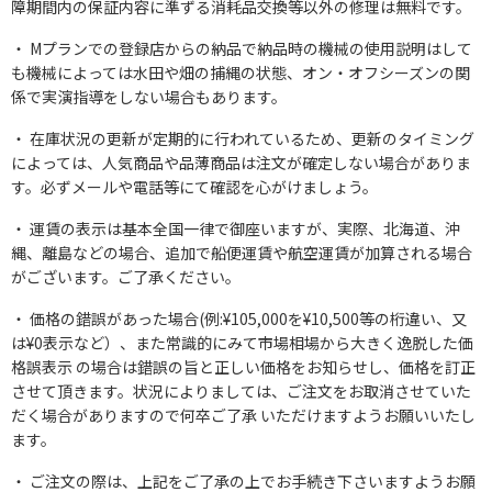
障期間内の保証内容に準ずる消耗品交換等以外の修理は無料です。
Mプランでの登録店からの納品で納品時の機械の使用説明はして
も機械によっては水田や畑の捕縄の状態、オン・オフシーズンの関
係で実演指導をしない場合もあります。
在庫状況の更新が定期的に行われているため、更新のタイミング
によっては、人気商品や品薄商品は注文が確定しない場合がありま
す。必ずメールや電話等にて確認を心がけましょう。
運賃の表示は基本全国一律で御座いますが、実際、北海道、沖
縄、離島などの場合、追加で船便運賃や航空運賃が加算される場合
がございます。ご了承ください。
価格の錯誤があった場合(例:¥105,000を¥10,500等の桁違い、又
は¥0表示など）、また常識的にみて市場相場から大きく逸脱した価
格誤表示 の場合は錯誤の旨と正しい価格をお知らせし、価格を訂正
させて頂きます。状況によりましては、ご注文をお取消させていた
だく場合がありますので何卒ご了承 いただけますようお願いいたし
ます。
ご注文の際は、上記をご了承の上でお手続き下さいますようお願