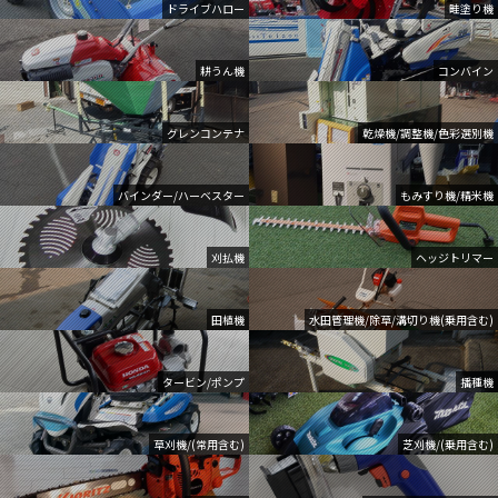
ドライブハロー
畦塗り機
耕うん機
コンバイン
グレンコンテナ
乾燥機/調整機/色彩選別機
バインダー/ハーベスター
もみすり機/精米機
刈払機
ヘッジトリマー
田植機
水田管理機/除草/溝切り機(乗用含む)
タービン/ポンプ
播種機
草刈機/(常用含む)
芝刈機/(乗用含む)