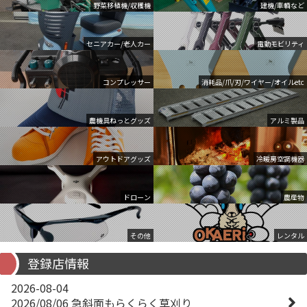
野菜移植機/収穫機
建機/車輌など
セニアカー/老人カー
電動モビリティ
コンプレッサー
消耗品/爪/刃/ワイヤー/オイルetc
農機具ねっとグッズ
アルミ製品
アウトドアグッズ
冷暖房空調機器
ドローン
農産物
その他
レンタル
登録店情報
2026-08-04
2026/08/06 急斜面もらくらく草刈り