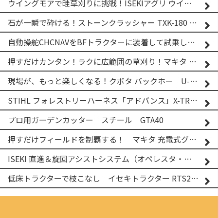
ウイングモアで畦草刈りに挑戦！ISEKIアグリ ウイングモア WM746AF
石が一瞬で砕ける！ストーンクラッシャー TXK-180 実演
自動操舵CHCNAVをBFトラクターに装着して試乗してみた！！ CHCNAV NX610
押すだけカンタン！ラクに広範囲の草刈り！マキタ バッテリー式草刈り機 MUG001G 2
現場が、もっと楽しくなる！クボタ バックホー U-25-3A
STIHL フォレストリーハーネス「アドバンス」X-TREEm
プロ用ガーデンカッター スチール GTA40
押すだけフィールドを制覇する！ マキタ 充電式グランドトリマー MUG001G
ISEKI 直進＆旋回アシストシステム（オペレスタ・ターン）搭載 イセキ 乗用田植機 PRJ8D-ZJL
低床トラクターで枝こなし イセキトラクター RTS205NS & フレールモア FNC1202F