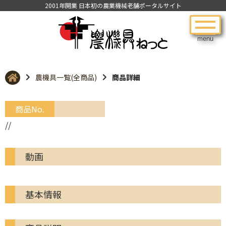
2001年開業 日本初の農業機械老舗ポータルサイト
menu
農機具一覧(全商品)
商品詳細
商品No.
//
動画
基本情報