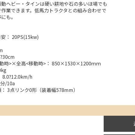
振動ヘビー・タインは硬い耕地や石の多いほ場でも
で作業できます。低馬力トラクタとの組み合わせで
等にも。
 20PS(15kw)
m
?30cm
時>×全高<移動時>： 850×1530×1200ｍｍ
kg
0?12.0km/h
分/10a
： 3点リンク0形（装着幅578mm）