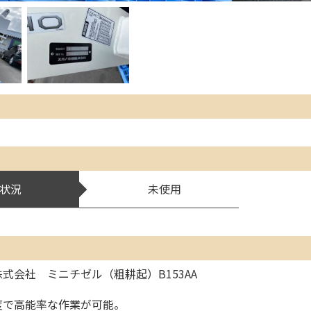
状況
未使用
式会社 ミニチゼル（粗耕起）B153AA
度で高能率な作業が可能。