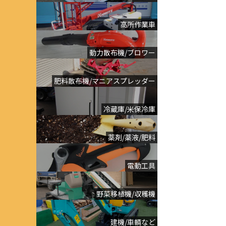
高所作業車
動力散布機/ブロワー
肥料散布機/マニアスプレッダー
冷蔵庫/米保冷庫
薬剤/薬液/肥料
電動工具
野菜移植機/収穫機
建機/車輌など