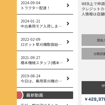
2024-09-04
WEB上で申請
トラクター配達！
クレジットカ
人情報は店舗
2024-01-21
中古乗用モア入荷しました！
2022-02-09
頭金
ロボット草刈機取扱始めました！
分割回
2021-09-27
橋本機械スタッフ(橋本機械(株))
2019-08-24
今日は、乗用草刈機の納品でした！ 流行りの、4WD！ #イセキアグリ #オーレック #四駆 #増税間近
分
最新動画
￥428,97