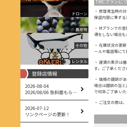
TMCプランに
修理発生時の対
ドローン
保証内容に準ずる
Mプランでの登
農産物
導をしない場合も
在庫状況の更新
その他
ールや電話等にて
レンタル
運賃の表示は基
す。ご了承くださ
登録店情報
価格の錯誤があっ
2026-08-04
場合は錯誤の旨と
2026/08/06 急斜面もらくらく草刈り
で何卒ご了承 い
ご注文の際は、
2026-07-12
リンクページの更新！