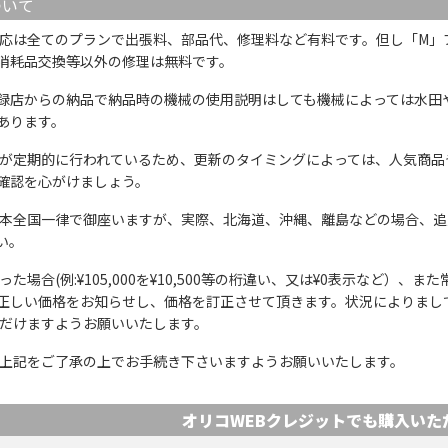
ついて
応は全てのプランで出張料、部品代、修理料など有料です。但し「M」
消耗品交換等以外の修理は無料です。
録店からの納品で納品時の機械の使用説明はしても機械によっては水田
あります。
が定期的に行われているため、更新のタイミングによっては、人気商品
確認を心がけましょう。
本全国一律で御座いますが、実際、北海道、沖縄、離島などの場合、追
い。
た場合(例:¥105,000を¥10,500等の桁違い、又は¥0表示など）
正しい価格をお知らせし、価格を訂正させて頂きます。状況によりまし
ただけますようお願いいたします。
上記をご了承の上でお手続き下さいますようお願いいたします。
オリコWEBクレジットでも
購入いた