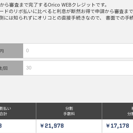
から審査まで完了するOrico WEBクレジットです。
ードのリボ払いに比べると利息が断然お得で申請から審査まで
側には知られずにオリコとの直接手続きなので、 書面での手
/円
数/回
割払い
分割
合計
手数料
分
8
￥21,978
￥17,178