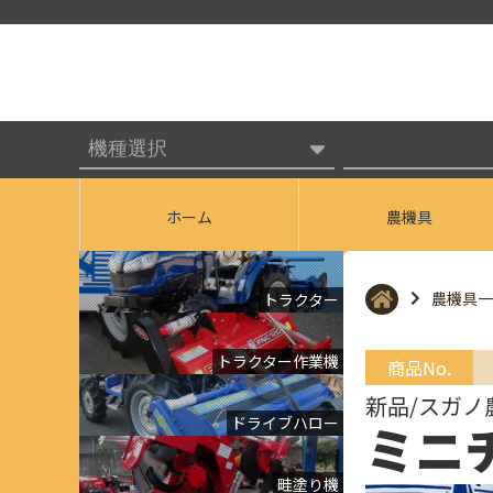
ホーム
農機具
農機具一
トラクター
トラクター作業機
商品No.
新品/スガノ
ドライブハロー
ミニチ
畦塗り機