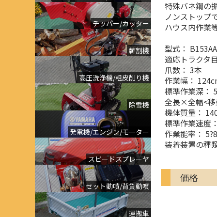
特殊バネ鋼の
ノンストップ
チッパー/カッター
ハウス内作業
型式： B153AA
薪割機
適応トラクタ目安：
爪数： 3本
高圧洗浄機/粗皮削り機
作業幅： 124c
標準作業深： 5
全長×全幅<移動
除雪機
機体質量： 140
標準作業速度： 8.
発電機/エンジン/モーター
作業能率： 5?8
装着装置の種類
スピードスプレーヤ
価格
セット動噴/背負動噴
運搬車