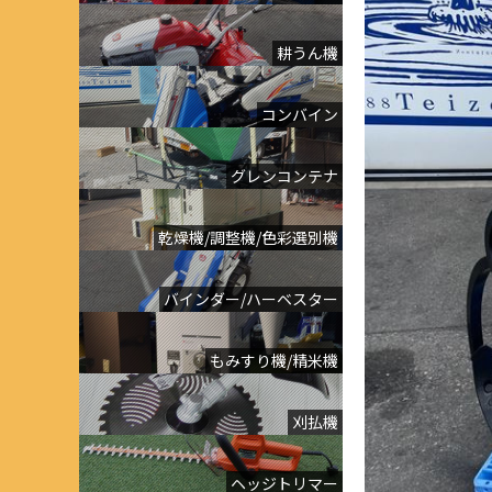
耕うん機
コンバイン
グレンコンテナ
乾燥機/調整機/色彩選別機
バインダー/ハーベスター
もみすり機/精米機
刈払機
ヘッジトリマー