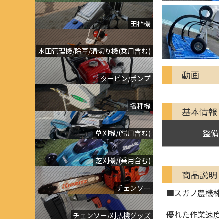
田植機
水田管理機/除草/溝切り機(乗用含む)
動画
タービン/ポンプ
播種機
基本情報
整備
草刈機/(常用含む)
芝刈機/(乗用含む)
商品説明
チェンソー
■スガノ農機株
優れた作業速
チェンソー/刈払機グッズ