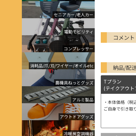
セニアカー/老人カー
電動モビリティ
コメント
コンプレッサー
消耗品/爪/刃/ワイヤー/オイルetc
納品/配
Tプラン
農機具ねっとグッズ
(テイクアウト
アルミ製品
本体価格（税
ご自身で引き取
アウトドアグッズ
冷暖房空調機器