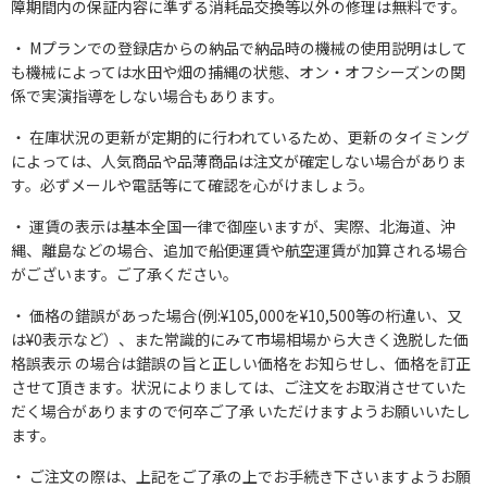
障期間内の保証内容に準ずる消耗品交換等以外の修理は無料です。
Mプランでの登録店からの納品で納品時の機械の使用説明はして
も機械によっては水田や畑の捕縄の状態、オン・オフシーズンの関
係で実演指導をしない場合もあります。
在庫状況の更新が定期的に行われているため、更新のタイミング
によっては、人気商品や品薄商品は注文が確定しない場合がありま
す。必ずメールや電話等にて確認を心がけましょう。
運賃の表示は基本全国一律で御座いますが、実際、北海道、沖
縄、離島などの場合、追加で船便運賃や航空運賃が加算される場合
がございます。ご了承ください。
価格の錯誤があった場合(例:¥105,000を¥10,500等の桁違い、又
は¥0表示など）、また常識的にみて市場相場から大きく逸脱した価
格誤表示 の場合は錯誤の旨と正しい価格をお知らせし、価格を訂正
させて頂きます。状況によりましては、ご注文をお取消させていた
だく場合がありますので何卒ご了承 いただけますようお願いいたし
ます。
ご注文の際は、上記をご了承の上でお手続き下さいますようお願