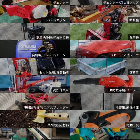
チェンソー
チェンソー/刈払機グッズ
チッパー/カッター
薪割機
高圧洗浄機/粗皮削り機
除雪機
発電機/エンジン/モーター
スピードスプレーヤ
セット動噴/背負動噴
運搬車
高所作業車
動力散布機/ブロワー
肥料散布機/マニアスプレッダー
冷蔵庫/米保冷庫
薬剤/薬液/肥料
電動工具