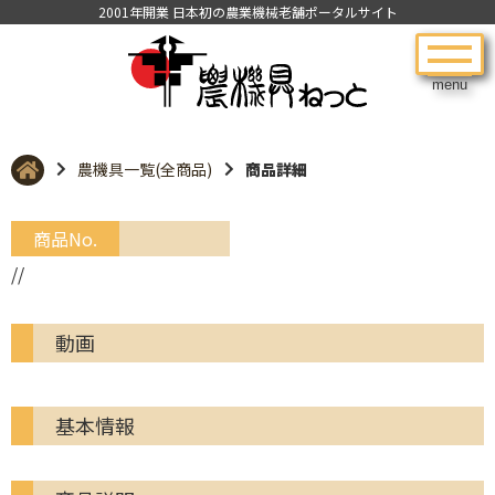
2001年開業 日本初の農業機械老舗ポータルサイト
menu
農機具一覧(全商品)
商品詳細
商品No.
//
動画
基本情報