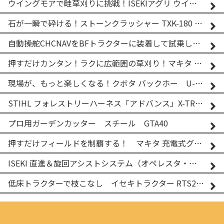
ウイングモアで畦草刈りに挑戦！ISEKIアグリ ウイングモア WM746AF
石が一瞬で砕ける！ストーンクラッシャー TXK-180 実演
自動操舵CHCNAVをBFトラクターに装着して試乗してみた！！ CHCNAV NX610
押すだけカンタン！ラクに広範囲の草刈り！マキタ バッテリー式草刈り機 MUG001G 2
現場が、もっと楽しくなる！クボタ バックホー U-25-3A
STIHL フォレストリーハーネス「アドバンス」X-TREEm
プロ用ガーデンカッター スチール GTA40
押すだけフィールドを制覇する！ マキタ 充電式グランドトリマー MUG001G
ISEKI 直進＆旋回アシストシステム（オペレスタ・ターン）搭載 イセキ 乗用田植機 PRJ8D-ZJL
低床トラクターで枝こなし イセキトラクター RTS205NS & フレールモア FNC1202F