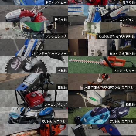
ドライブハロー
畦塗り機
耕うん機
コンバイン
グレンコンテナ
乾燥機/調整機/色彩選別機
バインダー/ハーベスター
もみすり機/精米機
刈払機
ヘッジトリマー
田植機
水田管理機/除草/溝切り機(乗用含む)
タービン/ポンプ
播種機
草刈機/(常用含む)
芝刈機/(乗用含む)