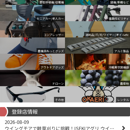
野菜移植機/収穫機
建機/車輌など
セニアカー/老人カー
電動モビリティ
コンプレッサー
消耗品/爪/刃/ワイヤー/オイルetc
農機具ねっとグッズ
アルミ製品
アウトドアグッズ
冷暖房空調機器
ドローン
農産物
その他
レンタル
登録店情報
2026-08-09
ウイングモアで畦草刈りに挑戦！ISEKIアグリ ウイングモア WM746AF