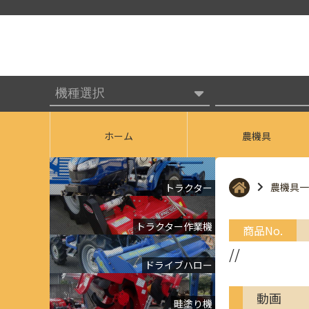
ホーム
農機具
農機具一
トラクター
トラクター作業機
商品No.
//
ドライブハロー
動画
畦塗り機