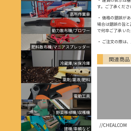
す。ご了承くださ
高所作業車
価格の錯誤があっ
場合は錯誤の旨と
動力散布機/ブロワー
で何卒ご了承 い
ご注文の際は、
肥料散布機/マニアスプレッダー
関連商品
冷蔵庫/米保冷庫
薬剤/薬液/肥料
電動工具
野菜移植機/収穫機
//CHEALCOM
建機/車輌など