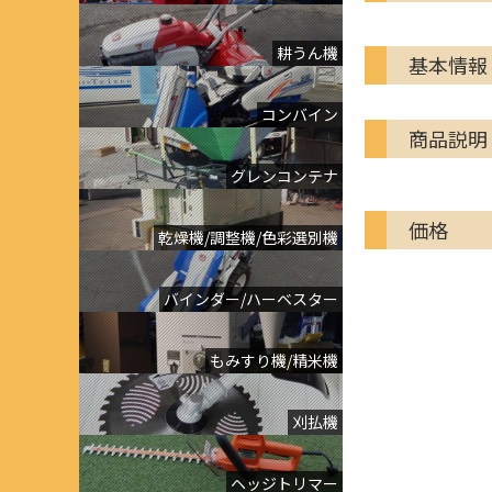
耕うん機
基本情報
コンバイン
商品説明
グレンコンテナ
価格
乾燥機/調整機/色彩選別機
バインダー/ハーベスター
もみすり機/精米機
刈払機
ヘッジトリマー