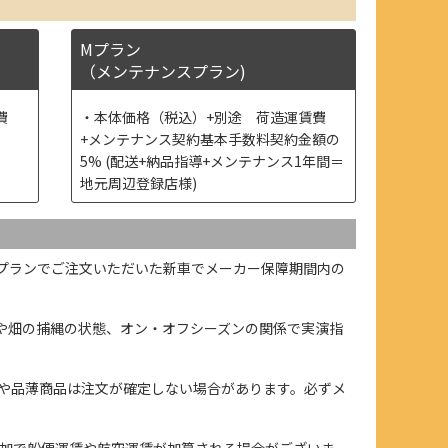
Mプラン
（メンテナンスプラン)
費
本体価格（税込）+別途 荷造運賃費
+メンテナンス契約基本手数料契約金額の
5% (配送+納品指導+メンテナンス1年間＝
地元周辺登録店様)
プランでご注文いただいた新車でメーカー保障期間内の
や畑の捕縄の状態、オン・オフシーズンの関係で実演指
や品薄商品は注文が確定しない場合があります。必ずメ
加で船便運賃や航空運賃が加算される場合がございま