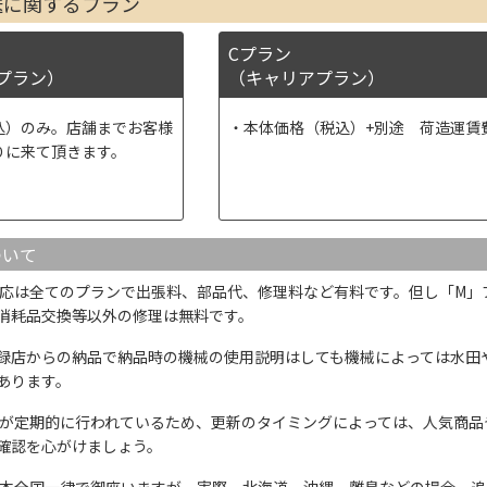
送に関するプラン
Cプラン
プラン）
（キャリアプラン）
込）のみ。店舗までお客様
本体価格（税込）+別途 荷造運賃
りに来て頂きます。
ついて
応は全てのプランで出張料、部品代、修理料など有料です。但し「M」
消耗品交換等以外の修理は無料です。
録店からの納品で納品時の機械の使用説明はしても機械によっては水田
あります。
が定期的に行われているため、更新のタイミングによっては、人気商品
確認を心がけましょう。
本全国一律で御座いますが、実際、北海道、沖縄、離島などの場合、追