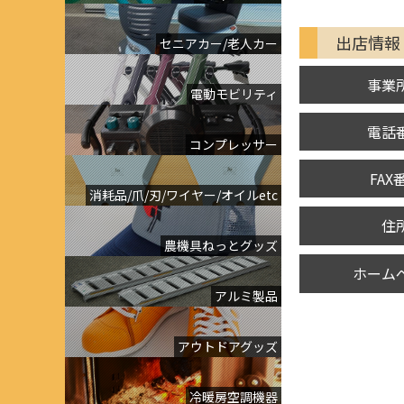
出店情報
セニアカー/老人カー
事業
電動モビリティ
電話
コンプレッサー
FAX
消耗品/爪/刃/ワイヤー/オイルetc
住
農機具ねっとグッズ
ホーム
アルミ製品
アウトドアグッズ
冷暖房空調機器