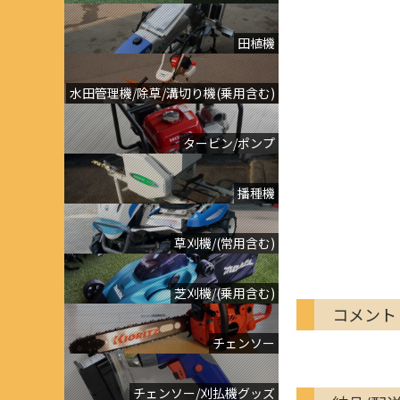
田植機
水田管理機/除草/溝切り機(乗用含む)
タービン/ポンプ
播種機
草刈機/(常用含む)
芝刈機/(乗用含む)
コメント
チェンソー
チェンソー/刈払機グッズ