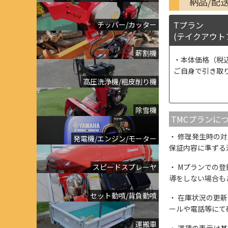
納品/配
Tプラン
チッパー/カッター
(テイクアウト
薪割機
本体価格（税
ご自身で引き取
高圧洗浄機/粗皮削り機
除雪機
TMCプランに
修理発生時の対
発電機/エンジン/モーター
保証内容に準ずる
スピードスプレーヤ
Mプランでの登
導をしない場合も
セット動噴/背負動噴
在庫状況の更新
ールや電話等にて
運搬車
運賃の表示は基