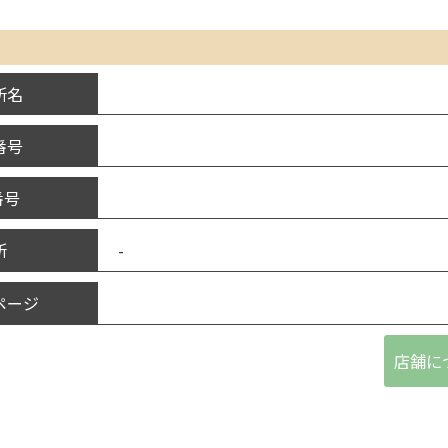
所名
番号
番号
-
所
ページ
店舗に