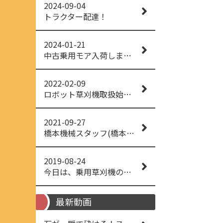
2024-09-04
トラクター配達！
2024-01-21
中古乗用モア入荷しました！
2022-02-09
ロボット草刈機取扱始めました！
2021-09-27
橋本機械スタッフ(橋本機械(株))
2019-08-24
今日は、乗用草刈機の納品でした！ 流行りの、4WD！ #イセキアグリ #オーレック #四駆 #増税間近
最新動画