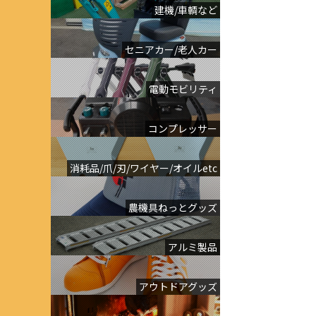
建機/車輌など
セニアカー/老人カー
電動モビリティ
コンプレッサー
消耗品/爪/刃/ワイヤー/オイルetc
農機具ねっとグッズ
アルミ製品
アウトドアグッズ