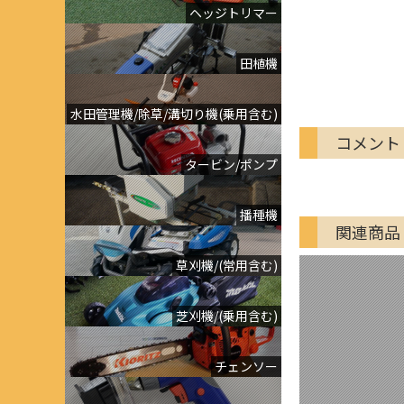
ヘッジトリマー
田植機
水田管理機/除草/溝切り機(乗用含む)
コメント
タービン/ポンプ
播種機
関連商品
草刈機/(常用含む)
芝刈機/(乗用含む)
チェンソー