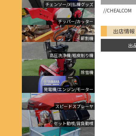
チェンソー/刈払機グッズ
//CHEALCOM
チッパー/カッター
出店情報
薪割機
出
高圧洗浄機/粗皮削り機
除雪機
発電機/エンジン/モーター
スピードスプレーヤ
セット動噴/背負動噴