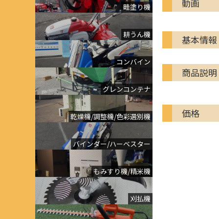
動画
畦塗り機
耕うん機
基本情報
コンバイン
商品説明
グレンコンテナ
価格
乾燥機/調整機/色彩選別機
バインダー/ハーベスター
もみすり機/精米機
刈払機