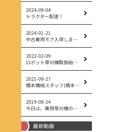
2024-09-04
トラクター配達！
2024-01-21
中古乗用モア入荷しました！
2022-02-09
ロボット草刈機取扱始めました！
2021-09-27
橋本機械スタッフ(橋本機械(株))
2019-08-24
今日は、乗用草刈機の納品でした！ 流行りの、4WD！ #イセキアグリ #オーレック #四駆 #増税間近
最新動画