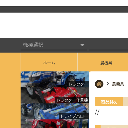
ホーム
農機具
農機具一
トラクター
トラクター作業機
商品No.
//
ドライブハロー