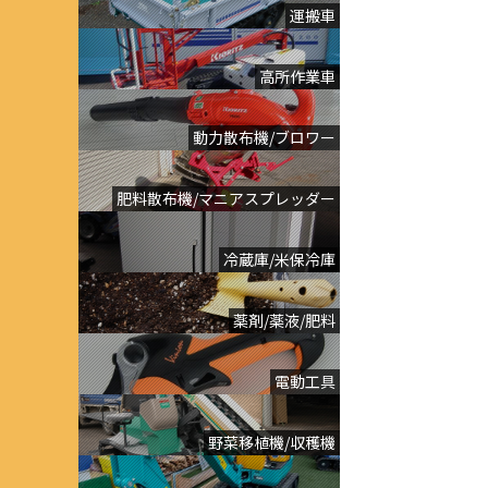
運搬車
高所作業車
動力散布機/ブロワー
肥料散布機/マニアスプレッダー
冷蔵庫/米保冷庫
薬剤/薬液/肥料
電動工具
野菜移植機/収穫機