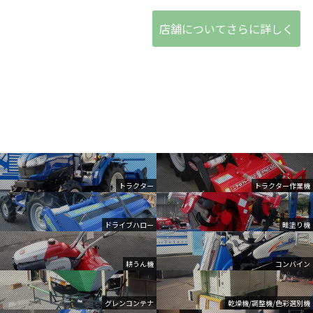
店舗についてさらに詳しく
トラクター
トラクター作業機
ドライブハロー
畦塗り機
耕うん機
コンバイン
グレンコンテナ
乾燥機/調整機/色彩選別機