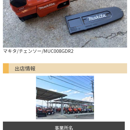
やまびこ（共立）/チェンソー/CS270W-30HP
出店情報
事業所名