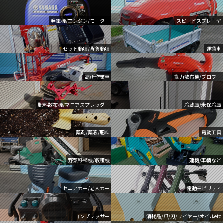
発電機/エンジン/モーター
スピードスプレーヤ
セット動噴/背負動噴
運搬車
高所作業車
動力散布機/ブロワー
肥料散布機/マニアスプレッダー
冷蔵庫/米保冷庫
薬剤/薬液/肥料
電動工具
野菜移植機/収穫機
建機/車輌など
セニアカー/老人カー
電動モビリティ
コンプレッサー
消耗品/爪/刃/ワイヤー/オイルetc