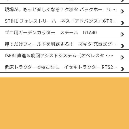
現場が、もっと楽しくなる！クボタ バックホー U-25-3A
STIHL フォレストリーハーネス「アドバンス」X-TREEm
プロ用ガーデンカッター スチール GTA40
押すだけフィールドを制覇する！ マキタ 充電式グランドトリマー MUG001G
ISEKI 直進＆旋回アシストシステム（オペレスタ・ターン）搭載 イセキ 乗用田植機 PRJ8D-ZJL
低床トラクターで枝こなし イセキトラクター RTS205NS & フレールモア FNC1202F