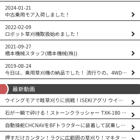
2024-01-21
中古乗用モア入荷しました！
2022-02-09
ロボット草刈機取扱始めました！
2021-09-27
橋本機械スタッフ(橋本機械(株))
2019-08-24
今日は、乗用草刈機の納品でした！ 流行りの、4WD！ #イセキアグリ #オーレック #四駆 #増税間近
最新動画
ウイングモアで畦草刈りに挑戦！ISEKIアグリ ウイングモア WM746AF
石が一瞬で砕ける！ストーンクラッシャー TXK-180 実演
自動操舵CHCNAVをBFトラクターに装着して試乗してみた！！ CHCNAV NX610
押すだけカンタン！ラクに広範囲の草刈り！マキタ バッテリー式草刈り機 MUG001G 2