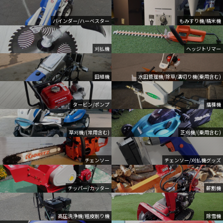
バインダー/ハーベスター
もみすり機/精米機
刈払機
ヘッジトリマー
田植機
水田管理機/除草/溝切り機(乗用含む)
タービン/ポンプ
播種機
草刈機/(常用含む)
芝刈機/(乗用含む)
チェンソー
チェンソー/刈払機グッズ
チッパー/カッター
薪割機
高圧洗浄機/粗皮削り機
除雪機