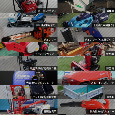
タービン/ポンプ
播種機
草刈機/(常用含む)
芝刈機/(乗用含む)
チェンソー
チェンソー/刈払機グッズ
チッパー/カッター
薪割機
高圧洗浄機/粗皮削り機
除雪機
発電機/エンジン/モーター
スピードスプレーヤ
セット動噴/背負動噴
運搬車
高所作業車
動力散布機/ブロワー