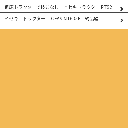
低床トラクターで枝こなし イセキトラクター RTS205NS & フレールモア FNC1202F
イセキ トラクター GEAS NT605E 納品編