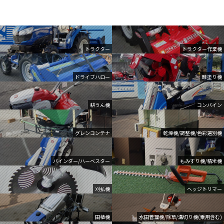
トラクター
トラクター作業機
ドライブハロー
畦塗り機
耕うん機
コンバイン
グレンコンテナ
乾燥機/調整機/色彩選別機
バインダー/ハーベスター
もみすり機/精米機
刈払機
ヘッジトリマー
田植機
水田管理機/除草/溝切り機(乗用含む)