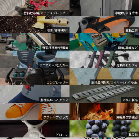
肥料散布機/マニアスプレッダー
冷蔵庫/米保冷庫
薬剤/薬液/肥料
電動工具
野菜移植機/収穫機
建機/車輌など
セニアカー/老人カー
電動モビリティ
コンプレッサー
消耗品/爪/刃/ワイヤー/オイルetc
農機具ねっとグッズ
アルミ製品
アウトドアグッズ
冷暖房空調機器
ドローン
農産物