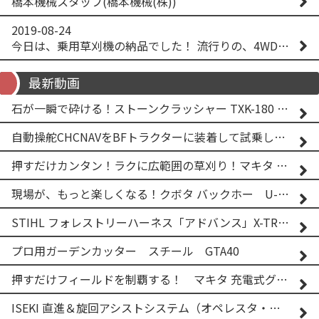
橋本機械スタッフ(橋本機械(株))
2019-08-24
今日は、乗用草刈機の納品でした！ 流行りの、4WD！ #イセキアグリ #オーレック #四駆 #増税間近
最新動画
石が一瞬で砕ける！ストーンクラッシャー TXK-180 実演
自動操舵CHCNAVをBFトラクターに装着して試乗してみた！！ CHCNAV NX610
押すだけカンタン！ラクに広範囲の草刈り！マキタ バッテリー式草刈り機 MUG001G 2
現場が、もっと楽しくなる！クボタ バックホー U-25-3A
STIHL フォレストリーハーネス「アドバンス」X-TREEm
プロ用ガーデンカッター スチール GTA40
押すだけフィールドを制覇する！ マキタ 充電式グランドトリマー MUG001G
ISEKI 直進＆旋回アシストシステム（オペレスタ・ターン）搭載 イセキ 乗用田植機 PRJ8D-ZJL