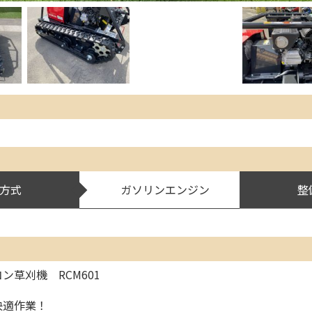
方式
ガソリンエンジン
整
ン草刈機 RCM601
快適作業！