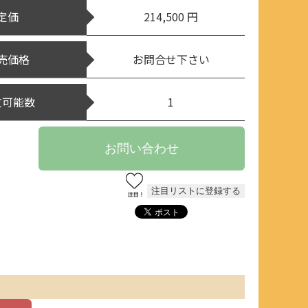
定価
214,500 円
売価格
お問合せ下さい
文可能数
1