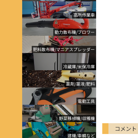
高所作業車
動力散布機/ブロワー
肥料散布機/マニアスプレッダー
冷蔵庫/米保冷庫
薬剤/薬液/肥料
電動工具
野菜移植機/収穫機
コメント
建機/車輌など