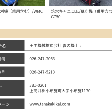
/草刈機（乗用含む）/WMC
筑水キャニコム/草刈機（乗用含む
G750
田中機械株式会社 青の機士団
所名
026-247-2063
番号
026-247-5213
番号
381-0201
所
上高井郡小布施町大字小布施1170
www.tanakakikai.com
ページ