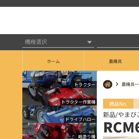
ホーム
農機具
農機具一
トラクター
トラクター作業機
商品No.
新品/やまび
ドライブハロー
RCM
畦塗り機