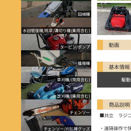
田植機
水田管理機/除草/溝切り機(乗用含む)
動画
タービン/ポンプ
播種機
基本情報
駆動
草刈機/(常用含む)
芝刈機/(乗用含む)
商品説明
チェンソー
■共立 ラジコ
・遠隔操作で
チェンソー/刈払機グッズ