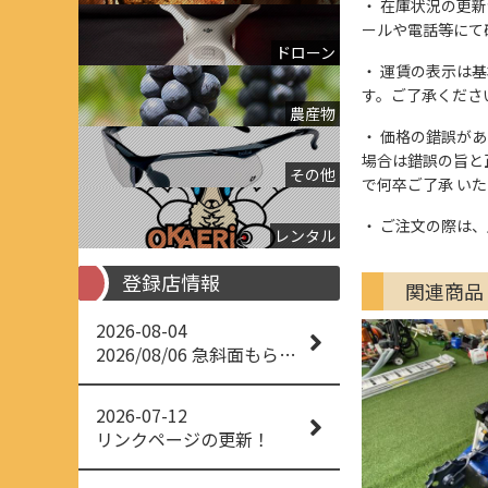
在庫状況の更新
ールや電話等にて
ドローン
運賃の表示は基
す。ご了承くださ
農産物
価格の錯誤があっ
場合は錯誤の旨と
その他
で何卒ご了承 い
ご注文の際は、
レンタル
登録店情報
関連商品
2026-08-04
2026/08/06 急斜面もらくらく草刈り
2026-07-12
リンクページの更新！