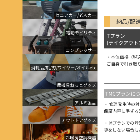
セニアカー/老人カー
納品/配
電動モビリティ
Tプラン
(テイクアウト
コンプレッサー
本体価格（税
ご自身で引き取
消耗品/爪/刃/ワイヤー/オイルetc
農機具ねっとグッズ
TMCプランに
アルミ製品
修理発生時の対
保証内容に準ずる
アウトドアグッズ
Mプランでの登
導をしない場合も
冷暖房空調機器