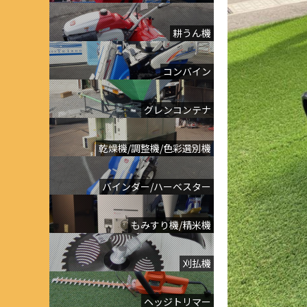
耕うん機
コンバイン
グレンコンテナ
乾燥機/調整機/色彩選別機
バインダー/ハーベスター
もみすり機/精米機
刈払機
ヘッジトリマー