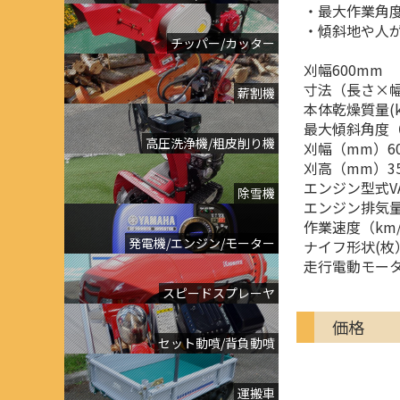
・最大作業角度
・傾斜地や人
チッパー/カッター
刈幅600mm
寸法（長さ×幅×
薪割機
本体乾燥質量(kg
最大傾斜角度（
高圧洗浄機/粗皮削り機
刈幅（mm）60
刈高（mm）35
エンジン型式VA
除雪機
エンジン排気量(c
作業速度（km/
発電機/エンジン/モーター
ナイフ形状(枚
走行電動モー
スピードスプレーヤ
価格
セット動噴/背負動噴
運搬車