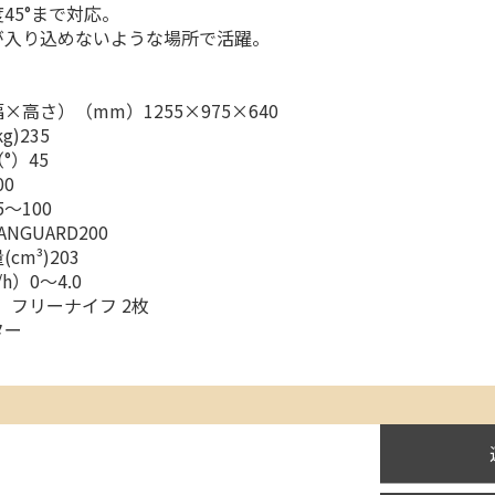
45°まで対応。
が入り込めないような場所で活躍。
高さ）（mm）1255×975×640
)235
°）45
0
～100
NGUARD200
m³)203
h）0～4.0
）フリーナイフ 2枚
ター