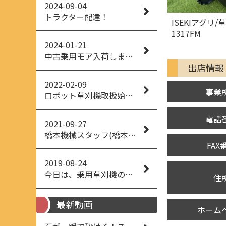
2024-09-04
トラクター配達！
ISEKIアグリ
1317FM
2024-01-21
中古乗用モア入荷しました！
出店情報
2022-02-09
事業
ロボット草刈機取扱始めました！
電話
2021-09-27
橋本機械スタッフ(橋本機械(株))
FAX
2019-08-24
今日は、乗用草刈機の納品でした！ 流行りの、4WD！ #イセキアグリ #オーレック #四駆 #増税間近
住
最新動画
ホーム