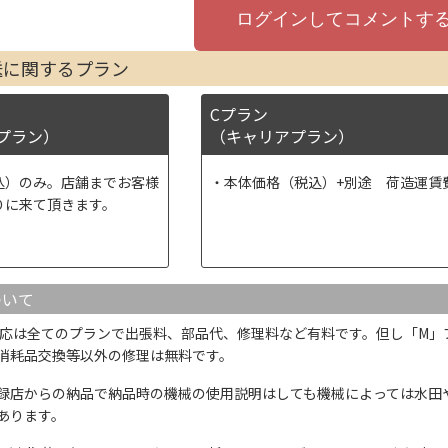
送に関するプラン
Cプラン
プラン）
（キャリアプラン）
込）のみ。店舗までお客様
本体価格（税込）+別途 荷造運賃
りに来て頂きます。
ついて
応は全てのプランで出張料、部品代、修理料など有料です。但し「M」
消耗品交換等以外の修理は無料です。
録店からの納品で納品時の機械の使用説明はしても機械によっては水田
あります。