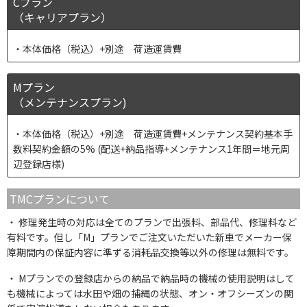
Cプラン
（キャリアプラン）
本体価格（税込）+別途 荷造運賃費
Mプラン
（メンテナンスプラン)
本体価格（税込）+別途 荷造運賃費+メンテナンス契約基本手
数料契約金額の5% (配送+納品指導+メンテナンス1年間＝地元周
辺登録店様)
TMCプランについて
修理発生時の対応は全てのプランで出張料、部品代、修理料など
有料です。但し「M」プランでご注文いただいた新車でメーカー保
障期間内の保証内容に準ずる消耗品交換等以外の修理は無料です。
Mプランでの登録店からの納品で納品時の機械の使用説明はして
も機械によっては水田や畑の捕縄の状態、オン・オフシーズンの関