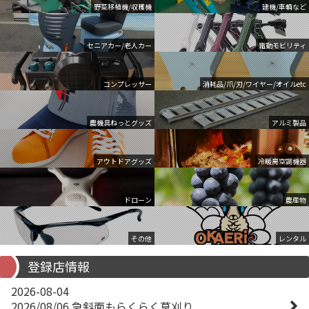
野菜移植機/収穫機
建機/車輌など
セニアカー/老人カー
電動モビリティ
コンプレッサー
消耗品/爪/刃/ワイヤー/オイルetc
農機具ねっとグッズ
アルミ製品
アウトドアグッズ
冷暖房空調機器
ドローン
農産物
その他
レンタル
登録店情報
2026-08-04
2026/08/06 急斜面もらくらく草刈り