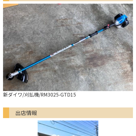
やまびこ（共立）/刈払機/SRE2327UGT
出店情報