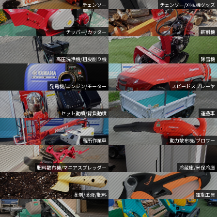
チェンソー
チェンソー/刈払機グッズ
チッパー/カッター
薪割機
高圧洗浄機/粗皮削り機
除雪機
発電機/エンジン/モーター
スピードスプレーヤ
セット動噴/背負動噴
運搬車
高所作業車
動力散布機/ブロワー
肥料散布機/マニアスプレッダー
冷蔵庫/米保冷庫
薬剤/薬液/肥料
電動工具