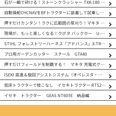
石が一瞬で砕ける！ストーンクラッシャー TXK-180 実演
自動操舵CHCNAVをBFトラクターに装着して試乗してみた！！ CHCNAV NX610
押すだけカンタン！ラクに広範囲の草刈り！マキタ バッテリー式草刈り機 MUG001G 2
現場が、もっと楽しくなる！クボタ バックホー U-25-3A
STIHL フォレストリーハーネス「アドバンス」X-TREEm
プロ用ガーデンカッター スチール GTA40
押すだけフィールドを制覇する！ マキタ 充電式グランドトリマー MUG001G
ISEKI 直進＆旋回アシストシステム（オペレスタ・ターン）搭載 イセキ 乗用田植機 PRJ8D-ZJL
低床トラクターで枝こなし イセキトラクター RTS205NS & フレールモア FNC1202F
イセキ トラクター GEAS NT605E 納品編