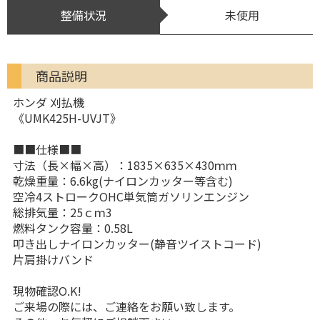
整備状況
未使用
商品説明
ホンダ 刈払機
《UMK425H-UVJT》
■■仕様■■
寸法（長×幅×高）：1835×635×430ｍｍ
乾燥重量：6.6kg(ナイロンカッター等含む)
空冷4ストロークOHC単気筒ガソリンエンジン
総排気量：25ｃｍ3
燃料タンク容量：0.58L
叩き出しナイロンカッター(静音ツイストコード)
片肩掛けバンド
現物確認O.K!
ご来場の際には、ご連絡をお願い致します。