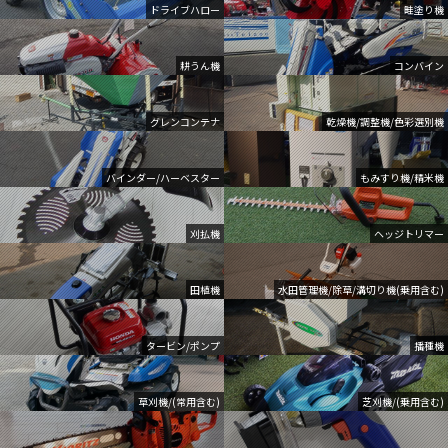
ドライブハロー
畦塗り機
耕うん機
コンバイン
グレンコンテナ
乾燥機/調整機/色彩選別機
バインダー/ハーベスター
もみすり機/精米機
刈払機
ヘッジトリマー
田植機
水田管理機/除草/溝切り機(乗用含む)
タービン/ポンプ
播種機
草刈機/(常用含む)
芝刈機/(乗用含む)