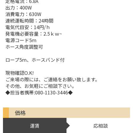
定格電流：6.8A
出力：400W
消費電力：630W
連続運転時間：24時間
電気代目安：14円/ｈ
発電機必要容量：2.5ｋｗ~
電源コード5ｍ
ホース角度調整可
ロープ5ｍ、ホースバンド付
現物確認O.K!
ご来場の際には、ご連絡をお願い致します。
その他、お気軽にご相談下さい。
◆担当者携帯:080-1130-3446◆
価格
運賃
応相談