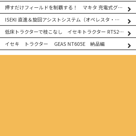
押すだけフィールドを制覇する！ マキタ 充電式グランドトリマー MUG001G
ISEKI 直進＆旋回アシストシステム（オペレスタ・ターン）搭載 イセキ 乗用田植機 PRJ8D-ZJL
低床トラクターで枝こなし イセキトラクター RTS205NS & フレールモア FNC1202F
イセキ トラクター GEAS NT605E 納品編