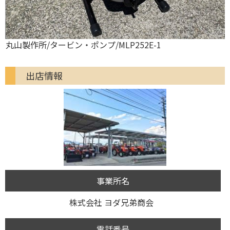
丸山製作所/タービン・ポンプ/MLP252E-1
出店情報
事業所名
株式会社 ヨダ兄弟商会
電話番号