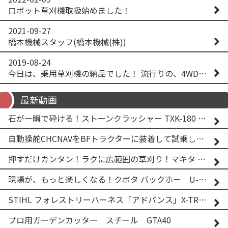
ロボット草刈機取扱始めました！
2021-09-27
橋本機械スタッフ(橋本機械(株))
2019-08-24
今日は、乗用草刈機の納品でした！ 流行りの、4WD！ #イセキアグリ #オーレック #四駆 #増税間近
最新動画
石が一瞬で砕ける！ストーンクラッシャー TXK-180 実演
自動操舵CHCNAVをBFトラクターに装着して試乗してみた！！ CHCNAV NX610
押すだけカンタン！ラクに広範囲の草刈り！マキタ バッテリー式草刈り機 MUG001G 2
現場が、もっと楽しくなる！クボタ バックホー U-25-3A
STIHL フォレストリーハーネス「アドバンス」X-TREEm
プロ用ガーデンカッター スチール GTA40