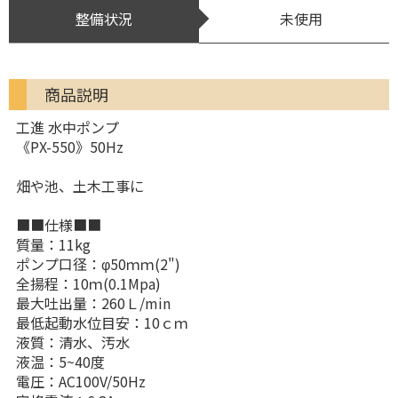
整備状況
未使用
商品説明
工進 水中ポンプ
《PX-550》50Hz
畑や池、土木工事に
■■仕様■■
質量：11kg
ポンプ口径：φ50ｍｍ(2")
全揚程：10ｍ(0.1Mpa)
最大吐出量：260Ｌ/min
最低起動水位目安：10ｃｍ
液質：清水、汚水
液温：5~40度
電圧：AC100V/50Hz