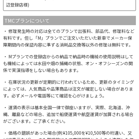
辺登録店様)
TMCプランについて
修理発生時の対応は全てのプランで出張料、部品代、修理料など
有料です。但し「M」プランでご注文いただいた新車でメーカー保
障期間内の保証内容に準ずる消耗品交換等以外の修理は無料です。
Mプランでの登録店からの納品で納品時の機械の使用説明はして
も機械によっては水田や畑の捕縄の状態、オン・オフシーズンの関
係で実演指導をしない場合もあります。
在庫状況の更新が定期的に行われているため、更新のタイミング
によっては、人気商品や品薄商品は注文が確定しない場合がありま
す。必ずメールや電話等にて確認を心がけましょう。
運賃の表示は基本全国一律で御座いますが、実際、北海道、沖
縄、離島などの場合、追加で船便運賃や航空運賃が加算される場合
がございます。ご了承ください。
価格の錯誤があった場合(例:¥105,000を¥10,500等の桁違い、又