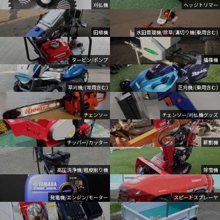
刈払機
ヘッジトリマー
田植機
水田管理機/除草/溝切り機(乗用含む)
タービン/ポンプ
播種機
草刈機/(常用含む)
芝刈機/(乗用含む)
チェンソー
チェンソー/刈払機グッズ
チッパー/カッター
薪割機
高圧洗浄機/粗皮削り機
除雪機
発電機/エンジン/モーター
スピードスプレーヤ