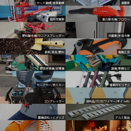
セット動噴/背負動噴
運搬車
高所作業車
動力散布機/ブロワー
肥料散布機/マニアスプレッダー
冷蔵庫/米保冷庫
薬剤/薬液/肥料
電動工具
野菜移植機/収穫機
建機/車輌など
セニアカー/老人カー
電動モビリティ
コンプレッサー
消耗品/爪/刃/ワイヤー/オイルetc
農機具ねっとグッズ
アルミ製品