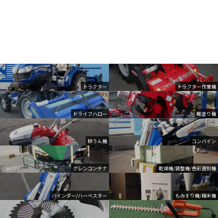
トラクター
トラクター作業機
ドライブハロー
畦塗り機
耕うん機
コンバイン
グレンコンテナ
乾燥機/調整機/色彩選別機
バインダー/ハーベスター
もみすり機/精米機