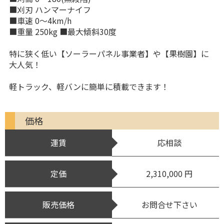
■刈刃 ハンマーナイフ
■車速 0～4km/h
■重量 250kg ■最大傾斜30度
特に狭く低い【ソーラーパネル事業者】や【果樹園】に
大人気！
軽トラック、軽バンに簡単に積載できます！
価格
運賃
応相談
定価
2,310,000 円
販売価格
お問合せ下さい