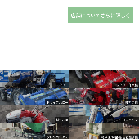
店舗についてさらに詳しく
トラクター
トラクター作業機
ドライブハロー
畦塗り機
耕うん機
コンバイン
グレンコンテナ
乾燥機/調整機/色彩選別機