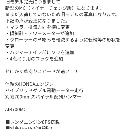
旧モデル完売につきまして
新型のMC（マイナーチェンジ版）になります。
※まだ入荷していないため旧モデルの写真になります。
下記の点が変更になりました。
・マフラー排気方向を横に変更
・傾斜計・アワーメーターが追加
・クローラーの草絡みを軽減するように転輪等の形状を
変更
・ハンマーナイフ部にソリを追加
・4点吊り用のフックを追加
とにかく草刈りスピードが速い！！
信頼のHONDAエンジン
ハイブリッドダブル電動モーター走行
刈幅700mmスパイラル配列ハンマー
AIR700MC
■ホンダエンジン8PS搭載
■刈高 0～180(無段階)