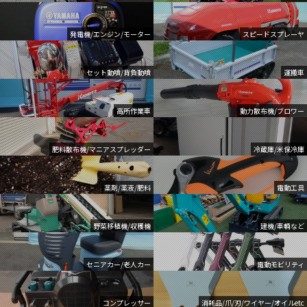
発電機/エンジン/モーター
スピードスプレーヤ
セット動噴/背負動噴
運搬車
高所作業車
動力散布機/ブロワー
肥料散布機/マニアスプレッダー
冷蔵庫/米保冷庫
薬剤/薬液/肥料
電動工具
野菜移植機/収穫機
建機/車輌など
セニアカー/老人カー
電動モビリティ
コンプレッサー
消耗品/爪/刃/ワイヤー/オイルetc