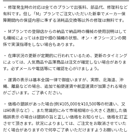
修理発生時の対応は全てのプランで出張料、部品代、修理料など
有料です。但し「M」プランでご注文いただいた新車でメーカー保
障期間内の保証内容に準ずる消耗品交換等以外の修理は無料です。
Mプランでの登録店からの納品で納品時の機械の使用説明はして
も機械によっては水田や畑の捕縄の状態、オン・オフシーズンの関
係で実演指導をしない場合もあります。
在庫状況の更新が定期的に行われているため、更新のタイミング
によっては、人気商品や品薄商品は注文が確定しない場合がありま
す。必ずメールや電話等にて確認を心がけましょう。
運賃の表示は基本全国一律で御座いますが、実際、北海道、沖
縄、離島などの場合、追加で船便運賃や航空運賃が加算される場合
がございます。ご了承ください。
価格の錯誤があった場合(例:¥105,000を¥10,500等の桁違い、又
は¥0表示など）、また常識的にみて市場相場から大きく逸脱した価
格誤表示 の場合は錯誤の旨と正しい価格をお知らせし、価格を訂正
させて頂きます。状況によりましては、ご注文をお取消させていた
だく場合がありますので何卒ご了承 いただけますようお願いいたし