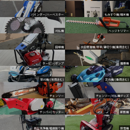
バインダー/ハーベスター
もみすり機/精米機
刈払機
ヘッジトリマー
田植機
水田管理機/除草/溝切り機(乗用含む)
タービン/ポンプ
播種機
草刈機/(常用含む)
芝刈機/(乗用含む)
チェンソー
チェンソー/刈払機グッズ
チッパー/カッター
薪割機
高圧洗浄機/粗皮削り機
除雪機