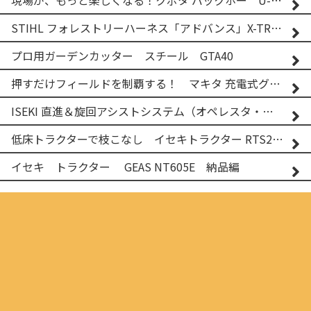
現場が、もっと楽しくなる！クボタ バックホー U-25-3A
STIHL フォレストリーハーネス「アドバンス」X-TREEm
プロ用ガーデンカッター スチール GTA40
押すだけフィールドを制覇する！ マキタ 充電式グランドトリマー MUG001G
ISEKI 直進＆旋回アシストシステム（オペレスタ・ターン）搭載 イセキ 乗用田植機 PRJ8D-ZJL
低床トラクターで枝こなし イセキトラクター RTS205NS & フレールモア FNC1202F
イセキ トラクター GEAS NT605E 納品編