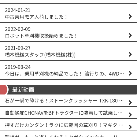
2024-01-21
中古乗用モア入荷しました！
2022-02-09
ロボット草刈機取扱始めました！
2021-09-27
橋本機械スタッフ(橋本機械(株))
2019-08-24
今日は、乗用草刈機の納品でした！ 流行りの、4WD！ #イセキアグリ #オーレック #四駆 #増税間近
最新動画
石が一瞬で砕ける！ストーンクラッシャー TXK-180 実演
自動操舵CHCNAVをBFトラクターに装着して試乗してみた！！ CHCNAV NX610
押すだけカンタン！ラクに広範囲の草刈り！マキタ バッテリー式草刈り機 MUG001G 2