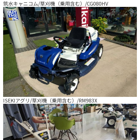
筑水キャニコム/草刈機（乗用含む）/CG080HV
ISEKIアグリ/草刈機（乗用含む）/RM983X