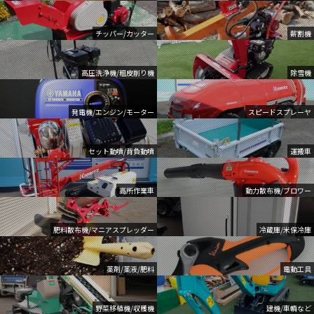
チッパー/カッター
薪割機
高圧洗浄機/粗皮削り機
除雪機
発電機/エンジン/モーター
スピードスプレーヤ
セット動噴/背負動噴
運搬車
高所作業車
動力散布機/ブロワー
肥料散布機/マニアスプレッダー
冷蔵庫/米保冷庫
薬剤/薬液/肥料
電動工具
野菜移植機/収穫機
建機/車輌など