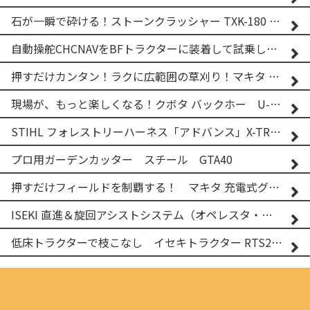
石が一瞬で砕ける！ストーンクラッシャー TXK-180 実演
自動操舵CHCNAVをBFトラクターに装着して試乗してみた！！ CHCNAV NX610
押すだけカンタン！ラクに広範囲の草刈り！マキタ バッテリー式草刈り機 MUG001G 2
現場が、もっと楽しくなる！クボタ バックホー U-25-3A
STIHL フォレストリーハーネス「アドバンス」X-TREEm
プロ用ガーデンカッター スチール GTA40
押すだけフィールドを制覇する！ マキタ 充電式グランドトリマー MUG001G
ISEKI 直進＆旋回アシストシステム（オペレスタ・ターン）搭載 イセキ 乗用田植機 PRJ8D-ZJL
低床トラクターで枝こなし イセキトラクター RTS205NS & フレールモア FNC1202F