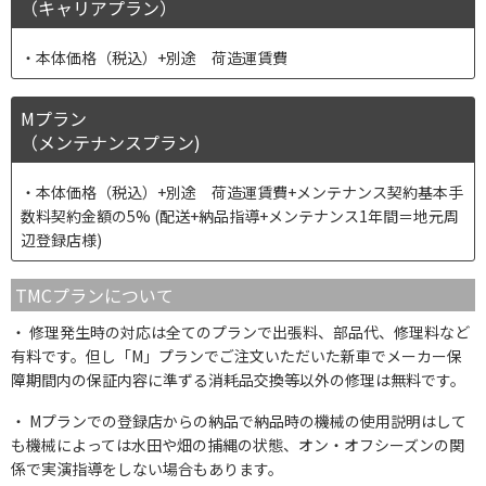
（キャリアプラン）
本体価格（税込）+別途 荷造運賃費
Mプラン
（メンテナンスプラン)
本体価格（税込）+別途 荷造運賃費+メンテナンス契約基本手
数料契約金額の5% (配送+納品指導+メンテナンス1年間＝地元周
辺登録店様)
TMCプランについて
修理発生時の対応は全てのプランで出張料、部品代、修理料など
有料です。但し「M」プランでご注文いただいた新車でメーカー保
障期間内の保証内容に準ずる消耗品交換等以外の修理は無料です。
Mプランでの登録店からの納品で納品時の機械の使用説明はして
も機械によっては水田や畑の捕縄の状態、オン・オフシーズンの関
係で実演指導をしない場合もあります。