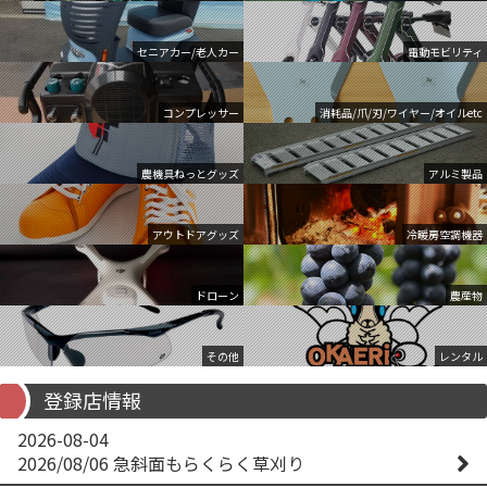
セニアカー/老人カー
電動モビリティ
コンプレッサー
消耗品/爪/刃/ワイヤー/オイルetc
農機具ねっとグッズ
アルミ製品
アウトドアグッズ
冷暖房空調機器
ドローン
農産物
その他
レンタル
登録店情報
2026-08-04
2026/08/06 急斜面もらくらく草刈り