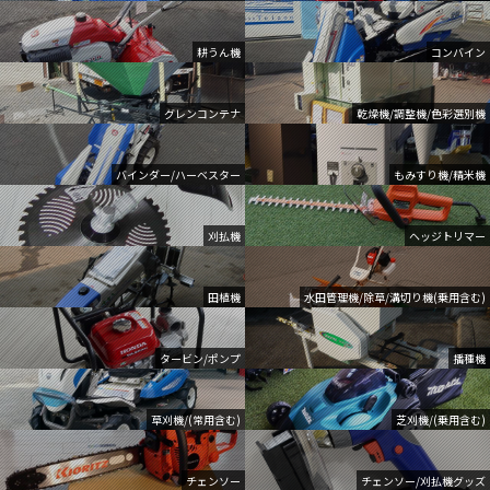
耕うん機
コンバイン
グレンコンテナ
乾燥機/調整機/色彩選別機
バインダー/ハーベスター
もみすり機/精米機
刈払機
ヘッジトリマー
田植機
水田管理機/除草/溝切り機(乗用含む)
タービン/ポンプ
播種機
草刈機/(常用含む)
芝刈機/(乗用含む)
チェンソー
チェンソー/刈払機グッズ