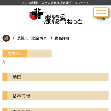
2001年開業 日本初の農業機械老舗ポータルサイト
menu
農機具一覧(全商品)
商品詳細
商品No.
//
動画
基本情報