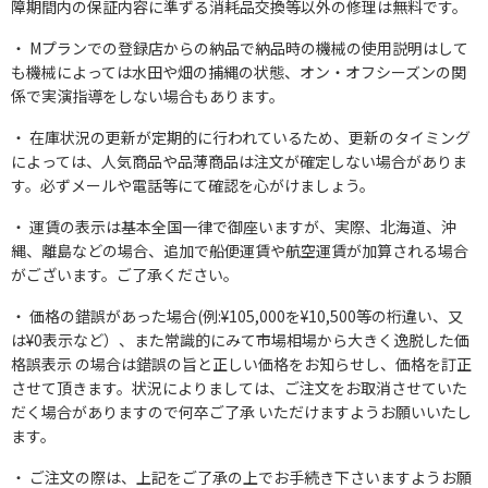
障期間内の保証内容に準ずる消耗品交換等以外の修理は無料です。
Mプランでの登録店からの納品で納品時の機械の使用説明はして
も機械によっては水田や畑の捕縄の状態、オン・オフシーズンの関
係で実演指導をしない場合もあります。
在庫状況の更新が定期的に行われているため、更新のタイミング
によっては、人気商品や品薄商品は注文が確定しない場合がありま
す。必ずメールや電話等にて確認を心がけましょう。
運賃の表示は基本全国一律で御座いますが、実際、北海道、沖
縄、離島などの場合、追加で船便運賃や航空運賃が加算される場合
がございます。ご了承ください。
価格の錯誤があった場合(例:¥105,000を¥10,500等の桁違い、又
は¥0表示など）、また常識的にみて市場相場から大きく逸脱した価
格誤表示 の場合は錯誤の旨と正しい価格をお知らせし、価格を訂正
させて頂きます。状況によりましては、ご注文をお取消させていた
だく場合がありますので何卒ご了承 いただけますようお願いいたし
ます。
ご注文の際は、上記をご了承の上でお手続き下さいますようお願