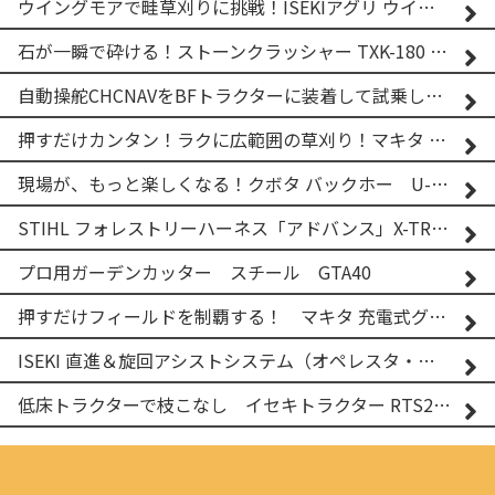
ウイングモアで畦草刈りに挑戦！ISEKIアグリ ウイングモア WM746AF
石が一瞬で砕ける！ストーンクラッシャー TXK-180 実演
自動操舵CHCNAVをBFトラクターに装着して試乗してみた！！ CHCNAV NX610
押すだけカンタン！ラクに広範囲の草刈り！マキタ バッテリー式草刈り機 MUG001G 2
現場が、もっと楽しくなる！クボタ バックホー U-25-3A
STIHL フォレストリーハーネス「アドバンス」X-TREEm
プロ用ガーデンカッター スチール GTA40
押すだけフィールドを制覇する！ マキタ 充電式グランドトリマー MUG001G
ISEKI 直進＆旋回アシストシステム（オペレスタ・ターン）搭載 イセキ 乗用田植機 PRJ8D-ZJL
低床トラクターで枝こなし イセキトラクター RTS205NS & フレールモア FNC1202F