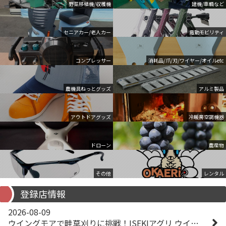
野菜移植機/収穫機
建機/車輌など
セニアカー/老人カー
電動モビリティ
コンプレッサー
消耗品/爪/刃/ワイヤー/オイルetc
農機具ねっとグッズ
アルミ製品
アウトドアグッズ
冷暖房空調機器
ドローン
農産物
その他
レンタル
登録店情報
2026-08-09
ウイングモアで畦草刈りに挑戦！ISEKIアグリ ウイングモア WM746AF