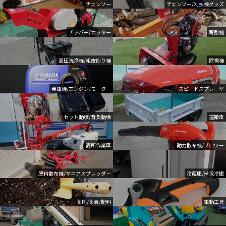
チェンソー
チェンソー/刈払機グッズ
チッパー/カッター
薪割機
高圧洗浄機/粗皮削り機
除雪機
発電機/エンジン/モーター
スピードスプレーヤ
セット動噴/背負動噴
運搬車
高所作業車
動力散布機/ブロワー
肥料散布機/マニアスプレッダー
冷蔵庫/米保冷庫
薬剤/薬液/肥料
電動工具