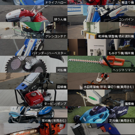
ドライブハロー
畦塗り機
耕うん機
コンバイン
グレンコンテナ
乾燥機/調整機/色彩選別機
バインダー/ハーベスター
もみすり機/精米機
刈払機
ヘッジトリマー
田植機
水田管理機/除草/溝切り機(乗用含む)
タービン/ポンプ
播種機
草刈機/(常用含む)
芝刈機/(乗用含む)