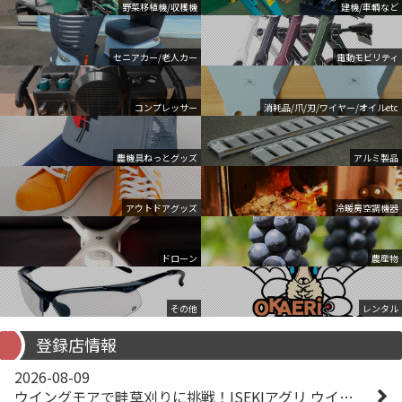
野菜移植機/収穫機
建機/車輌など
セニアカー/老人カー
電動モビリティ
コンプレッサー
消耗品/爪/刃/ワイヤー/オイルetc
農機具ねっとグッズ
アルミ製品
アウトドアグッズ
冷暖房空調機器
ドローン
農産物
その他
レンタル
登録店情報
2026-08-09
ウイングモアで畦草刈りに挑戦！ISEKIアグリ ウイングモア WM746AF