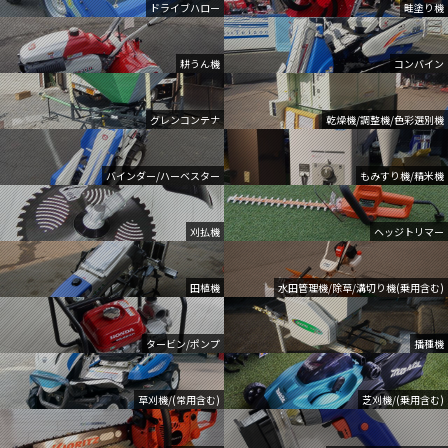
ドライブハロー
畦塗り機
耕うん機
コンバイン
グレンコンテナ
乾燥機/調整機/色彩選別機
バインダー/ハーベスター
もみすり機/精米機
刈払機
ヘッジトリマー
田植機
水田管理機/除草/溝切り機(乗用含む)
タービン/ポンプ
播種機
草刈機/(常用含む)
芝刈機/(乗用含む)