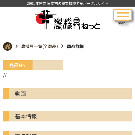
2001年開業 日本初の農業機械老舗ポータルサイト
menu
農機具一覧(全商品)
商品詳細
商品No.
//
動画
基本情報