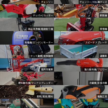
チェンソー
チェンソー/刈払機グッズ
チッパー/カッター
薪割機
高圧洗浄機/粗皮削り機
除雪機
発電機/エンジン/モーター
スピードスプレーヤ
セット動噴/背負動噴
運搬車
高所作業車
動力散布機/ブロワー
肥料散布機/マニアスプレッダー
冷蔵庫/米保冷庫
薬剤/薬液/肥料
電動工具