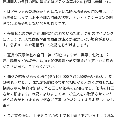
障期間内の保証内容に準ずる消耗品交換等以外の修理は無料です。
Mプランでの登録店からの納品で納品時の機械の使用説明はして
も機械によっては水田や畑の捕縄の状態、オン・オフシーズンの関
係で実演指導をしない場合もあります。
在庫状況の更新が定期的に行われているため、更新のタイミング
によっては、人気商品や品薄商品は注文が確定しない場合がありま
す。必ずメールや電話等にて確認を心がけましょう。
運賃の表示は基本全国一律で御座いますが、実際、北海道、沖
縄、離島などの場合、追加で船便運賃や航空運賃が加算される場合
がございます。ご了承ください。
価格の錯誤があった場合(例:¥105,000を¥10,500等の桁違い、又
は¥0表示など）、また常識的にみて市場相場から大きく逸脱した価
格誤表示 の場合は錯誤の旨と正しい価格をお知らせし、価格を訂正
させて頂きます。状況によりましては、ご注文をお取消させていた
だく場合がありますので何卒ご了承 いただけますようお願いいたし
ます。
ご注文の際は、上記をご了承の上でお手続き下さいますようお願