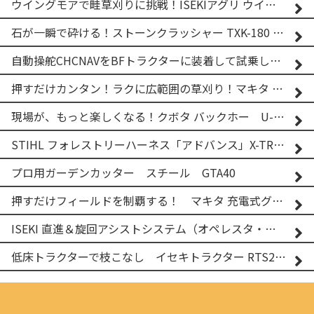
ウイングモアで畦草刈りに挑戦！ISEKIアグリ ウイングモア WM746AF
石が一瞬で砕ける！ストーンクラッシャー TXK-180 実演
自動操舵CHCNAVをBFトラクターに装着して試乗してみた！！ CHCNAV NX610
押すだけカンタン！ラクに広範囲の草刈り！マキタ バッテリー式草刈り機 MUG001G 2
現場が、もっと楽しくなる！クボタ バックホー U-25-3A
STIHL フォレストリーハーネス「アドバンス」X-TREEm
プロ用ガーデンカッター スチール GTA40
押すだけフィールドを制覇する！ マキタ 充電式グランドトリマー MUG001G
ISEKI 直進＆旋回アシストシステム（オペレスタ・ターン）搭載 イセキ 乗用田植機 PRJ8D-ZJL
低床トラクターで枝こなし イセキトラクター RTS205NS & フレールモア FNC1202F