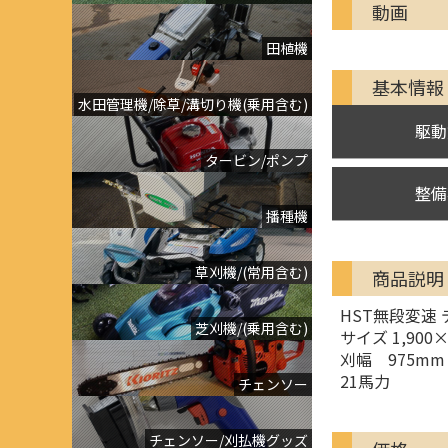
動画
田植機
基本情報
水田管理機/除草/溝切り機(乗用含む)
駆動
タービン/ポンプ
整備
播種機
草刈機/(常用含む)
商品説明
HST無段変速
芝刈機/(乗用含む)
サイズ 1,900×
刈幅 975mm
21馬力
チェンソー
チェンソー/刈払機グッズ