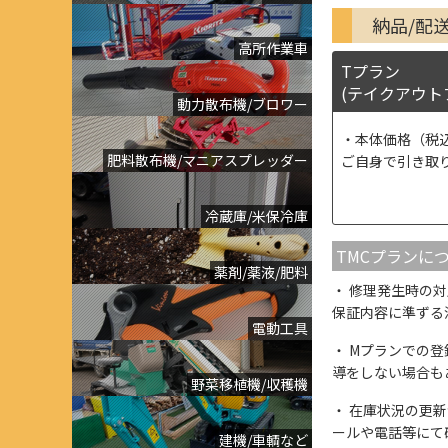
納品/配
高所作業車
Tプラン
(テイクアウト
動力散布機/ブロワー
本体価格（税
肥料散布機/マニアスプレッダー
ご自身で引き取
冷蔵庫/米保冷庫
TMCプランに
薬剤/薬液/肥料
修理発生時の対
保証内容に準ずる
電動工具
Mプランでの登
導をしない場合も
野菜移植機/収穫機
在庫状況の更新
ールや電話等にて
建機/車輌など