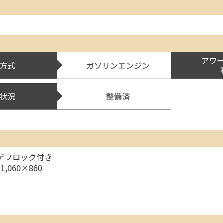
アワ
方式
ガソリンエンジン
状況
整備済
 デフロック付き
1,060×860