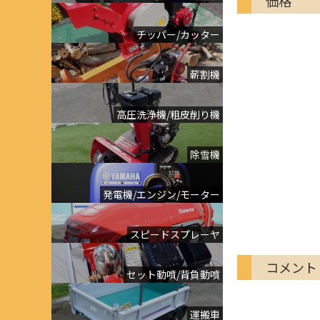
価格
チッパー/カッター
薪割機
高圧洗浄機/粗皮削り機
除雪機
発電機/エンジン/モーター
スピードスプレーヤ
コメント
セット動噴/背負動噴
運搬車