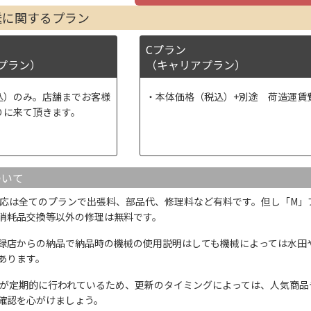
送に関するプラン
Cプラン
プラン）
（キャリアプラン）
込）のみ。店舗までお客様
本体価格（税込）+別途 荷造運賃
りに来て頂きます。
ついて
応は全てのプランで出張料、部品代、修理料など有料です。但し「M」
消耗品交換等以外の修理は無料です。
録店からの納品で納品時の機械の使用説明はしても機械によっては水田
あります。
が定期的に行われているため、更新のタイミングによっては、人気商品
確認を心がけましょう。