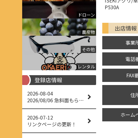
ISEKIアグリ
P530A
ドローン
出店情報
農産物
事業
その他
電話
レンタル
FAX
登録店情報
2026-08-04
住
2026/08/06 急斜面もらくらく草刈り
ホーム
2026-07-12
リンクページの更新！