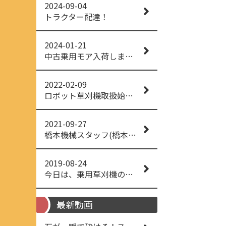
2024-09-04
トラクター配達！
2024-01-21
中古乗用モア入荷しました！
2022-02-09
ロボット草刈機取扱始めました！
2021-09-27
橋本機械スタッフ(橋本機械(株))
2019-08-24
今日は、乗用草刈機の納品でした！ 流行りの、4WD！ #イセキアグリ #オーレック #四駆 #増税間近
最新動画