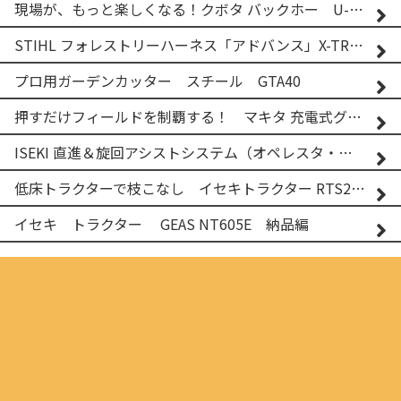
現場が、もっと楽しくなる！クボタ バックホー U-25-3A
STIHL フォレストリーハーネス「アドバンス」X-TREEm
プロ用ガーデンカッター スチール GTA40
押すだけフィールドを制覇する！ マキタ 充電式グランドトリマー MUG001G
ISEKI 直進＆旋回アシストシステム（オペレスタ・ターン）搭載 イセキ 乗用田植機 PRJ8D-ZJL
低床トラクターで枝こなし イセキトラクター RTS205NS & フレールモア FNC1202F
イセキ トラクター GEAS NT605E 納品編