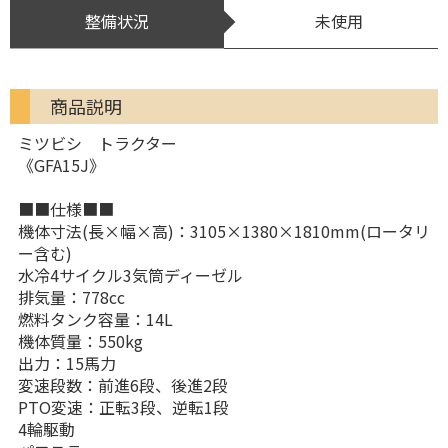
整備状況
未使用
商品説明
ミツビシ トラクター
《GFA15J》
■■仕様■■
機体寸法(長×幅×高)：3105×1380×1810mm(ロータリ
ー含む)
水冷4サイクル3気筒ディーゼル
排気量：778cc
燃料タンク容量：14L
機体質量：550kg
出力：15馬力
変速段数：前進6段、後進2段
PTO変速：正転3段、逆転1段
4輪駆動