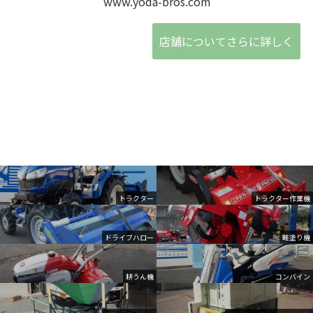
www.yoda-bros.com
店舗についてさらに詳しく
トラクター
トラクター作業機
ドライブハロー
畦塗り機
耕うん機
コンバイン