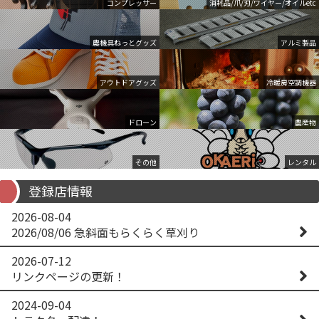
コンプレッサー
消耗品/爪/刃/ワイヤー/オイルetc
農機具ねっとグッズ
アルミ製品
アウトドアグッズ
冷暖房空調機器
ドローン
農産物
その他
レンタル
登録店情報
2026-08-04
2026/08/06 急斜面もらくらく草刈り
2026-07-12
リンクページの更新！
2024-09-04