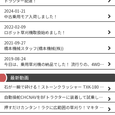
トラクター配達！
2024-01-21
中古乗用モア入荷しました！
2022-02-09
ロボット草刈機取扱始めました！
2021-09-27
橋本機械スタッフ(橋本機械(株))
2019-08-24
今日は、乗用草刈機の納品でした！ 流行りの、4WD！ #イセキアグリ #オーレック #四駆 #増税間近
最新動画
石が一瞬で砕ける！ストーンクラッシャー TXK-180 実演
自動操舵CHCNAVをBFトラクターに装着して試乗してみた！！ CHCNAV NX610
押すだけカンタン！ラクに広範囲の草刈り！マキタ バッテリー式草刈り機 MUG001G 2