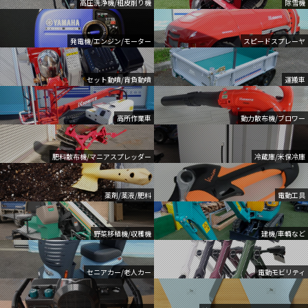
高圧洗浄機/粗皮削り機
除雪機
発電機/エンジン/モーター
スピードスプレーヤ
セット動噴/背負動噴
運搬車
高所作業車
動力散布機/ブロワー
肥料散布機/マニアスプレッダー
冷蔵庫/米保冷庫
薬剤/薬液/肥料
電動工具
野菜移植機/収穫機
建機/車輌など
セニアカー/老人カー
電動モビリティ