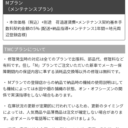
Mプラン
（メンテナンスプラン)
本体価格（税込）+別途 荷造運賃費+メンテナンス契約基本手
数料契約金額の5% (配送+納品指導+メンテナンス1年間＝地元周
辺登録店様)
TMCプランについて
修理発生時の対応は全てのプランで出張料、部品代、修理料など
有料です。但し「M」プランでご注文いただいた新車でメーカー保
障期間内の保証内容に準ずる消耗品交換等以外の修理は無料です。
Mプランでの登録店からの納品で納品時の機械の使用説明はして
も機械によっては水田や畑の捕縄の状態、オン・オフシーズンの関
係で実演指導をしない場合もあります。
在庫状況の更新が定期的に行われているため、更新のタイミング
によっては、人気商品や品薄商品は注文が確定しない場合がありま
す。必ずメールや電話等にて確認を心がけましょう。