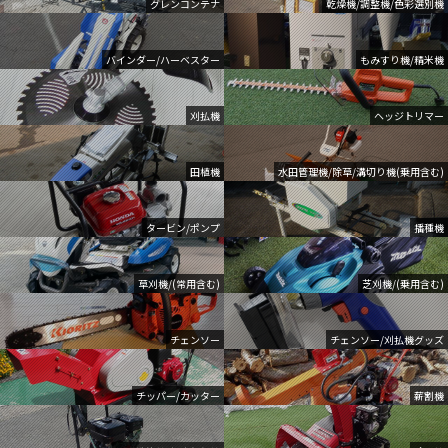
グレンコンテナ
乾燥機/調整機/色彩選別機
バインダー/ハーベスター
もみすり機/精米機
刈払機
ヘッジトリマー
田植機
水田管理機/除草/溝切り機(乗用含む)
タービン/ポンプ
播種機
草刈機/(常用含む)
芝刈機/(乗用含む)
チェンソー
チェンソー/刈払機グッズ
チッパー/カッター
薪割機