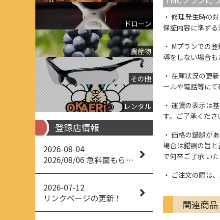
修理発生時の対
ドローン
保証内容に準ずる
Mプランでの登
農産物
導をしない場合も
在庫状況の更新
その他
ールや電話等にて
運賃の表示は基
レンタル
す。ご了承くださ
登録店情報
価格の錯誤があっ
場合は錯誤の旨と
2026-08-04
で何卒ご了承 い
2026/08/06 急斜面もらくらく草刈り
ご注文の際は、
2026-07-12
リンクページの更新！
関連商品