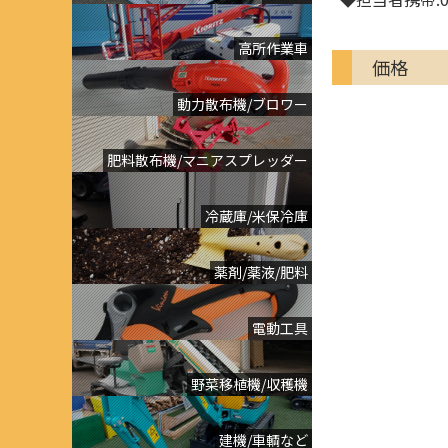
高所作業車
価格
動力散布機/ブロワー
肥料散布機/マニアスプレッダー
冷蔵庫/米保冷庫
薬剤/薬液/肥料
電動工具
野菜移植機/収穫機
建機/車輌など