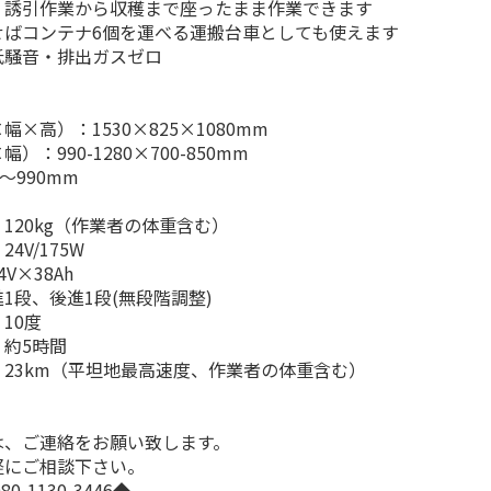
、誘引作業から収穫まで座ったまま作業できます
せばコンテナ6個を運べる運搬台車としても使えます
低騒音・排出ガスゼロ
×高）：1530×825×1080mm
：990-1280×700-850mm
～990mm
120kg（作業者の体重含む）
4V/175W
V×38Ah
1段、後進1段(無段階調整)
10度
約5時間
23km（平坦地最高速度、作業者の体重含む）
!
は、ご連絡をお願い致します。
軽にご相談下さい。
0-1130-3446◆