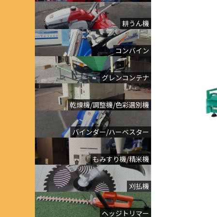
耕うん機
コンバイン
グレンコンテナ
乾燥機/調整機/色彩選別機
バインダー/ハーベスター
もみすり機/精米機
刈払機
ヘッジトリマー