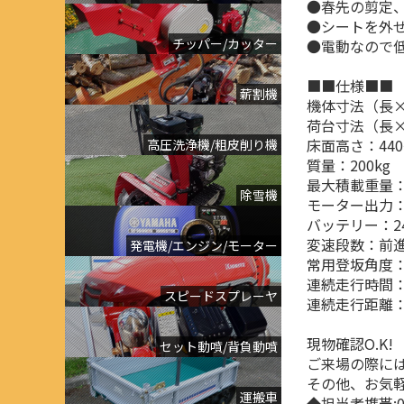
●春先の剪定
●シートを外
チッパー/カッター
●電動なので
■■仕様■■
薪割機
機体寸法（長×幅
荷台寸法（長×幅）
床面高さ：440
高圧洗浄機/粗皮削り機
質量：200kg
最大積載重量：
除雪機
モーター出力：2
バッテリー：24
変速段数：前進
発電機/エンジン/モーター
常用登坂角度：
連続走行時間：
スピードスプレーヤ
連続走行距離：
現物確認O.K
セット動噴/背負動噴
ご来場の際に
その他、お気
運搬車
◆担当者携帯:08