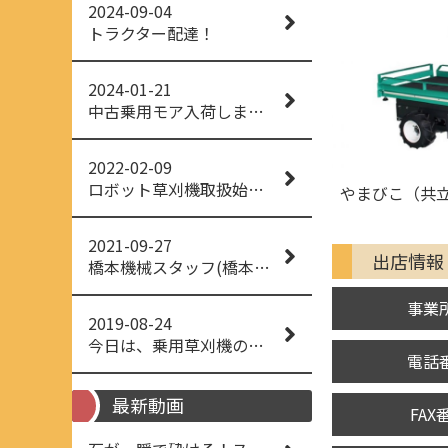
2024-09-04
トラクター配達！
2024-01-21
中古乗用モア入荷しました！
2022-02-09
ロボット草刈機取扱始めました！
やまびこ（共立）
2021-09-27
出店情報
橋本機械スタッフ(橋本機械(株))
事業
2019-08-24
今日は、乗用草刈機の納品でした！ 流行りの、4WD！ #イセキアグリ #オーレック #四駆 #増税間近
電話
最新動画
FAX