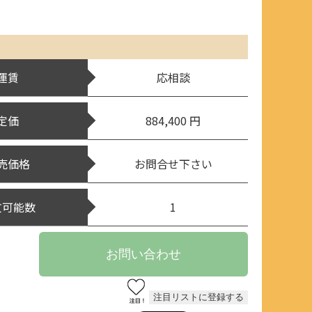
運賃
応相談
定価
884,400 円
売価格
お問合せ下さい
文可能数
1