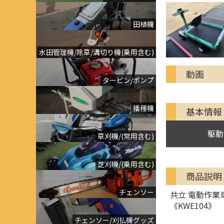
田植機
水田管理機/除草/溝切り機(乗用含む)
動画
タービン/ポンプ
播種機
基本情報
駆動
草刈機/(常用含む)
芝刈機/(乗用含む)
商品説明
チェンソー
共立 電動作業
《KWE104》
チェンソー/刈払機グッズ