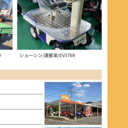
D
ショーシン/運搬車/EV376R