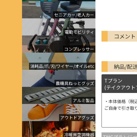
セニアカー/老人カー
電動モビリティ
コメント
コンプレッサー
納品/配
消耗品/爪/刃/ワイヤー/オイルetc
Tプラン
農機具ねっとグッズ
(テイクアウト
アルミ製品
本体価格（税
ご自身で引き取
アウトドアグッズ
冷暖房空調機器
TMCプランに