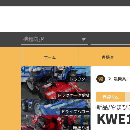
ホーム
農機具
農機具一
トラクター
トラクター作業機
商品No.
新品/やまび
ドライブハロー
KWE
畦塗り機