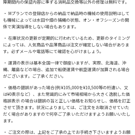
障期間内の保証内容に準ずる消耗品交換等以外の修理は無料です。
Mプランでの登録店からの納品で納品時の機械の使用説明はして
も機械によっては水田や畑の捕縄の状態、オン・オフシーズンの関
係で実演指導をしない場合もあります。
在庫状況の更新が定期的に行われているため、更新のタイミング
によっては、人気商品や品薄商品は注文が確定しない場合がありま
す。必ずメールや電話等にて確認を心がけましょう。
運賃の表示は基本全国一律で御座いますが、実際、北海道、沖
縄、離島などの場合、追加で船便運賃や航空運賃が加算される場合
がございます。ご了承ください。
価格の錯誤があった場合(例:¥105,000を¥10,500等の桁違い、又
は¥0表示など）、また常識的にみて市場相場から大きく逸脱した価
格誤表示 の場合は錯誤の旨と正しい価格をお知らせし、価格を訂正
させて頂きます。状況によりましては、ご注文をお取消させていた
だく場合がありますので何卒ご了承 いただけますようお願いいたし
ます。
ご注文の際は、上記をご了承の上でお手続き下さいますようお願