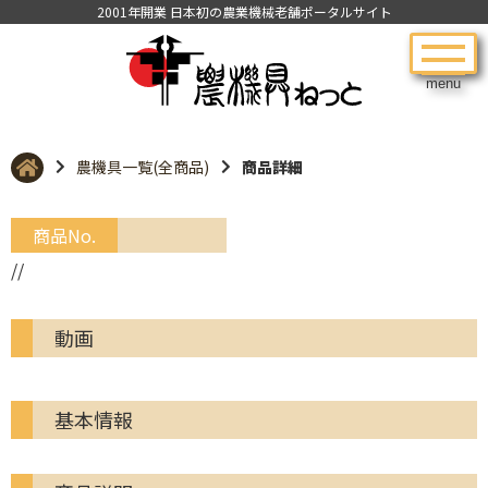
2001年開業 日本初の農業機械老舗ポータルサイト
menu
農機具一覧(全商品)
商品詳細
商品No.
//
動画
基本情報