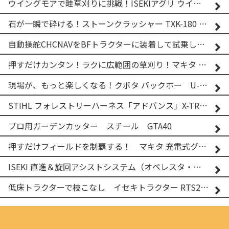
ウイングモアで畦草刈りに挑戦！ISEKIアグリ ウイングモア WM746AF
石が一瞬で砕ける！ストーンクラッシャー TXK-180 実演
自動操舵CHCNAVをBFトラクターに装着して試乗してみた！！ CHCNAV NX610
押すだけカンタン！ラクに広範囲の草刈り！マキタ バッテリー式草刈り機 MUG001G 2
現場が、もっと楽しくなる！クボタ バックホー U-25-3A
STIHL フォレストリーハーネス「アドバンス」X-TREEm
プロ用ガーデンカッター スチール GTA40
押すだけフィールドを制覇する！ マキタ 充電式グランドトリマー MUG001G
ISEKI 直進＆旋回アシストシステム（オペレスタ・ターン）搭載 イセキ 乗用田植機 PRJ8D-ZJL
低床トラクターで枝こなし イセキトラクター RTS205NS & フレールモア FNC1202F