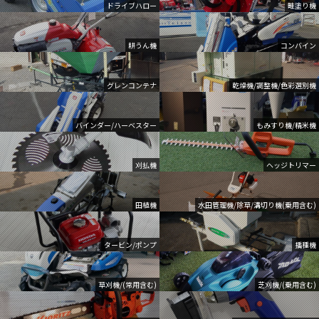
ドライブハロー
畦塗り機
耕うん機
コンバイン
グレンコンテナ
乾燥機/調整機/色彩選別機
バインダー/ハーベスター
もみすり機/精米機
刈払機
ヘッジトリマー
田植機
水田管理機/除草/溝切り機(乗用含む)
タービン/ポンプ
播種機
草刈機/(常用含む)
芝刈機/(乗用含む)