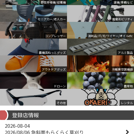
野菜移植機/収穫機
建機/車輌など
セニアカー/老人カー
電動モビリティ
コンプレッサー
消耗品/爪/刃/ワイヤー/オイルetc
農機具ねっとグッズ
アルミ製品
アウトドアグッズ
冷暖房空調機器
ドローン
農産物
その他
レンタル
登録店情報
2026-08-04
2026/08/06 急斜面もらくらく草刈り