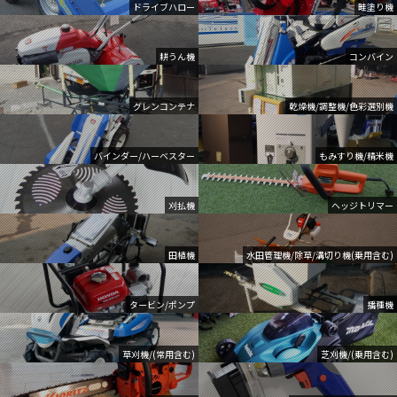
ドライブハロー
畦塗り機
耕うん機
コンバイン
グレンコンテナ
乾燥機/調整機/色彩選別機
バインダー/ハーベスター
もみすり機/精米機
刈払機
ヘッジトリマー
田植機
水田管理機/除草/溝切り機(乗用含む)
タービン/ポンプ
播種機
草刈機/(常用含む)
芝刈機/(乗用含む)