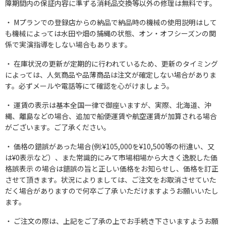
障期間内の保証内容に準ずる消耗品交換等以外の修理は無料です。
Mプランでの登録店からの納品で納品時の機械の使用説明はして
も機械によっては水田や畑の捕縄の状態、オン・オフシーズンの関
係で実演指導をしない場合もあります。
在庫状況の更新が定期的に行われているため、更新のタイミング
によっては、人気商品や品薄商品は注文が確定しない場合がありま
す。必ずメールや電話等にて確認を心がけましょう。
運賃の表示は基本全国一律で御座いますが、実際、北海道、沖
縄、離島などの場合、追加で船便運賃や航空運賃が加算される場合
がございます。ご了承ください。
価格の錯誤があった場合(例:¥105,000を¥10,500等の桁違い、又
は¥0表示など）、また常識的にみて市場相場から大きく逸脱した価
格誤表示 の場合は錯誤の旨と正しい価格をお知らせし、価格を訂正
させて頂きます。状況によりましては、ご注文をお取消させていた
だく場合がありますので何卒ご了承 いただけますようお願いいたし
ます。
ご注文の際は、上記をご了承の上でお手続き下さいますようお願