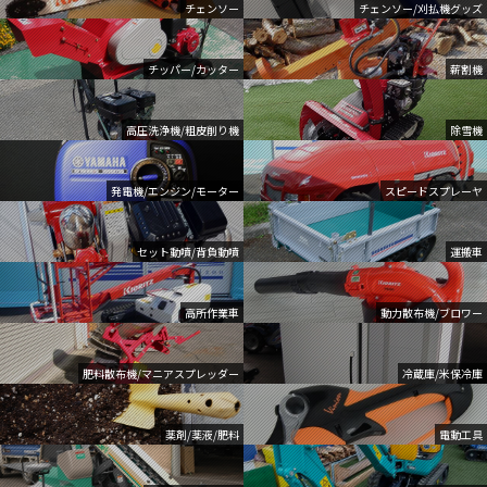
チェンソー
チェンソー/刈払機グッズ
チッパー/カッター
薪割機
高圧洗浄機/粗皮削り機
除雪機
発電機/エンジン/モーター
スピードスプレーヤ
セット動噴/背負動噴
運搬車
高所作業車
動力散布機/ブロワー
肥料散布機/マニアスプレッダー
冷蔵庫/米保冷庫
薬剤/薬液/肥料
電動工具