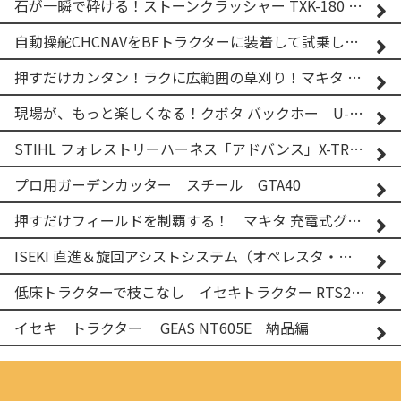
石が一瞬で砕ける！ストーンクラッシャー TXK-180 実演
自動操舵CHCNAVをBFトラクターに装着して試乗してみた！！ CHCNAV NX610
押すだけカンタン！ラクに広範囲の草刈り！マキタ バッテリー式草刈り機 MUG001G 2
現場が、もっと楽しくなる！クボタ バックホー U-25-3A
STIHL フォレストリーハーネス「アドバンス」X-TREEm
プロ用ガーデンカッター スチール GTA40
押すだけフィールドを制覇する！ マキタ 充電式グランドトリマー MUG001G
ISEKI 直進＆旋回アシストシステム（オペレスタ・ターン）搭載 イセキ 乗用田植機 PRJ8D-ZJL
低床トラクターで枝こなし イセキトラクター RTS205NS & フレールモア FNC1202F
イセキ トラクター GEAS NT605E 納品編