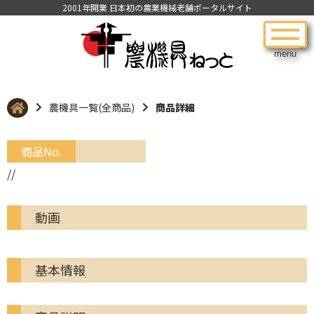
2001年開業 日本初の農業機械老舗ポータルサイト
menu
農機具一覧(全商品)
商品詳細
商品No.
//
動画
基本情報