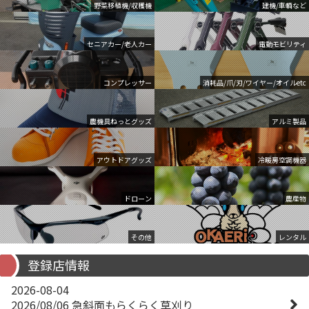
野菜移植機/収穫機
建機/車輌など
セニアカー/老人カー
電動モビリティ
コンプレッサー
消耗品/爪/刃/ワイヤー/オイルetc
農機具ねっとグッズ
アルミ製品
アウトドアグッズ
冷暖房空調機器
ドローン
農産物
その他
レンタル
登録店情報
2026-08-04
2026/08/06 急斜面もらくらく草刈り