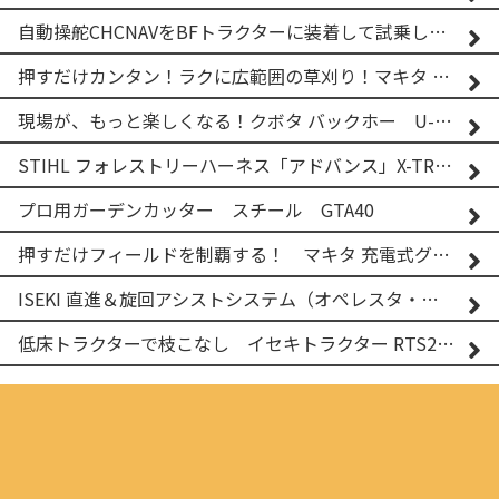
自動操舵CHCNAVをBFトラクターに装着して試乗してみた！！ CHCNAV NX610
押すだけカンタン！ラクに広範囲の草刈り！マキタ バッテリー式草刈り機 MUG001G 2
現場が、もっと楽しくなる！クボタ バックホー U-25-3A
STIHL フォレストリーハーネス「アドバンス」X-TREEm
プロ用ガーデンカッター スチール GTA40
押すだけフィールドを制覇する！ マキタ 充電式グランドトリマー MUG001G
ISEKI 直進＆旋回アシストシステム（オペレスタ・ターン）搭載 イセキ 乗用田植機 PRJ8D-ZJL
低床トラクターで枝こなし イセキトラクター RTS205NS & フレールモア FNC1202F