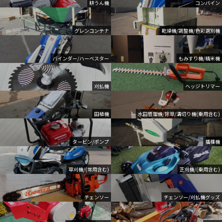
耕うん機
コンバイン
グレンコンテナ
乾燥機/調整機/色彩選別機
バインダー/ハーベスター
もみすり機/精米機
刈払機
ヘッジトリマー
田植機
水田管理機/除草/溝切り機(乗用含む)
タービン/ポンプ
播種機
草刈機/(常用含む)
芝刈機/(乗用含む)
チェンソー
チェンソー/刈払機グッズ