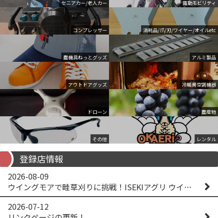
セニアカー/老人カー
電動モビリティ
コンプレッサー
消耗品/爪/刃/ワイヤー/オイルetc
農機具ねっとグッズ
アルミ製品
アウトドアグッズ
冷暖房空調機器
ドローン
農産物
その他
レンタル
登録店情報
2026-08-09
ウイングモアで畦草刈りに挑戦！ISEKIアグリ ウイングモア WM746AF
2026-07-12
リンクページの更新！