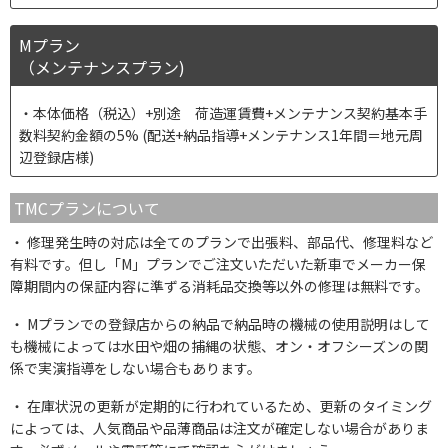
Mプラン
（メンテナンスプラン)
本体価格（税込）+別途 荷造運賃費+メンテナンス契約基本手
数料契約金額の5% (配送+納品指導+メンテナンス1年間＝地元周
辺登録店様)
TMCプランについて
修理発生時の対応は全てのプランで出張料、部品代、修理料など
有料です。但し「M」プランでご注文いただいた新車でメーカー保
障期間内の保証内容に準ずる消耗品交換等以外の修理は無料です。
Mプランでの登録店からの納品で納品時の機械の使用説明はして
も機械によっては水田や畑の捕縄の状態、オン・オフシーズンの関
係で実演指導をしない場合もあります。
在庫状況の更新が定期的に行われているため、更新のタイミング
によっては、人気商品や品薄商品は注文が確定しない場合がありま