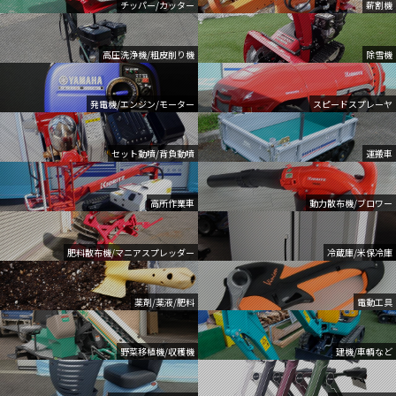
チッパー/カッター
薪割機
高圧洗浄機/粗皮削り機
除雪機
発電機/エンジン/モーター
スピードスプレーヤ
セット動噴/背負動噴
運搬車
高所作業車
動力散布機/ブロワー
肥料散布機/マニアスプレッダー
冷蔵庫/米保冷庫
薬剤/薬液/肥料
電動工具
野菜移植機/収穫機
建機/車輌など