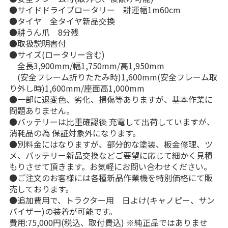
●サイドドライブロータリー 耕運幅1m60cm
●タイヤ 全タイヤ新品交換
●耕うん爪 8分残
●取扱説明書付
●サイズ(ロータリー含む)
全長3,900mm/幅1,750mm/高1,950mm
(安全フレーム折りたたみ時)1,600mm(安全フレーム取
り外し時)1,600mm/座面高1,000mm
●一部に退変色、劣化、損傷等ありますが、基本作業に
問題ありません。
●バッテリーは比重確認後 充電して出荷していますが、
消耗品の為 保証対象外になります。
●別料金にはなりますが、部分的な塗装、板金修理、ツ
メ、バッテリー新品交換などご要望に応じて細かく見積
もりさせて頂きます。お気軽にお問い合わせください。
●ご注文のお客様には各種新品作業機を特別価格にて販
売しております。
●追加費用で、トラクター用 日よけ(キャノピー、サン
バイザー)の装着が可能です。
費用:75,000円(税込、取付費込) ※純正品ではありませ