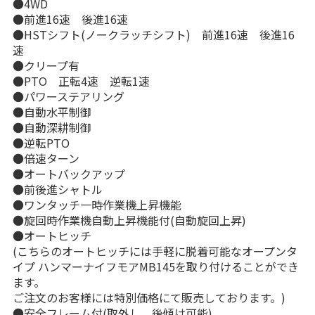
●4WD
●前進16速 後進16速
●HSTシフト(ノークラッチシフト) 前進16速 後進16
速
●クリープ有
●PTO 正転4速 逆転1速
●パワーステアリング
●自動水平制御
●自動深耕制御
●逆転PTO
●倍速ターン
●オートバックアップ
●前後進シャトル
●ワンタッチ一時作業機上昇機能
●旋回時作業機自動上昇機能付(自動旋回上昇)
●オートヒッチ
(こちらのオートヒッチには手軽に脱着可能なオープンタ
イプ ハンマーナイフモアMB145を取り付けることができ
ます。
ご注文のお客様には特別価格にて販売しております。)
●安全フレーム付(取外し、後傾け可能)