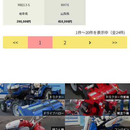
MB213-S
MH76
岐阜県
山梨県
398,000円
450,000円
1件～20件を表示中（全24件)
<<
1
2
>>
トラクター
トラクター作業機
ドライブハロー
畦塗り機
耕うん機
コンバイン