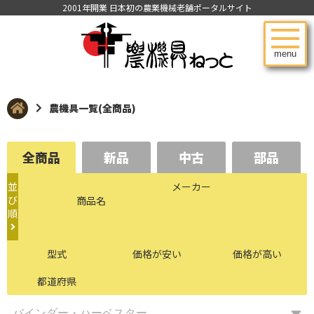
2001年開業 日本初の農業機械老舗ポータルサイト
menu
農機具一覧(全商品)
全商品
新品
中古
部品
並
メーカー
び
商品名
順
型式
価格が安い
価格が高い
都道府県