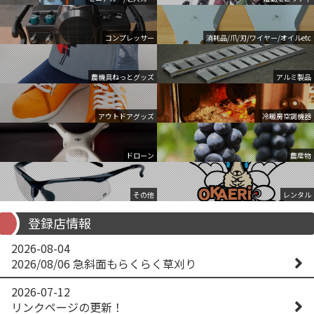
コンプレッサー
消耗品/爪/刃/ワイヤー/オイルetc
農機具ねっとグッズ
アルミ製品
アウトドアグッズ
冷暖房空調機器
ドローン
農産物
その他
レンタル
登録店情報
2026-08-04
2026/08/06 急斜面もらくらく草刈り
2026-07-12
リンクページの更新！