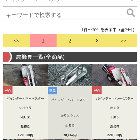
1件～20件を表示中（全24件)
<<
1
2
>>
農機具一覧(全商品)
中古
中古
新品
バインダー・ハーベスター
バインダー・ハーベスター
バインダー・ハーベスター
シバウラ
ホンダ
かりとりくん
MB360
TB46
山梨県
島根県
島根県
20,167円
120,000円
220,000円