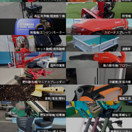
高圧洗浄機/粗皮削り機
除雪機
発電機/エンジン/モーター
スピードスプレーヤ
セット動噴/背負動噴
運搬車
高所作業車
動力散布機/ブロワー
肥料散布機/マニアスプレッダー
冷蔵庫/米保冷庫
薬剤/薬液/肥料
電動工具
野菜移植機/収穫機
建機/車輌など
セニアカー/老人カー
電動モビリティ