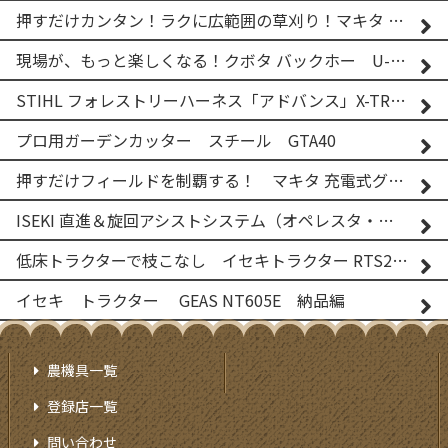
押すだけカンタン！ラクに広範囲の草刈り！マキタ バッテリー式草刈り機 MUG001G 2
現場が、もっと楽しくなる！クボタ バックホー U-25-3A
STIHL フォレストリーハーネス「アドバンス」X-TREEm
プロ用ガーデンカッター スチール GTA40
押すだけフィールドを制覇する！ マキタ 充電式グランドトリマー MUG001G
ISEKI 直進＆旋回アシストシステム（オペレスタ・ターン）搭載 イセキ 乗用田植機 PRJ8D-ZJL
低床トラクターで枝こなし イセキトラクター RTS205NS & フレールモア FNC1202F
イセキ トラクター GEAS NT605E 納品編
農機具一覧
登録店一覧
問い合わせ