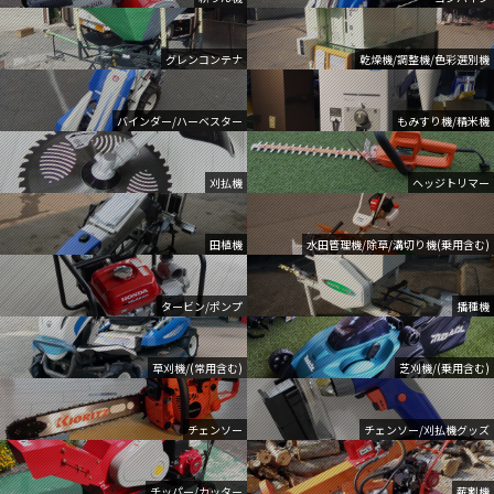
グレンコンテナ
乾燥機/調整機/色彩選別機
バインダー/ハーベスター
もみすり機/精米機
刈払機
ヘッジトリマー
田植機
水田管理機/除草/溝切り機(乗用含む)
タービン/ポンプ
播種機
草刈機/(常用含む)
芝刈機/(乗用含む)
チェンソー
チェンソー/刈払機グッズ
チッパー/カッター
薪割機