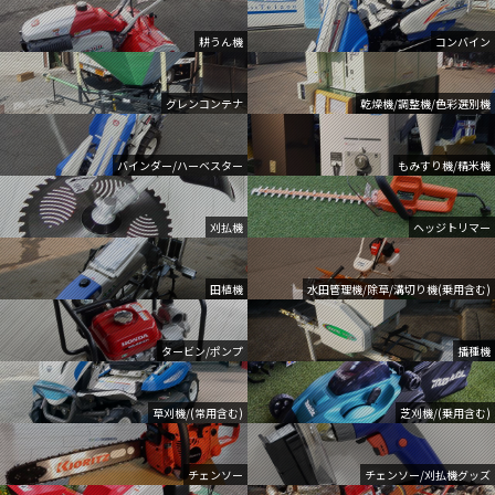
耕うん機
コンバイン
グレンコンテナ
乾燥機/調整機/色彩選別機
バインダー/ハーベスター
もみすり機/精米機
刈払機
ヘッジトリマー
田植機
水田管理機/除草/溝切り機(乗用含む)
タービン/ポンプ
播種機
草刈機/(常用含む)
芝刈機/(乗用含む)
チェンソー
チェンソー/刈払機グッズ