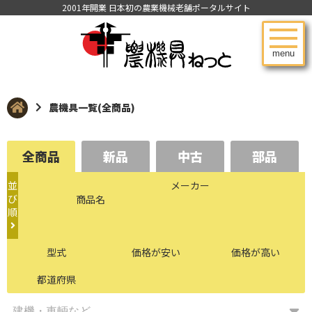
2001年開業 日本初の農業機械老舗ポータルサイト
menu
農機具一覧(全商品)
全商品
新品
中古
部品
並
メーカー
び
商品名
順
型式
価格が安い
価格が高い
都道府県