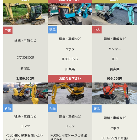
新品
中古
中古
建機・車輌など
建機・車輌など
建機・車輌など
クボタ
ヤンマー
CAT308CCR
U-008-5VG
B08
新潟県
山梨県
山梨県
3,850,000円
お問合せ下さい
950,000円
新品
新品
新品
建機・車輌など
建機・車輌など
建機・車輌など
コマツ
コマツ
クボタ
PC20MR-3 納期お問い合わ
PC09-1 可変ゲージ仕様 最
U008-5S2(デモ機)
せください。
終旧価格