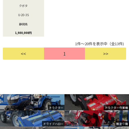
クボタ
U-20-3S
静岡県
1,980,000円
1件～20件を表示中（全13件)
<<
1
>>
トラクター
トラクター作業機
ドライブハロー
畦塗り機