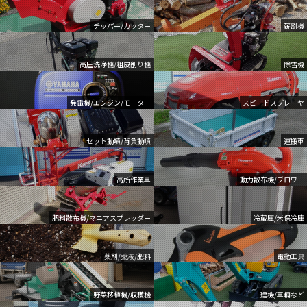
チッパー/カッター
薪割機
高圧洗浄機/粗皮削り機
除雪機
発電機/エンジン/モーター
スピードスプレーヤ
セット動噴/背負動噴
運搬車
高所作業車
動力散布機/ブロワー
肥料散布機/マニアスプレッダー
冷蔵庫/米保冷庫
薬剤/薬液/肥料
電動工具
野菜移植機/収穫機
建機/車輌など