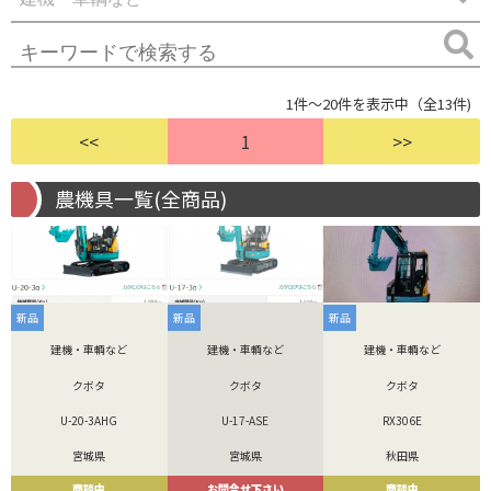
1件～20件を表示中（全13件)
<<
1
>>
農機具一覧(全商品)
新品
新品
新品
建機・車輌など
建機・車輌など
建機・車輌など
クボタ
クボタ
クボタ
U-20-3AHG
U-17-ASE
RX306E
宮城県
宮城県
秋田県
商談中
お問合せ下さい
商談中