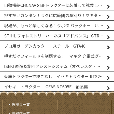
自動操舵CHCNAVをBFトラクターに装着して試乗してみた！！ CHCNAV NX610
押すだけカンタン！ラクに広範囲の草刈り！マキタ バッテリー式草刈り機 MUG001G 2
現場が、もっと楽しくなる！クボタ バックホー U-25-3A
STIHL フォレストリーハーネス「アドバンス」X-TREEm
プロ用ガーデンカッター スチール GTA40
押すだけフィールドを制覇する！ マキタ 充電式グランドトリマー MUG001G
ISEKI 直進＆旋回アシストシステム（オペレスタ・ターン）搭載 イセキ 乗用田植機 PRJ8D-ZJL
低床トラクターで枝こなし イセキトラクター RTS205NS & フレールモア FNC1202F
イセキ トラクター GEAS NT605E 納品編
農機具一覧
登録店一覧