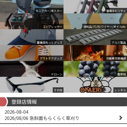
セニアカー/老人カー
電動モビリティ
コンプレッサー
消耗品/爪/刃/ワイヤー/オイルetc
農機具ねっとグッズ
アルミ製品
アウトドアグッズ
冷暖房空調機器
ドローン
農産物
その他
レンタル
登録店情報
2026-08-04
2026/08/06 急斜面もらくらく草刈り