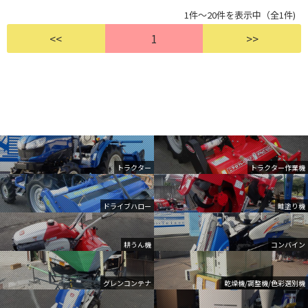
1件～20件を表示中（全1件)
<<
1
>>
トラクター
トラクター作業機
ドライブハロー
畦塗り機
耕うん機
コンバイン
グレンコンテナ
乾燥機/調整機/色彩選別機