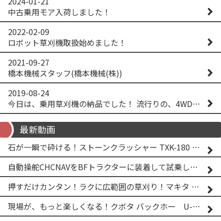
2024-01-21
中古乗用モア入荷しました！
2022-02-09
ロボット草刈機取扱始めました！
2021-09-27
橋本機械スタッフ(橋本機械(株))
2019-08-24
今日は、乗用草刈機の納品でした！ 流行りの、4WD！ #イセキアグリ #オーレック #四駆 #増税間近
最新動画
石が一瞬で砕ける！ストーンクラッシャー TXK-180 実演
自動操舵CHCNAVをBFトラクターに装着して試乗してみた！！ CHCNAV NX610
押すだけカンタン！ラクに広範囲の草刈り！マキタ バッテリー式草刈り機 MUG001G 2
現場が、もっと楽しくなる！クボタ バックホー U-25-3A