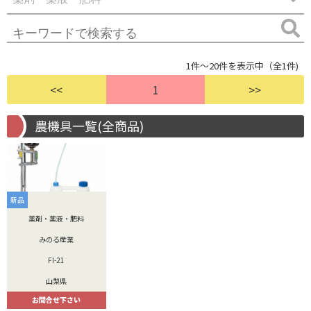
1件～20件を表示中（全1件)
<<
1
>>
農機具一覧(全商品)
新品
薬剤・薬液・肥料
みのる産業
FI-21
山梨県
お問合せ下さい