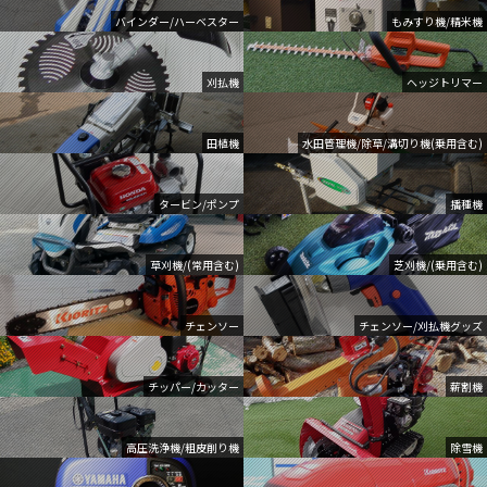
バインダー/ハーベスター
もみすり機/精米機
刈払機
ヘッジトリマー
田植機
水田管理機/除草/溝切り機(乗用含む)
タービン/ポンプ
播種機
草刈機/(常用含む)
芝刈機/(乗用含む)
チェンソー
チェンソー/刈払機グッズ
チッパー/カッター
薪割機
高圧洗浄機/粗皮削り機
除雪機