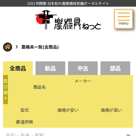
2001年開業 日本初の農業機械老舗ポータルサイト
menu
農機具一覧(全商品)
全商品
新品
中古
部品
並
メーカー
び
商品名
順
型式
価格が安い
価格が高い
都道府県