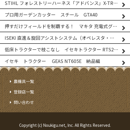
STIHL フォレストリーハーネス「アドバンス」X-TREEm
プロ用ガーデンカッター スチール GTA40
押すだけフィールドを制覇する！ マキタ 充電式グランドトリマー MUG001G
ISEKI 直進＆旋回アシストシステム（オペレスタ・ターン）搭載 イセキ 乗用田植機 PRJ8D-ZJL
低床トラクターで枝こなし イセキトラクター RTS205NS & フレールモア FNC1202F
イセキ トラクター GEAS NT605E 納品編
農機具一覧
登録店一覧
問い合わせ
Copyright (c) Noukigu.net, Inc. All Rights Reserved.