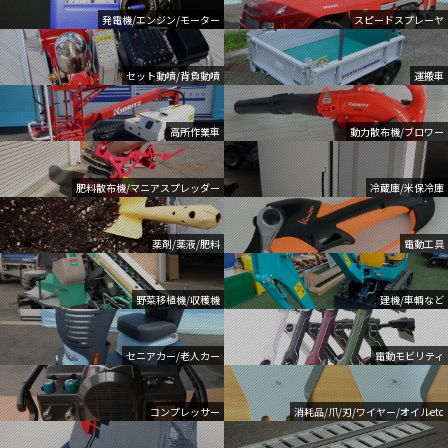
発電機/エンジン/モーター
スピードスプレーヤ
セット動噴/背負動噴
運搬車
高所作業車
動力散布機/ブロワー
肥料散布機/マニアスプレッダー
冷蔵庫/米保冷庫
薬剤/薬液/肥料
電動工具
野菜移植機/収穫機
建機/車輌など
セニアカー/老人カー
電動モビリティ
コンプレッサー
消耗品/爪/刃/ワイヤー/オイルetc