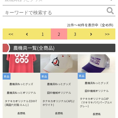
21件～40件を表示中（全45件)
<<
1
2
3
>>
農機具一覧(全商品)
新品
新品
新品
農機具ねっとグッズ
農機具ねっとグッズ
農機具ねっとグッズ
田中機械オリジナル
農機具ねっとオリジナル
田中機械オリジナル
タナキカオリジナルCAP
タナキカオリジナル EDIH-T
タナキカオリジナルCAP(J/
（マキマキパパ/パープル×
(真田六文銭:えんじ)
ホワイト)
グレー)
長野県
長野県
長野県