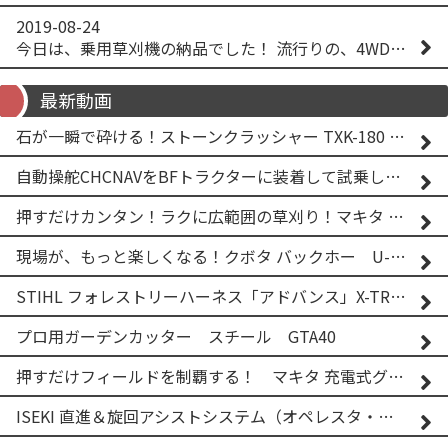
2019-08-24
今日は、乗用草刈機の納品でした！ 流行りの、4WD！ #イセキアグリ #オーレック #四駆 #増税間近
最新動画
石が一瞬で砕ける！ストーンクラッシャー TXK-180 実演
自動操舵CHCNAVをBFトラクターに装着して試乗してみた！！ CHCNAV NX610
押すだけカンタン！ラクに広範囲の草刈り！マキタ バッテリー式草刈り機 MUG001G 2
現場が、もっと楽しくなる！クボタ バックホー U-25-3A
STIHL フォレストリーハーネス「アドバンス」X-TREEm
プロ用ガーデンカッター スチール GTA40
押すだけフィールドを制覇する！ マキタ 充電式グランドトリマー MUG001G
ISEKI 直進＆旋回アシストシステム（オペレスタ・ターン）搭載 イセキ 乗用田植機 PRJ8D-ZJL