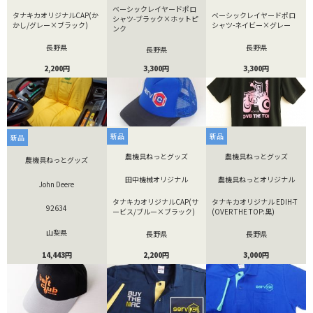
ベーシックレイヤードポロ
タナキカオリジナルCAP(か
ベーシックレイヤードポロ
シャツ-ブラック×ホットピ
かし/グレー×ブラック)
シャツ-ネイビー×グレー
ンク
長野県
長野県
長野県
2,200円
3,300円
3,300円
新品
新品
新品
農機具ねっとグッズ
農機具ねっとグッズ
農機具ねっとグッズ
田中機械オリジナル
農機具ねっとオリジナル
John Deere
タナキカオリジナルCAP(サ
タナキカオリジナル EDIH-T
92634
ービス/ブルー×ブラック)
(OVER THE TOP:黒)
山梨県
長野県
長野県
14,443円
2,200円
3,000円