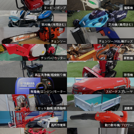
タービン/ポンプ
播種機
草刈機/(常用含む)
芝刈機/(乗用含む)
チェンソー
チェンソー/刈払機グッズ
チッパー/カッター
薪割機
高圧洗浄機/粗皮削り機
除雪機
発電機/エンジン/モーター
スピードスプレーヤ
セット動噴/背負動噴
運搬車
高所作業車
動力散布機/ブロワー