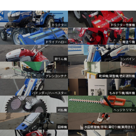
トラクター
トラクター作業機
ドライブハロー
畦塗り機
耕うん機
コンバイン
グレンコンテナ
乾燥機/調整機/色彩選別機
バインダー/ハーベスター
もみすり機/精米機
刈払機
ヘッジトリマー
田植機
水田管理機/除草/溝切り機(乗用含む)