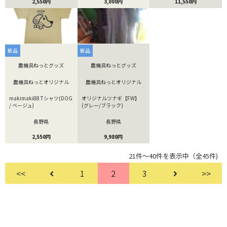
11,550円
2,550円
3,000円
新品
新品
農機具ねっとグッズ
農機具ねっとグッズ
農機具ねっとオリジナル
農機具ねっとオリジナル
makimaki88 Tシャツ(DOG
オリジナルツナギ【FW】
/ ベージュ)
(グレー/ブラック)
長野県
長野県
2,550円
9,980円
21件～40件を表示中（全45件)
<<
1
2
3
>>