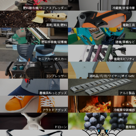
肥料散布機/マニアスプレッダー
冷蔵庫/米保冷庫
薬剤/薬液/肥料
電動工具
野菜移植機/収穫機
建機/車輌など
セニアカー/老人カー
電動モビリティ
コンプレッサー
消耗品/爪/刃/ワイヤー/オイルetc
農機具ねっとグッズ
アルミ製品
アウトドアグッズ
冷暖房空調機器
ドローン
農産物