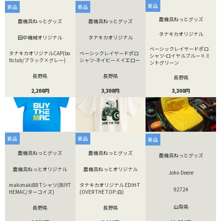
新品
新品
新品
農機具ねっとグッズ
農機具ねっとグッズ
農機具ねっとグッズ
タナキカオリジナル
田中機械オリジナル
タナキカオリジナル
ベーシックレイヤードポロ
タナキカオリジナルCAP(bo
ベーシックレイヤードポロ
シャツ-ロイヤルブルー×ミ
ltclub/ブラック×グレー)
シャツ-ネイビー×イエロー
ントグリーン
長野県
長野県
長野県
2,200円
3,300円
3,300円
新品
新品
新品
農機具ねっとグッズ
農機具ねっとグッズ
農機具ねっとグッズ
農機具ねっとオリジナル
農機具ねっとオリジナル
John Deere
makimaki88 Tシャツ(BUYT
タナキカオリジナル EDIH-T
92724
HEMAC/ターコイズ)
(OVER THE TOP:白)
山梨県
長野県
長野県