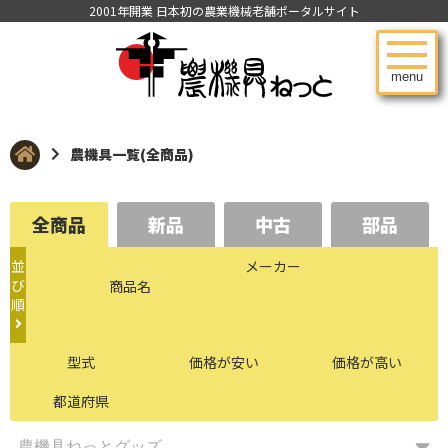
2001年開業 日本初の農業機械老舗ポータルサイト
menu
農機具一覧(全商品)
全商品
新品
中古
部品
並
メーカー
び
商品名
順
型式
価格が安い
価格が高い
都道府県