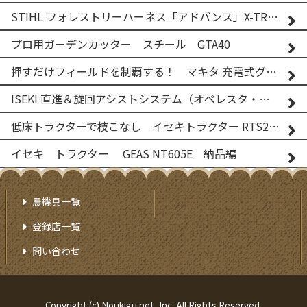
STIHL フォレストリーハーネス「アドバンス」X-TREEm
プロ用ガーデンカッター スチール GTA40
押すだけフィールドを制覇する！ マキタ 充電式グランドトリマー MUG001G
ISEKI 直進＆旋回アシストシステム（オペレスタ・ターン）搭載 イセキ 乗用田植機 PRJ8D-ZJL
低床トラクターで枝こなし イセキトラクター RTS205NS & フレールモア FNC1202F
イセキ トラクター GEAS NT605E 納品編
農機具一覧
登録店一覧
問い合わせ
Copyright (c) Noukigu.net, Inc. All Rights Reserved.