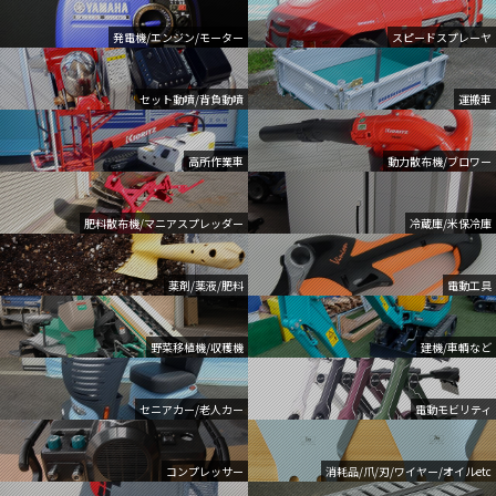
発電機/エンジン/モーター
スピードスプレーヤ
セット動噴/背負動噴
運搬車
高所作業車
動力散布機/ブロワー
肥料散布機/マニアスプレッダー
冷蔵庫/米保冷庫
薬剤/薬液/肥料
電動工具
野菜移植機/収穫機
建機/車輌など
セニアカー/老人カー
電動モビリティ
コンプレッサー
消耗品/爪/刃/ワイヤー/オイルetc