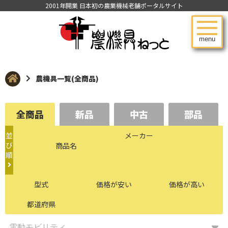
2001年開業 日本初の農業機械老舗ポータルサイト
menu
農機具一覧(全商品)
全商品
新品
中古
部品
並
メーカー
び
商品名
順
型式
価格が安い
価格が高い
都道府県