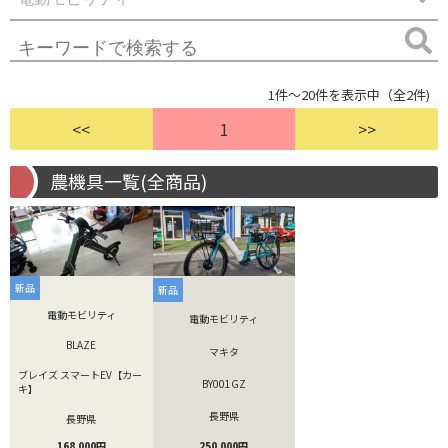
1件～20件を表示中（全2件)
<<
1
>>
農機具一覧(全商品)
新品
新品
電動モビリティ
電動モビリティ
BLAZE
マキタ
ブレイズ スマートEV【カー
BY001GZ
キ】
長野県
長野県
250,000円
168,000円