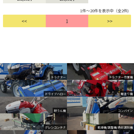
1件～20件を表示中（全2件)
<<
1
>>
トラクター
トラクター作業機
ドライブハロー
畦塗り機
耕うん機
コンバイン
グレンコンテナ
乾燥機/調整機/色彩選別機