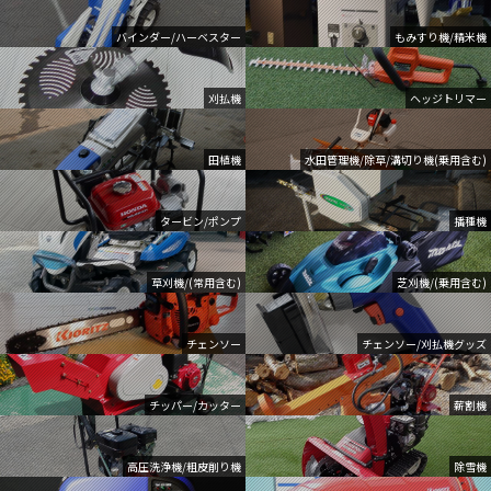
バインダー/ハーベスター
もみすり機/精米機
刈払機
ヘッジトリマー
田植機
水田管理機/除草/溝切り機(乗用含む)
タービン/ポンプ
播種機
草刈機/(常用含む)
芝刈機/(乗用含む)
チェンソー
チェンソー/刈払機グッズ
チッパー/カッター
薪割機
高圧洗浄機/粗皮削り機
除雪機