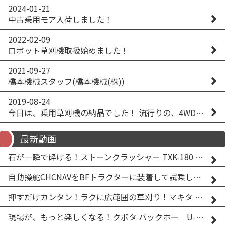
2024-01-21
中古乗用モア入荷しました！
2022-02-09
ロボット草刈機取扱始めました！
2021-09-27
橋本機械スタッフ(橋本機械(株))
2019-08-24
今日は、乗用草刈機の納品でした！ 流行りの、4WD！ #イセキアグリ #オーレック #四駆 #増税間近
最新動画
石が一瞬で砕ける！ストーンクラッシャー TXK-180 実演
自動操舵CHCNAVをBFトラクターに装着して試乗してみた！！ CHCNAV NX610
押すだけカンタン！ラクに広範囲の草刈り！マキタ バッテリー式草刈り機 MUG001G 2
現場が、もっと楽しくなる！クボタ バックホー U-25-3A