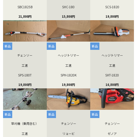
SBC1825B
SHC-180
SCS-1820
21,800円
15,800円
19,800円
新品
新品
新品
チェンソー
ヘッジトリマー
ヘッジトリマー
工進
工進
工進
SPS-180T
SPH-1820K
SHT-1820
19,800円
19,800円
16,800円
新品
新品
新品
草刈機（乗用含む）
チェンソー
チェンソー
工進
リョービ
ゼノア