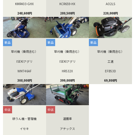
KMR403-GHX
KCR659-HX
AO2LS
248,600円
280,500円
220,000円
新品
新品
新品
草刈機（乗用含む）
草刈機（乗用含む）
草刈機（乗用含む）
ISEKIアグリ
ISEKIアグリ
工進
WM746AF
HR532X
EFB53D
308,000円
399,000円
69,800円
中古
中古
耕うん機・管理機
運搬車
イセキ
アテックス