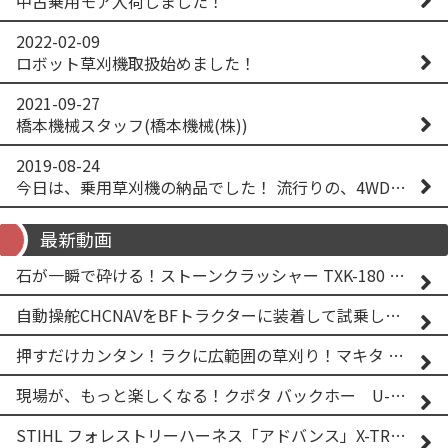
中古乗用モア入荷しました！
2022-02-09
ロボット草刈機取扱始めました！
2021-09-27
橋本機械スタッフ(橋本機械(株))
2019-08-24
今日は、乗用草刈機の納品でした！ 流行りの、4WD！ #イセキアグリ #オーレック #四駆 #増税間近
最新動画
石が一瞬で砕ける！ストーンクラッシャー TXK-180 実演
自動操舵CHCNAVをBFトラクターに装着して試乗してみた！！ CHCNAV NX610
押すだけカンタン！ラクに広範囲の草刈り！マキタ バッテリー式草刈り機 MUG001G 2
現場が、もっと楽しくなる！クボタ バックホー U-25-3A
STIHL フォレストリーハーネス「アドバンス」X-TREEm