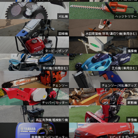
刈払機
ヘッジトリマー
田植機
水田管理機/除草/溝切り機(乗用含む)
タービン/ポンプ
播種機
草刈機/(常用含む)
芝刈機/(乗用含む)
チェンソー
チェンソー/刈払機グッズ
チッパー/カッター
薪割機
高圧洗浄機/粗皮削り機
除雪機
発電機/エンジン/モーター
スピードスプレーヤ