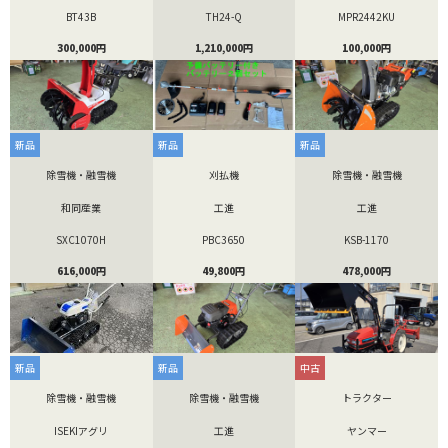
BT43B
TH24-Q
MPR2442KU
300,000円
1,210,000円
100,000円
新品
新品
新品
除雪機・融雪機
刈払機
除雪機・融雪機
和同産業
工進
工進
SXC1070H
PBC3650
KSB-1170
616,000円
49,800円
478,000円
新品
新品
中古
除雪機・融雪機
除雪機・融雪機
トラクター
ISEKIアグリ
工進
ヤンマー