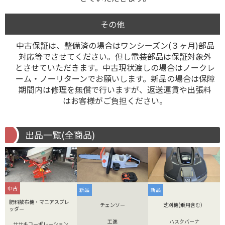
その他
中古保証は、整備済の場合はワンシーズン(３ヶ月)部品
対応等でさせてください。但し電装部品は保証対象外
とさせていただきます。中古現状渡しの場合はノークレ
ーム・ノーリターンでお願いします。新品の場合は保障
期間内は修理を無償で行いますが、返送運賃や出張料
はお客様がご負担ください。
出品一覧(全商品)
中古
新品
新品
肥料散布機・マニアスプレ
チェンソー
芝刈機(乗用含む）
ッダー
工進
ハスクバーナ
ササキコーポレーション