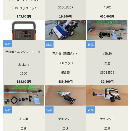
SCS-1820R
450X
CS300クボタヒッチ
19,800円
650,000円
143,000円
新品
新品
新品
発電機・エンジン・モータ
草刈機（乗用含む）
刈払機
ー
ISEKIアグリ
工進
Jackery
HR665
SBC3650B
1500
489,500円
32,800円
138,000円
新品
新品
新品
刈払機
チェンソー
チェンソー
工進
工進
工進