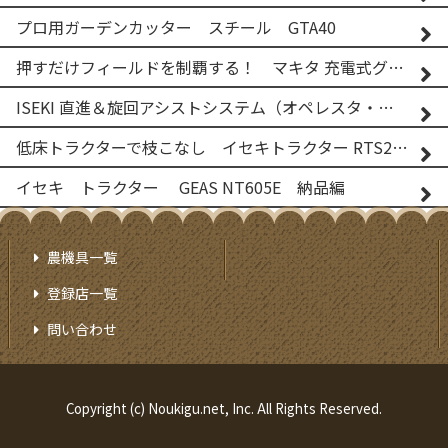
プロ用ガーデンカッター スチール GTA40
押すだけフィールドを制覇する！ マキタ 充電式グランドトリマー MUG001G
ISEKI 直進＆旋回アシストシステム（オペレスタ・ターン）搭載 イセキ 乗用田植機 PRJ8D-ZJL
低床トラクターで枝こなし イセキトラクター RTS205NS & フレールモア FNC1202F
イセキ トラクター GEAS NT605E 納品編
農機具一覧
登録店一覧
問い合わせ
Copyright (c) Noukigu.net, Inc. All Rights Reserved.