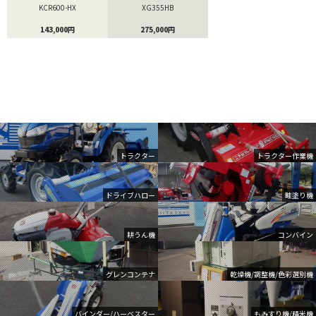
KCR600-HX
XG355HB
143,000円
275,000円
トラクター
トラクター作業機
ドライブハロー
畦塗り機
耕うん機
コンバイン
グレンコンテナ
乾燥機/調整機/色彩選別機
バインダー/ハーベスター
もみすり機/精米機