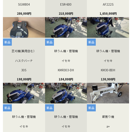
SGW804
ESR-600
AF222S
286,000円
218,000円
1,650,000円
新品
新品
新品
芝刈機(乗用含む）
耕うん機・管理機
耕うん機・管理機
ハスクバーナ
イセキ
イセキ
305
KMR303-DH
KM30-BDH
198,000円
184,800円
130,900円
新品
新品
新品
耕うん機・管理機
耕うん機・管理機
薪割り機
イセキ
イセキ
a+