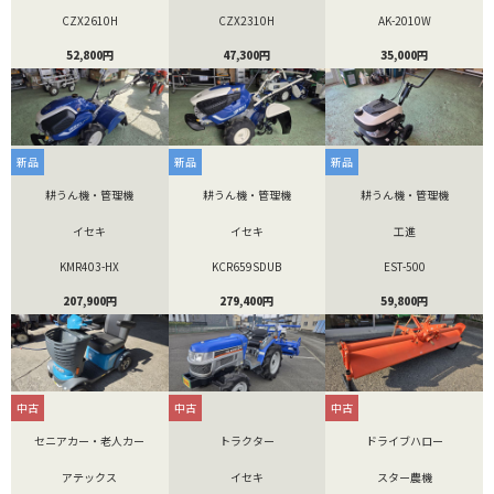
CZX2610H
CZX2310H
AK-2010W
52,800円
47,300円
35,000円
新品
新品
新品
耕うん機・管理機
耕うん機・管理機
耕うん機・管理機
イセキ
イセキ
工進
KMR403-HX
KCR659SDUB
EST-500
207,900円
279,400円
59,800円
中古
中古
中古
セニアカー・老人カー
トラクター
ドライブハロー
アテックス
イセキ
スター農機