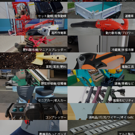
セット動噴/背負動噴
運搬車
高所作業車
動力散布機/ブロワー
肥料散布機/マニアスプレッダー
冷蔵庫/米保冷庫
薬剤/薬液/肥料
電動工具
野菜移植機/収穫機
建機/車輌など
セニアカー/老人カー
電動モビリティ
コンプレッサー
消耗品/爪/刃/ワイヤー/オイルetc
農機具ねっとグッズ
アルミ製品