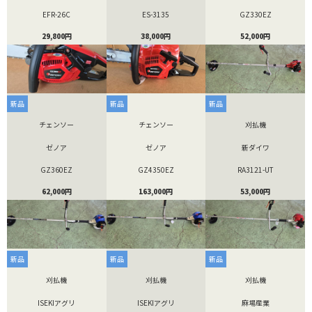
EFR-26C
ES-3135
GZ330EZ
29,800円
38,000円
52,000円
新品
新品
新品
チェンソー
チェンソー
刈払機
ゼノア
ゼノア
新ダイワ
GZ360EZ
GZ4350EZ
RA3121-UT
62,000円
163,000円
53,000円
新品
新品
新品
刈払機
刈払機
刈払機
ISEKIアグリ
ISEKIアグリ
麻場産業