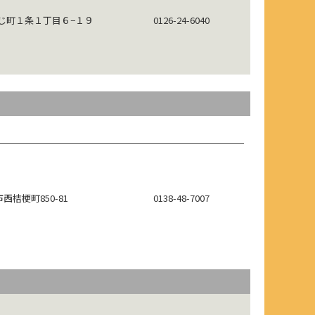
じ町１条１丁目６−１９
0126-24-6040
西桔梗町850-81
0138-48-7007