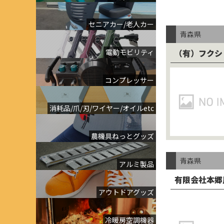
セニアカー/老人カー
青森県
電動モビリティ
（有）フクシ
コンプレッサー
消耗品/爪/刃/ワイヤー/オイルetc
農機具ねっとグッズ
青森県
アルミ製品
有限会社本郷
アウトドアグッズ
冷暖房空調機器