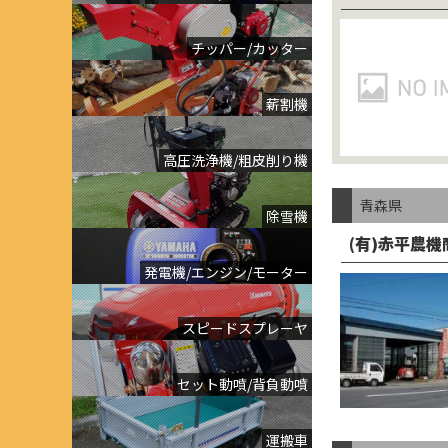
チッパー/カッター
薪割機
高圧洗浄機/粗皮削り機
青森県
除雪機
(有)赤平農機
発電機/エンジン/モーター
スピードスプレーヤ
セット動噴/背負動噴
運搬車