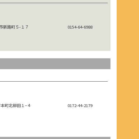
市新路町５-１７
0154-64-6988
市本町北柳田１−４
0172-44-2179