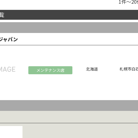
1件～2
覧
ルジャパン
北海道
札幌市白石
メンテナンス店