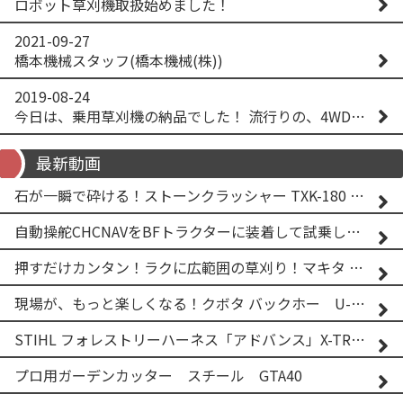
ロボット草刈機取扱始めました！
2021-09-27
橋本機械スタッフ(橋本機械(株))
2019-08-24
今日は、乗用草刈機の納品でした！ 流行りの、4WD！ #イセキアグリ #オーレック #四駆 #増税間近
最新動画
石が一瞬で砕ける！ストーンクラッシャー TXK-180 実演
自動操舵CHCNAVをBFトラクターに装着して試乗してみた！！ CHCNAV NX610
押すだけカンタン！ラクに広範囲の草刈り！マキタ バッテリー式草刈り機 MUG001G 2
現場が、もっと楽しくなる！クボタ バックホー U-25-3A
STIHL フォレストリーハーネス「アドバンス」X-TREEm
プロ用ガーデンカッター スチール GTA40