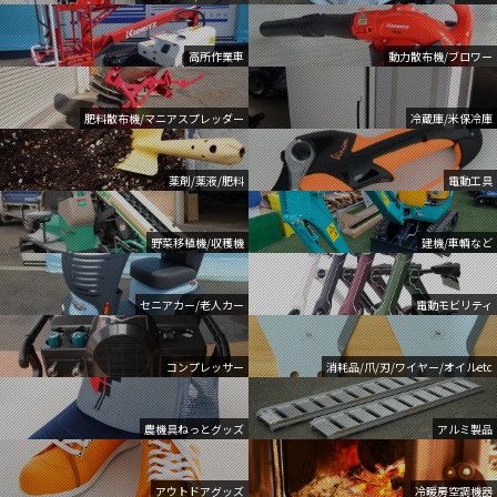
高所作業車
動力散布機/ブロワー
肥料散布機/マニアスプレッダー
冷蔵庫/米保冷庫
薬剤/薬液/肥料
電動工具
野菜移植機/収穫機
建機/車輌など
セニアカー/老人カー
電動モビリティ
コンプレッサー
消耗品/爪/刃/ワイヤー/オイルetc
農機具ねっとグッズ
アルミ製品
アウトドアグッズ
冷暖房空調機器