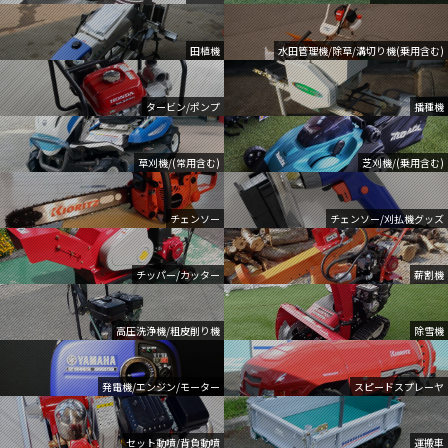
田植機
水田管理機/除草/溝切り機(乗用含む)
タービン/ポンプ
播種機
草刈機/(常用含む)
芝刈機/(乗用含む)
チェンソー
チェンソー/刈払機グッズ
チッパー/カッター
薪割機
高圧洗浄機/粗皮削り機
除雪機
発電機/エンジン/モーター
スピードスプレーヤ
セット動噴/背負動噴
運搬車