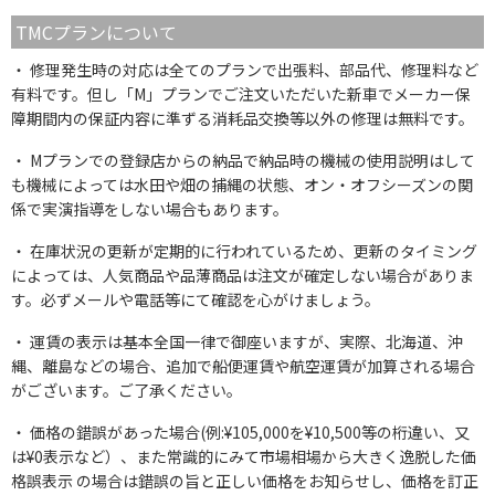
TMCプランについて
修理発生時の対応は全てのプランで出張料、部品代、修理料など
有料です。但し「M」プランでご注文いただいた新車でメーカー保
障期間内の保証内容に準ずる消耗品交換等以外の修理は無料です。
Mプランでの登録店からの納品で納品時の機械の使用説明はして
も機械によっては水田や畑の捕縄の状態、オン・オフシーズンの関
係で実演指導をしない場合もあります。
在庫状況の更新が定期的に行われているため、更新のタイミング
によっては、人気商品や品薄商品は注文が確定しない場合がありま
す。必ずメールや電話等にて確認を心がけましょう。
運賃の表示は基本全国一律で御座いますが、実際、北海道、沖
縄、離島などの場合、追加で船便運賃や航空運賃が加算される場合
がございます。ご了承ください。
価格の錯誤があった場合(例:¥105,000を¥10,500等の桁違い、又
は¥0表示など）、また常識的にみて市場相場から大きく逸脱した価
格誤表示 の場合は錯誤の旨と正しい価格をお知らせし、価格を訂正