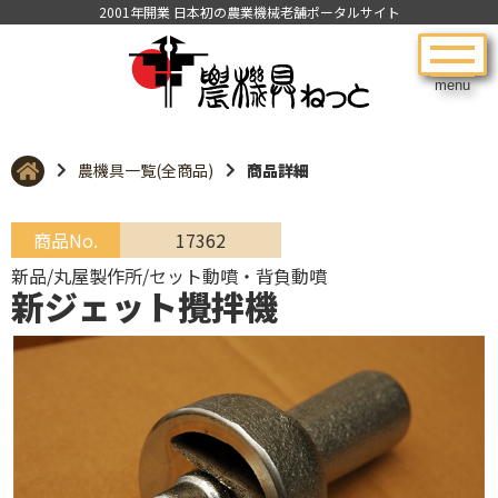
2001年開業 日本初の農業機械老舗ポータルサイト
menu
農機具一覧(全商品)
商品詳細
商品No.
17362
新品/丸屋製作所/セット動噴・背負動噴
新ジェット攪拌機