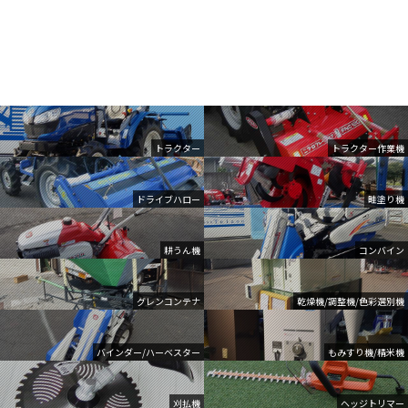
トラクター
トラクター作業機
ドライブハロー
畦塗り機
耕うん機
コンバイン
グレンコンテナ
乾燥機/調整機/色彩選別機
バインダー/ハーベスター
もみすり機/精米機
刈払機
ヘッジトリマー