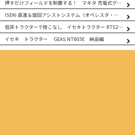
押すだけフィールドを制覇する！ マキタ 充電式グランドトリマー MUG001G
ISEKI 直進＆旋回アシストシステム（オペレスタ・ターン）搭載 イセキ 乗用田植機 PRJ8D-ZJL
低床トラクターで枝こなし イセキトラクター RTS205NS & フレールモア FNC1202F
イセキ トラクター GEAS NT605E 納品編