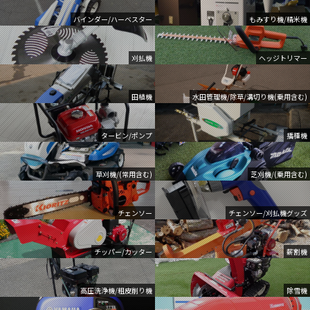
バインダー/ハーベスター
もみすり機/精米機
刈払機
ヘッジトリマー
田植機
水田管理機/除草/溝切り機(乗用含む)
タービン/ポンプ
播種機
草刈機/(常用含む)
芝刈機/(乗用含む)
チェンソー
チェンソー/刈払機グッズ
チッパー/カッター
薪割機
高圧洗浄機/粗皮削り機
除雪機