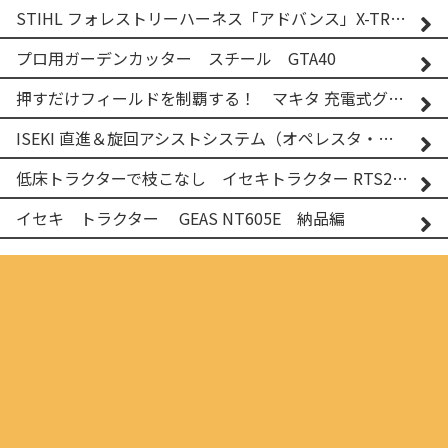
STIHL フォレストリーハーネス「アドバンス」X-TREEm
プロ用ガーデンカッター スチール GTA40
押すだけフィールドを制覇する！ マキタ 充電式グランドトリマー MUG001G
ISEKI 直進＆旋回アシストシステム（オペレスタ・ターン）搭載 イセキ 乗用田植機 PRJ8D-ZJL
低床トラクターで枝こなし イセキトラクター RTS205NS & フレールモア FNC1202F
イセキ トラクター GEAS NT605E 納品編