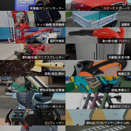
発電機/エンジン/モーター
スピードスプレーヤ
セット動噴/背負動噴
運搬車
高所作業車
動力散布機/ブロワー
肥料散布機/マニアスプレッダー
冷蔵庫/米保冷庫
薬剤/薬液/肥料
電動工具
野菜移植機/収穫機
建機/車輌など
セニアカー/老人カー
電動モビリティ
コンプレッサー
消耗品/爪/刃/ワイヤー/オイルetc