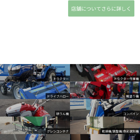
店舗についてさらに詳しく
トラクター
トラクター作業機
ドライブハロー
畦塗り機
耕うん機
コンバイン
グレンコンテナ
乾燥機/調整機/色彩選別機