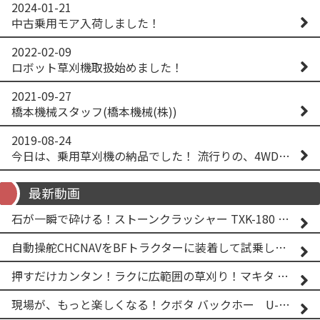
2024-01-21
中古乗用モア入荷しました！
2022-02-09
ロボット草刈機取扱始めました！
2021-09-27
橋本機械スタッフ(橋本機械(株))
2019-08-24
今日は、乗用草刈機の納品でした！ 流行りの、4WD！ #イセキアグリ #オーレック #四駆 #増税間近
最新動画
石が一瞬で砕ける！ストーンクラッシャー TXK-180 実演
自動操舵CHCNAVをBFトラクターに装着して試乗してみた！！ CHCNAV NX610
押すだけカンタン！ラクに広範囲の草刈り！マキタ バッテリー式草刈り機 MUG001G 2
現場が、もっと楽しくなる！クボタ バックホー U-25-3A