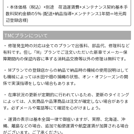
本体価格（税込）+別途 荷造運賃費+メンテナンス契約基本手
数料契約金額の5% (配送+納品指導+メンテナンス1年間＝地元周
辺登録店様)
TMCプランについて
修理発生時の対応は全てのプランで出張料、部品代、修理料など
有料です。但し「M」プランでご注文いただいた新車でメーカー保
障期間内の保証内容に準ずる消耗品交換等以外の修理は無料です。
Mプランでの登録店からの納品で納品時の機械の使用説明はして
も機械によっては水田や畑の捕縄の状態、オン・オフシーズンの関
係で実演指導をしない場合もあります。
在庫状況の更新が定期的に行われているため、更新のタイミング
によっては、人気商品や品薄商品は注文が確定しない場合がありま
す。必ずメールや電話等にて確認を心がけましょう。
運賃の表示は基本全国一律で御座いますが、実際、北海道、沖
縄、離島などの場合、追加で船便運賃や航空運賃が加算される場合
がございます。ご了承ください。