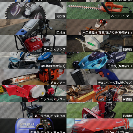
刈払機
ヘッジトリマー
田植機
水田管理機/除草/溝切り機(乗用含む)
タービン/ポンプ
播種機
草刈機/(常用含む)
芝刈機/(乗用含む)
チェンソー
チェンソー/刈払機グッズ
チッパー/カッター
薪割機
高圧洗浄機/粗皮削り機
除雪機
発電機/エンジン/モーター
スピードスプレーヤ