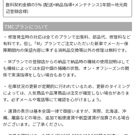
数料契約金額の5% (配送+納品指導+メンテナンス1年間＝地元周
辺登録店様)
TMCプランについて
修理発生時の対応は全てのプランで出張料、部品代、修理料など
有料です。但し「M」プランでご注文いただいた新車でメーカー保
障期間内の保証内容に準ずる消耗品交換等以外の修理は無料です。
Mプランでの登録店からの納品で納品時の機械の使用説明はして
も機械によっては水田や畑の捕縄の状態、オン・オフシーズンの関
係で実演指導をしない場合もあります。
在庫状況の更新が定期的に行われているため、更新のタイミング
によっては、人気商品や品薄商品は注文が確定しない場合がありま
す。必ずメールや電話等にて確認を心がけましょう。
運賃の表示は基本全国一律で御座いますが、実際、北海道、沖
縄、離島などの場合、追加で船便運賃や航空運賃が加算される場合
がございます。ご了承ください。