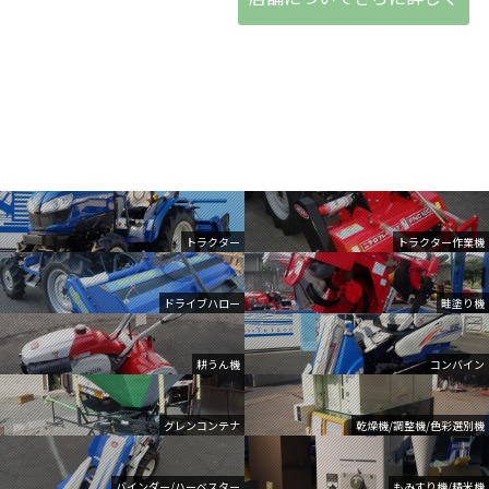
トラクター
トラクター作業機
ドライブハロー
畦塗り機
耕うん機
コンバイン
グレンコンテナ
乾燥機/調整機/色彩選別機
バインダー/ハーベスター
もみすり機/精米機