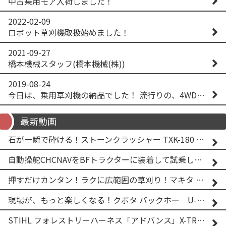
中古乗用モア入荷しました！
2022-02-09
ロボット草刈機取扱始めました！
2021-09-27
橋本機械スタッフ(橋本機械(株))
2019-08-24
今日は、乗用草刈機の納品でした！ 流行りの、4WD！ #イセキアグリ #オーレック #四駆 #増税間近
最新動画
石が一瞬で砕ける！ストーンクラッシャー TXK-180 実演
自動操舵CHCNAVをBFトラクターに装着して試乗してみた！！ CHCNAV NX610
押すだけカンタン！ラクに広範囲の草刈り！マキタ バッテリー式草刈り機 MUG001G 2
現場が、もっと楽しくなる！クボタ バックホー U-25-3A
STIHL フォレストリーハーネス「アドバンス」X-TREEm