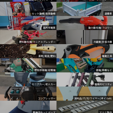
セット動噴/背負動噴
運搬車
高所作業車
動力散布機/ブロワー
肥料散布機/マニアスプレッダー
冷蔵庫/米保冷庫
薬剤/薬液/肥料
電動工具
野菜移植機/収穫機
建機/車輌など
セニアカー/老人カー
電動モビリティ
コンプレッサー
消耗品/爪/刃/ワイヤー/オイルetc
農機具ねっとグッズ
アルミ製品