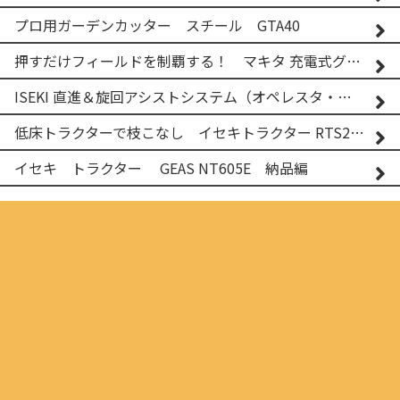
プロ用ガーデンカッター スチール GTA40
押すだけフィールドを制覇する！ マキタ 充電式グランドトリマー MUG001G
ISEKI 直進＆旋回アシストシステム（オペレスタ・ターン）搭載 イセキ 乗用田植機 PRJ8D-ZJL
低床トラクターで枝こなし イセキトラクター RTS205NS & フレールモア FNC1202F
イセキ トラクター GEAS NT605E 納品編