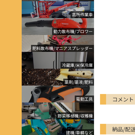
高所作業車
動力散布機/ブロワー
肥料散布機/マニアスプレッダー
冷蔵庫/米保冷庫
薬剤/薬液/肥料
コメント
電動工具
野菜移植機/収穫機
納品/配
建機/車輌など