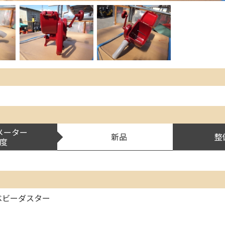
メーター
新品
整
度
ベビーダスター