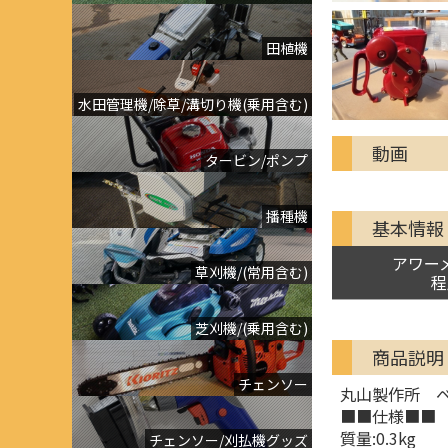
田植機
水田管理機/除草/溝切り機(乗用含む)
動画
タービン/ポンプ
播種機
基本情報
アワー
草刈機/(常用含む)
程
芝刈機/(乗用含む)
商品説明
チェンソー
丸山製作所 
■■仕様■■
質量:0.3kg
チェンソー/刈払機グッズ