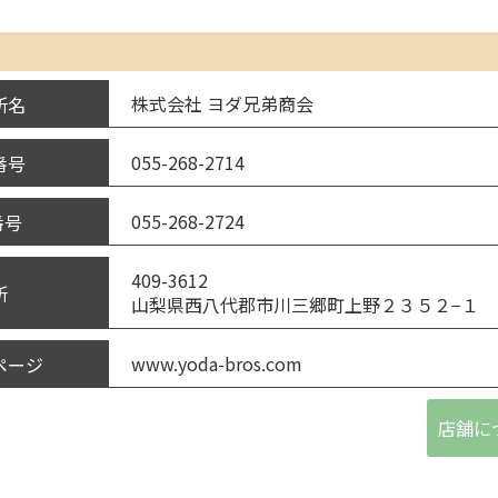
株式会社 ヨダ兄弟商会
所名
055-268-2714
番号
055-268-2724
番号
409-3612
所
山梨県西八代郡市川三郷町上野２３５２−１
www.yoda-bros.com
ページ
店舗に