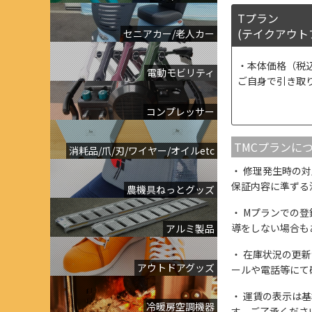
Tプラン
(テイクアウト
セニアカー/老人カー
本体価格（税
電動モビリティ
ご自身で引き取
コンプレッサー
TMCプランに
消耗品/爪/刃/ワイヤー/オイルetc
修理発生時の対
保証内容に準ずる
農機具ねっとグッズ
Mプランでの登
導をしない場合も
アルミ製品
在庫状況の更新
アウトドアグッズ
ールや電話等にて
運賃の表示は基
冷暖房空調機器
す。ご了承くださ