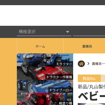
ホーム
農機具
農機具一
トラクター
トラクター作業機
商品No.
新品/丸山製
ドライブハロー
ベビ
畦塗り機