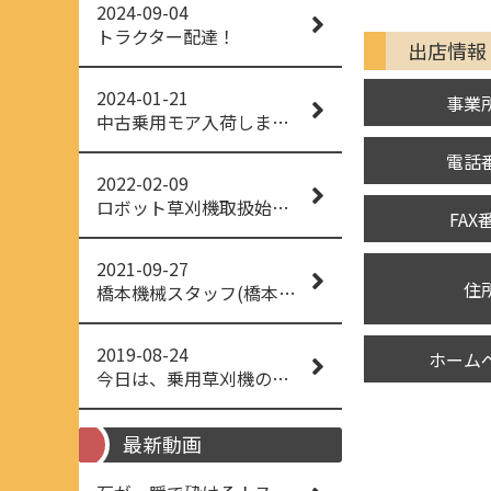
2024-09-04
トラクター配達！
出店情報
2024-01-21
事業
中古乗用モア入荷しました！
電話
2022-02-09
ロボット草刈機取扱始めました！
FAX
2021-09-27
住
橋本機械スタッフ(橋本機械(株))
2019-08-24
ホーム
今日は、乗用草刈機の納品でした！ 流行りの、4WD！ #イセキアグリ #オーレック #四駆 #増税間近
最新動画