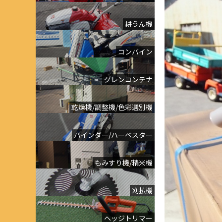
耕うん機
コンバイン
グレンコンテナ
乾燥機/調整機/色彩選別機
バインダー/ハーベスター
もみすり機/精米機
刈払機
ヘッジトリマー