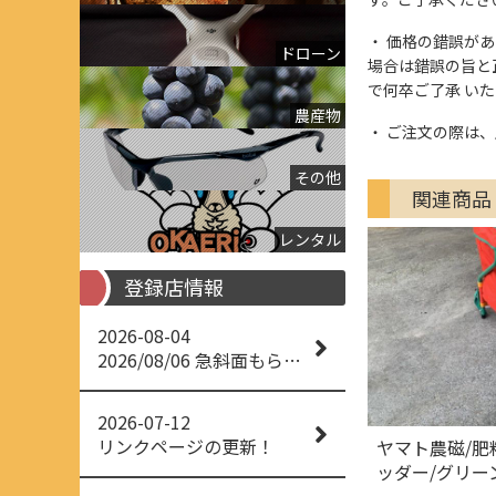
価格の錯誤があっ
ドローン
場合は錯誤の旨と
で何卒ご了承 い
農産物
ご注文の際は、
その他
関連商品
レンタル
登録店情報
2026-08-04
2026/08/06 急斜面もらくらく草刈り
2026-07-12
リンクページの更新！
ヤマト農磁/
ッダー/グリー