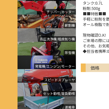
タンク:0.7L
粉剤:500g
チッパー/カッター
■■特徴■■
手軽に粉剤を
オール樹脂で耐
薪割機
現物確認O.K
高圧洗浄機/粗皮削り機
ご来場の際に
その他、お気
◆担当者携帯:08
除雪機
発電機/エンジン/モーター
価格
スピードスプレーヤ
セット動噴/背負動噴
運搬車