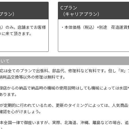
Cプラン
プラン）
（キャリアプラン）
込）のみ。店舗までお客様
本体価格（税込）+別途 荷造運賃
りに来て頂きます。
ついて
応は全てのプランで出張料、部品代、修理料など有料です。但し「M」
消耗品交換等以外の修理は無料です。
録店からの納品で納品時の機械の使用説明はしても機械によっては水田
あります。
が定期的に行われているため、更新のタイミングによっては、人気商品
確認を心がけましょう。
本全国一律で御座いますが、実際、北海道、沖縄、離島などの場合、追
い。