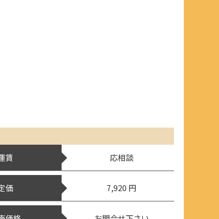
運賃
応相談
定価
7,920 円
売価格
お問合せ下さい