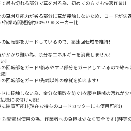
で最も切れる部分で草を刈る為、初めての方でも快適作業!!
近の草刈り能力が劣る部分に草が接触しないため、コードが失速
!作業時間短縮約30%!! ※メーカー比
外の回転部をガードしているので、高速回転域を維持!
荷がかかり難い為、余分なエネルギーを消費しません!
い!
外の回転部をガード!絡みやすい部分をガードしているので絡み
減!
の回転部をガード!先端以外の摩耗を抑えます!
ードに接触しない為、余分な飛散を防ぐ!衣服や機械の汚れが少
刈払機に取付け可能!
に装着可能!!(現在お持ちのコードカッターにも使用可能!)
量・対衝撃材使用の為、作業者への負担は少なく安全です!(畔等の