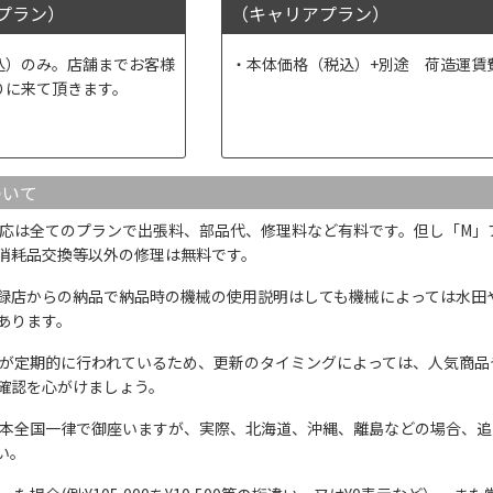
プラン）
（キャリアプラン）
込）のみ。店舗までお客様
本体価格（税込）+別途 荷造運賃
りに来て頂きます。
ついて
応は全てのプランで出張料、部品代、修理料など有料です。但し「M」
消耗品交換等以外の修理は無料です。
録店からの納品で納品時の機械の使用説明はしても機械によっては水田
あります。
が定期的に行われているため、更新のタイミングによっては、人気商品
確認を心がけましょう。
本全国一律で御座いますが、実際、北海道、沖縄、離島などの場合、追
い。