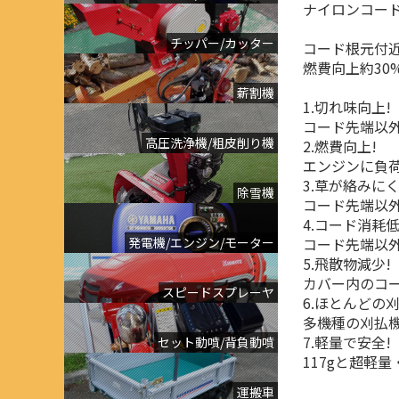
ナイロンコード
チッパー/カッター
コード根元付
燃費向上約30%
薪割機
1.切れ味向上!
コード先端以
高圧洗浄機/粗皮削り機
2.燃費向上!
エンジンに負
3.草が絡みにく
除雪機
コード先端以
4.コード消耗低
発電機/エンジン/モーター
コード先端以外
5.飛散物減少!
カバー内のコ
スピードスプレーヤ
6.ほとんどの
多機種の刈払機
7.軽量で安全!
セット動噴/背負動噴
117gと超軽
運搬車