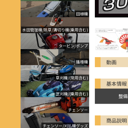
田植機
水田管理機/除草/溝切り機(乗用含む)
タービン/ポンプ
動画
播種機
草刈機/(常用含む)
基本情報
芝刈機/(乗用含む)
整備
チェンソー
商品説明
チェンソー/刈払機グッズ