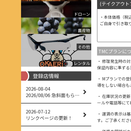
(テイクアウト
ドローン
本体価格（税
ご自身で引き取
農産物
その他
TMCプランに
修理発生時の対
レンタル
保証内容に準ずる
登録店情報
Mプランでの登
導をしない場合も
2026-08-04
2026/08/06 急斜面もらくらく草刈り
在庫状況の更新
ールや電話等にて
2026-07-12
運賃の表示は基
リンクページの更新！
す。ご了承くださ