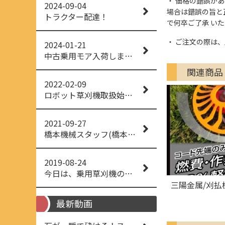
価格の錯誤があっ
2024-09-04
場合は錯誤の旨と
トラクター配達！
で何卒ご了承 い
ご注文の際は、
2024-01-21
中古乗用モア入荷しました！
関連商品
2022-02-09
ロボット草刈機取扱始めました！
2021-09-27
橋本機械スタッフ(橋本機械(株))
2019-08-24
今日は、乗用草刈機の納品でした！ 流行りの、4WD！ #イセキアグリ #オーレック #四駆 #増税間近
三陽金属/刈払
最新動画