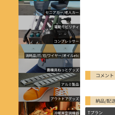
セニアカー/老人カー
電動モビリティ
コンプレッサー
消耗品/爪/刃/ワイヤー/オイルetc
農機具ねっとグッズ
コメント
アルミ製品
アウトドアグッズ
納品/配
Tプラン
冷暖房空調機器