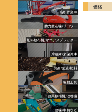
価格
高所作業車
動力散布機/ブロワー
肥料散布機/マニアスプレッダー
冷蔵庫/米保冷庫
薬剤/薬液/肥料
電動工具
野菜移植機/収穫機
建機/車輌など