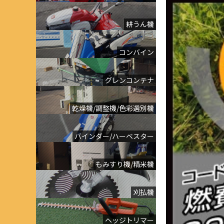
耕うん機
コンバイン
グレンコンテナ
乾燥機/調整機/色彩選別機
バインダー/ハーベスター
もみすり機/精米機
刈払機
ヘッジトリマー