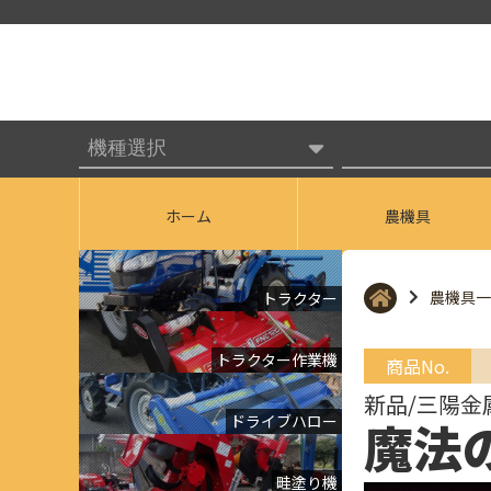
ホーム
農機具
農機具一
トラクター
トラクター作業機
商品No.
新品/三陽金
ドライブハロー
魔法
畦塗り機