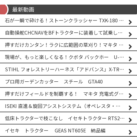
最新動画
石が一瞬で砕ける！ストーンクラッシャー TXK-180 実演
自動操舵CHCNAVをBFトラクターに装着して試乗してみた！！ CHCNAV NX610
押すだけカンタン！ラクに広範囲の草刈り！マキタ バッテリー式草刈り機 MUG001G 2
現場が、もっと楽しくなる！クボタ バックホー U-25-3A
STIHL フォレストリーハーネス「アドバンス」X-TREEm
プロ用ガーデンカッター スチール GTA40
押すだけフィールドを制覇する！ マキタ 充電式グランドトリマー MUG001G
ISEKI 直進＆旋回アシストシステム（オペレスタ・ターン）搭載 イセキ 乗用田植機 PRJ8D-ZJL
低床トラクターで枝こなし イセキトラクター RTS205NS & フレールモア FNC1202F
イセキ トラクター GEAS NT605E 納品編