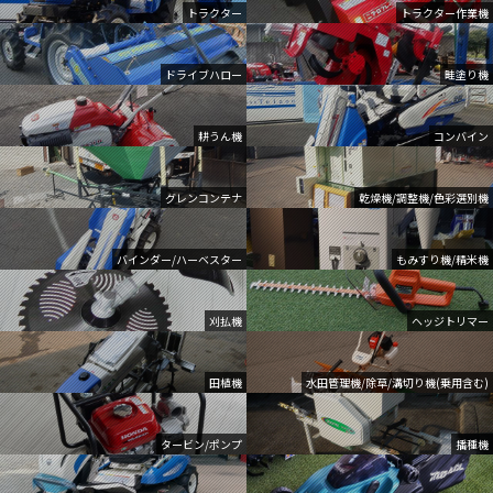
トラクター
トラクター作業機
ドライブハロー
畦塗り機
耕うん機
コンバイン
グレンコンテナ
乾燥機/調整機/色彩選別機
バインダー/ハーベスター
もみすり機/精米機
刈払機
ヘッジトリマー
田植機
水田管理機/除草/溝切り機(乗用含む)
タービン/ポンプ
播種機