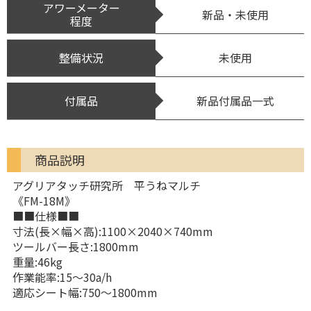
アワーメーター
新品・未使用
程度
整備状況
未使用
付属品
新品付属品一式
商品説明
アグリアタッチ研究所 平うねマルチ
《FM-18M》
■■仕様■■
寸法(長×幅×高):1100×2040×740mm
ツールバー長さ:1800mm
重量:46kg
作業能率:15〜30a/h
適応シート幅:750〜1800mm