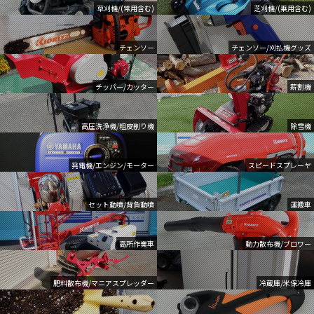
草刈機/(常用含む)
芝刈機/(乗用含む)
チェンソー
チェンソー/刈払機グッズ
チッパー/カッター
薪割機
高圧洗浄機/粗皮削り機
除雪機
発電機/エンジン/モーター
スピードスプレーヤ
セット動噴/背負動噴
運搬車
高所作業車
動力散布機/ブロワー
肥料散布機/マニアスプレッダー
冷蔵庫/米保冷庫