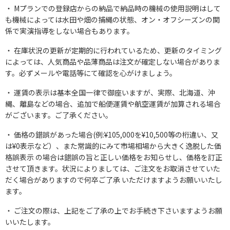
Mプランでの登録店からの納品で納品時の機械の使用説明はして
も機械によっては水田や畑の捕縄の状態、オン・オフシーズンの関
係で実演指導をしない場合もあります。
在庫状況の更新が定期的に行われているため、更新のタイミング
によっては、人気商品や品薄商品は注文が確定しない場合がありま
す。必ずメールや電話等にて確認を心がけましょう。
運賃の表示は基本全国一律で御座いますが、実際、北海道、沖
縄、離島などの場合、追加で船便運賃や航空運賃が加算される場合
がございます。ご了承ください。
価格の錯誤があった場合(例:¥105,000を¥10,500等の桁違い、又
は¥0表示など）、また常識的にみて市場相場から大きく逸脱した価
格誤表示 の場合は錯誤の旨と正しい価格をお知らせし、価格を訂正
させて頂きます。状況によりましては、ご注文をお取消させていた
だく場合がありますので何卒ご了承 いただけますようお願いいたし
ます。
ご注文の際は、上記をご了承の上でお手続き下さいますようお願
いいたします。