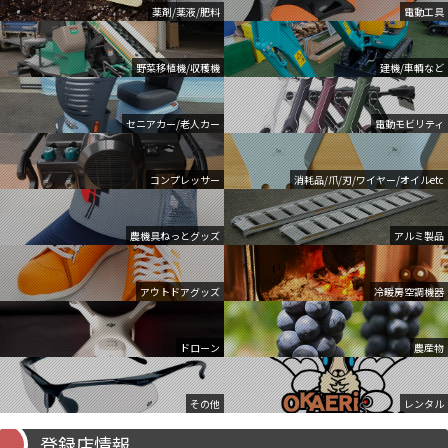
薬剤/薬液/肥料
電動工具
野菜移植機/収穫機
建機/車輌など
セニアカー/老人カー
電動モビリティ
コンプレッサー
消耗品/爪/刃/ワイヤー/オイルetc
農機具ねっとグッズ
アルミ製品
アウトドアグッズ
冷暖房空調機器
ドローン
農産物
その他
レンタル
登録店情報