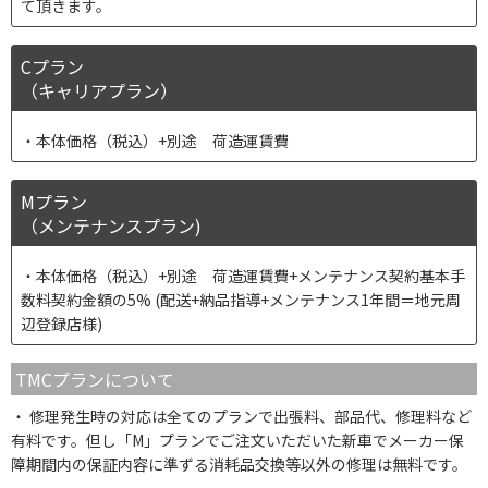
て頂きます。
Cプラン
（キャリアプラン）
本体価格（税込）+別途 荷造運賃費
Mプラン
（メンテナンスプラン)
本体価格（税込）+別途 荷造運賃費+メンテナンス契約基本手
数料契約金額の5% (配送+納品指導+メンテナンス1年間＝地元周
辺登録店様)
TMCプランについて
修理発生時の対応は全てのプランで出張料、部品代、修理料など
有料です。但し「M」プランでご注文いただいた新車でメーカー保
障期間内の保証内容に準ずる消耗品交換等以外の修理は無料です。