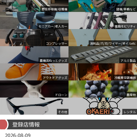
野菜移植機/収穫機
建機/車輌など
セニアカー/老人カー
電動モビリティ
コンプレッサー
消耗品/爪/刃/ワイヤー/オイルetc
農機具ねっとグッズ
アルミ製品
アウトドアグッズ
冷暖房空調機器
ドローン
農産物
その他
レンタル
登録店情報
2026-08-09