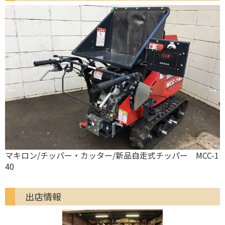
-
マキロン/チッパー・カッター/新品自走式チッパー MCC-1
40
1
出店情報