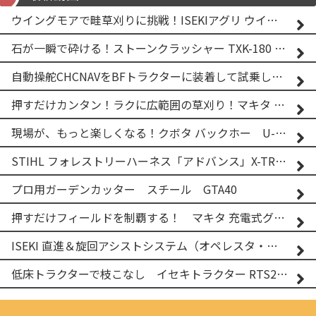
ウイングモアで畦草刈りに挑戦！ISEKIアグリ ウイングモア WM746AF
石が一瞬で砕ける！ストーンクラッシャー TXK-180 実演
自動操舵CHCNAVをBFトラクターに装着して試乗してみた！！ CHCNAV NX610
押すだけカンタン！ラクに広範囲の草刈り！マキタ バッテリー式草刈り機 MUG001G 2
現場が、もっと楽しくなる！クボタ バックホー U-25-3A
STIHL フォレストリーハーネス「アドバンス」X-TREEm
プロ用ガーデンカッター スチール GTA40
押すだけフィールドを制覇する！ マキタ 充電式グランドトリマー MUG001G
ISEKI 直進＆旋回アシストシステム（オペレスタ・ターン）搭載 イセキ 乗用田植機 PRJ8D-ZJL
低床トラクターで枝こなし イセキトラクター RTS205NS & フレールモア FNC1202F