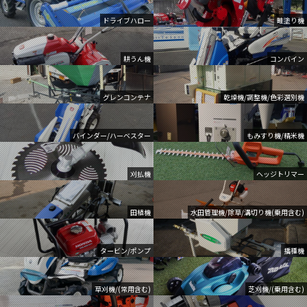
ドライブハロー
畦塗り機
耕うん機
コンバイン
グレンコンテナ
乾燥機/調整機/色彩選別機
バインダー/ハーベスター
もみすり機/精米機
刈払機
ヘッジトリマー
田植機
水田管理機/除草/溝切り機(乗用含む)
タービン/ポンプ
播種機
草刈機/(常用含む)
芝刈機/(乗用含む)