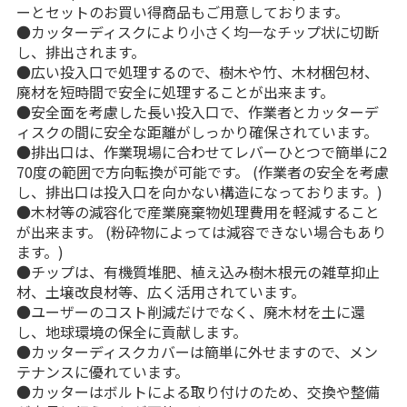
ーとセットのお買い得商品もご用意しております。
●カッターディスクにより小さく均一なチップ状に切断
し、排出されます。
●広い投入口で処理するので、樹木や竹、木材梱包材、
廃材を短時間で安全に処理することが出来ます。
●安全面を考慮した長い投入口で、作業者とカッターデ
ィスクの間に安全な距離がしっかり確保されています。
●排出口は、作業現場に合わせてレバーひとつで簡単に2
70度の範囲で方向転換が可能です。 (作業者の安全を考慮
し、排出口は投入口を向かない構造になっております。)
●木材等の減容化で産業廃棄物処理費用を軽減すること
が出来ます。 (粉砕物によっては減容できない場合もあり
ます。)
●チップは、有機質堆肥、植え込み樹木根元の雑草抑止
材、土壌改良材等、広く活用されています。
●ユーザーのコスト削減だけでなく、廃木材を土に還
し、地球環境の保全に貢献します。
●カッターディスクカバーは簡単に外せますので、メン
テナンスに優れています。
●カッターはボルトによる取り付けのため、交換や整備