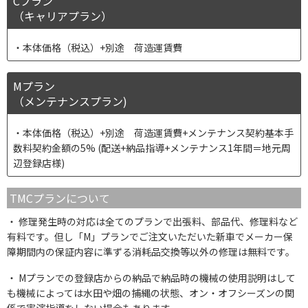
Cプラン
（キャリアプラン）
本体価格（税込）+別途 荷造運賃費
Mプラン
（メンテナンスプラン)
本体価格（税込）+別途 荷造運賃費+メンテナンス契約基本手
数料契約金額の5% (配送+納品指導+メンテナンス1年間＝地元周
辺登録店様)
TMCプランについて
修理発生時の対応は全てのプランで出張料、部品代、修理料など
有料です。但し「M」プランでご注文いただいた新車でメーカー保
障期間内の保証内容に準ずる消耗品交換等以外の修理は無料です。
Mプランでの登録店からの納品で納品時の機械の使用説明はして
も機械によっては水田や畑の捕縄の状態、オン・オフシーズンの関