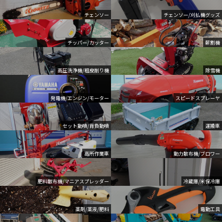
チェンソー
チェンソー/刈払機グッズ
チッパー/カッター
薪割機
高圧洗浄機/粗皮削り機
除雪機
発電機/エンジン/モーター
スピードスプレーヤ
セット動噴/背負動噴
運搬車
高所作業車
動力散布機/ブロワー
肥料散布機/マニアスプレッダー
冷蔵庫/米保冷庫
薬剤/薬液/肥料
電動工具