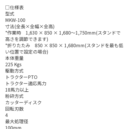
□仕様表
型式
MKW-100
寸法(全長×全幅×全高)
*作業時 1,630 × 850 × 1,680〜1,750mm(スタンドで
高さを調節できます)
*折りたたみ 850 × 850 × 1,680mm(スタンドを最も低
い位置で設定の場合)
本体重量
225 Kgs
駆動方式
トラクターPTO
トラクター適応馬力
18馬力以上
粉砕方式
カッターディスク
回転刃数
4
最大処理径
100mm